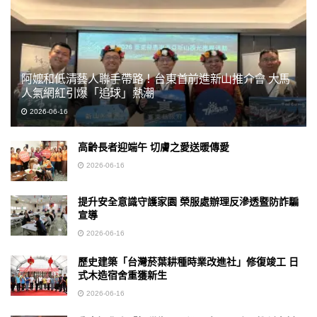
阿嬤和低清藝人聯手帶路！台東首前進新山推介會 大馬
人氣網紅引爆「追球」熱潮
2026-06-16
高齡長者迎端午 切膚之愛送暖傳愛
2026-06-16
提升安全意識守護家園 榮服處辦理反滲透暨防詐騙
宣導
2026-06-16
歷史建築「台灣菸葉耕種時業改進社」修復竣工 日
式木造宿舍重獲新生
2026-06-16