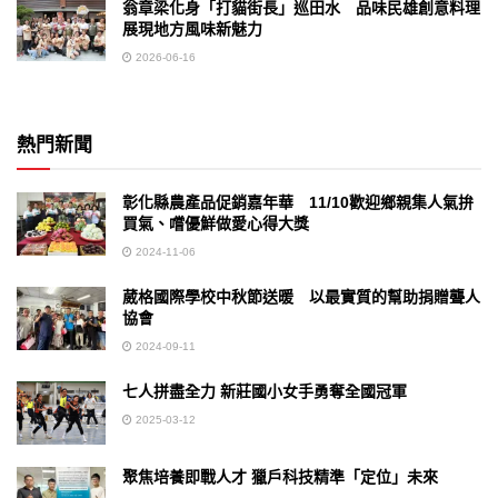
翁章梁化身「打貓街長」巡田水 品味民雄創意料理
展現地方風味新魅力
2026-06-16
熱門新聞
彰化縣農產品促銷嘉年華 11/10歡迎鄉親集人氣拚
買氣、嚐優鮮做愛心得大獎
2024-11-06
葳格國際學校中秋節送暖 以最實質的幫助捐贈聾人
協會
2024-09-11
七人拼盡全力 新莊國小女手勇奪全國冠軍
2025-03-12
聚焦培養即戰人才 獵戶科技精準「定位」未來