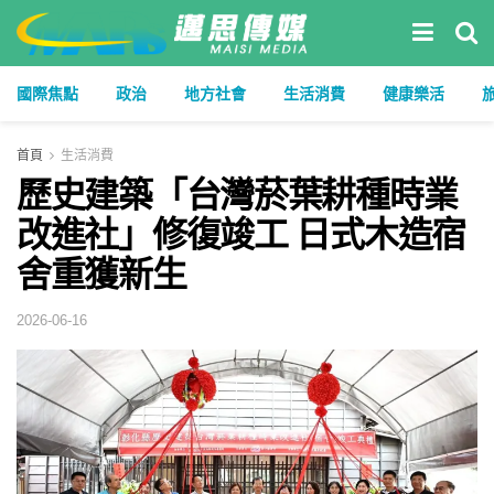
國際焦點
政治
地方社會
生活消費
健康樂活
首頁
生活消費
歷史建築「台灣菸葉耕種時業
改進社」修復竣工 日式木造宿
舍重獲新生
2026-06-16