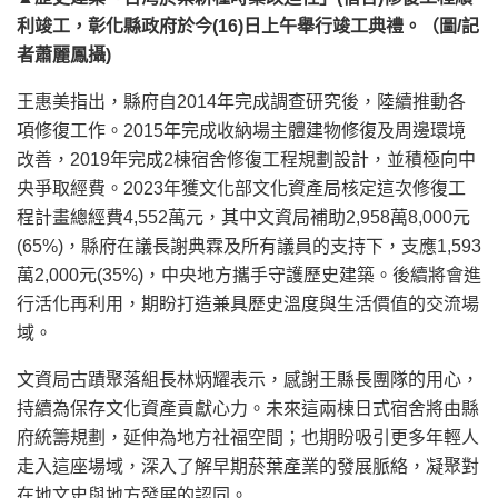
利竣工，彰化縣政府於今(16)日上午舉行竣工典禮。（圖/記
者蕭麗鳳攝)
王惠美指出，縣府自2014年完成調查研究後，陸續推動各
項修復工作。2015年完成收納場主體建物修復及周邊環境
改善，2019年完成2棟宿舍修復工程規劃設計，並積極向中
央爭取經費。2023年獲文化部文化資產局核定這次修復工
程計畫總經費4,552萬元，其中文資局補助2,958萬8,000元
(65%)，縣府在議長謝典霖及所有議員的支持下，支應1,593
萬2,000元(35%)，中央地方攜手守護歷史建築。後續將會進
行活化再利用，期盼打造兼具歷史溫度與生活價值的交流場
域。
文資局古蹟聚落組長林炳耀表示，感謝王縣長團隊的用心，
持續為保存文化資產貢獻心力。未來這兩棟日式宿舍將由縣
府統籌規劃，延伸為地方社福空間；也期盼吸引更多年輕人
走入這座場域，深入了解早期菸葉產業的發展脈絡，凝聚對
在地文史與地方發展的認同。