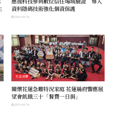
水
應援科技參與數位信任場域驗證 導入
生
資料隱碼技術強化個資保護
2026-06-16
生活消費
關懷花蓮急難特況家庭 花蓮縣府響應展
望會飢餓三十「餐費一日捐」
2026-06-16