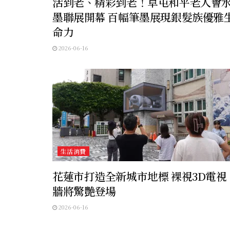
活到老、精彩到老！草屯和平老人會
墨聯展開幕 百幅筆墨展現銀髮族優雅
命力
2026-06-16
生活消費
花蓮市打造全新城市地標 裸視3D電視
牆將驚艷登場
2026-06-16