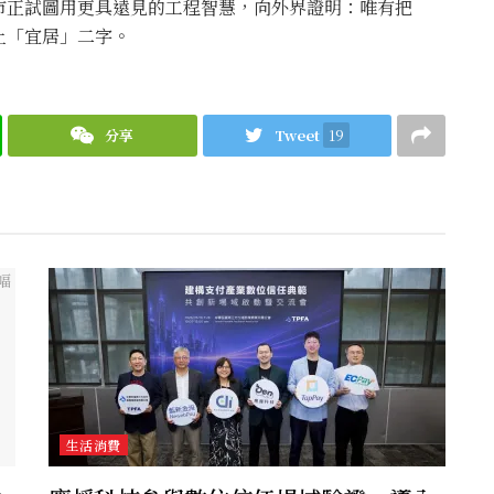
市正試圖用更具遠見的工程智慧，向外界證明：唯有把
上「宜居」二字。
分享
Tweet
19
生活消費