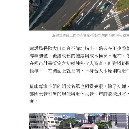
▲建立道路工程審查機制-檢核整體開發區內新闢
建設局長陳大田直言不諱地指出，過去在不少整
碎等遺憾，後續改建的難度與成本極高。現在，
在都市計畫擬定之初就強勢介入審查，針對道路
檢核，「在圖面上就把關，不符合人本原則就退
這座專家小組的組成名單也相當亮眼，除了交通
部國土管理署的現任與退休主管、市府資深退將
者。