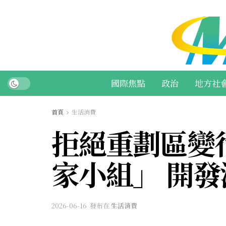
國際焦點
政治
地方社
首頁
生活消費
拒絕重劃區變
家小組」 開
2026-06-16
發布在
生活消費