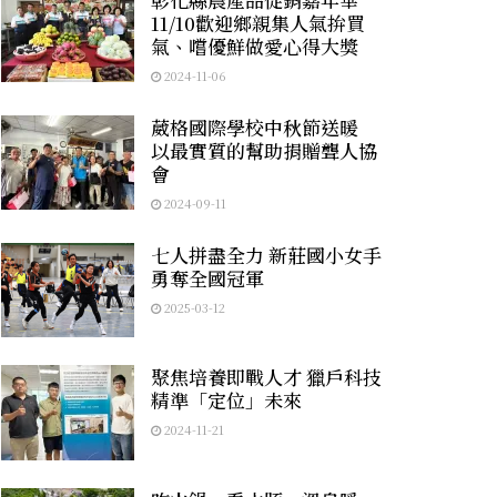
11/10歡迎鄉親集人氣拚買
氣、嚐優鮮做愛心得大獎
2024-11-06
葳格國際學校中秋節送暖
以最實質的幫助捐贈聾人協
會
2024-09-11
七人拼盡全力 新莊國小女手
勇奪全國冠軍
2025-03-12
聚焦培養即戰人才 獵戶科技
精準「定位」未來
2024-11-21