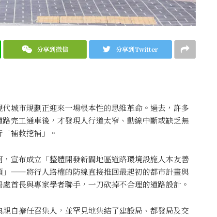
分享到微信
分享到Twitter
現代城市規劃正迎來一場根本性的思維革命。過去，許多
道路完工通車後，才發現人行道太窄、動線中斷或缺乏無
行「補救挖補」。
河，宣布成立「整體開發新闢地區道路環境設施人本友善
頭」——將行人路權的防線直接推回最起初的都市計畫與
局處首長與專家學者聯手，一刀砍掉不合理的道路設計。
典親自擔任召集人，並罕見地集結了建設局、都發局及交