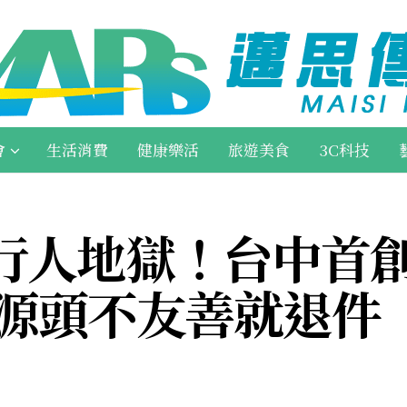
會
生活消費
健康樂活
旅遊美食
3C科技
行人地獄！台中首
發源頭不友善就退件