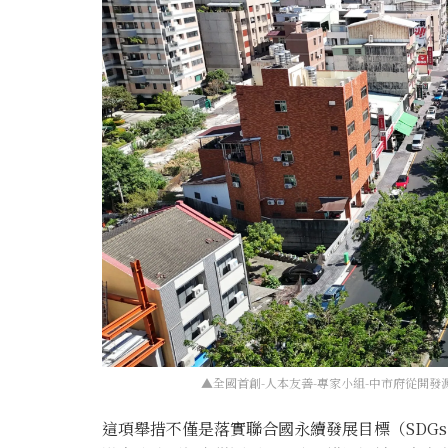
▲全國首創-人本友善-專家小組-中市府從開
這項舉措不僅是落實聯合國永續發展目標（SDG