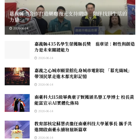
嘉義縣市合作打造藥癮復元支持網絡 陪伴找回生活的
力量
2026-06-14
嘉義縣435名學生榮獲縣長獎 翁章梁：韌性與創造
力是未來關鍵能力
2026-06-14
嘉義之心城市願景館化身城市電影院 「幕光織城」
帶領民眾走進木都光影記憶
2026-06-14
南臺科大115級畢典童子賢獲頒名譽工學博士 校長黃
能富宣示AI實體化佈局
2026-06-14
教育部核定蘇慧貞擔任南臺科技大學董事長 攜手共
進開啟南臺永續發展新篇章
2026-06-14