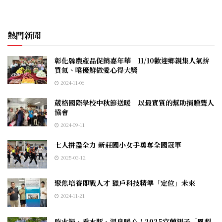
熱門新聞
彰化縣農產品促銷嘉年華 11/10歡迎鄉親集人氣拚
買氣、嚐優鮮做愛心得大獎
2024-11-06
葳格國際學校中秋節送暖 以最實質的幫助捐贈聾人
協會
2024-09-11
七人拼盡全力 新莊國小女手勇奪全國冠軍
2025-03-12
聚焦培養即戰人才 獵戶科技精準「定位」未來
2024-11-21
吃火鍋、看水豚、溫泉暖心！2025宜蘭親子「鳳梨