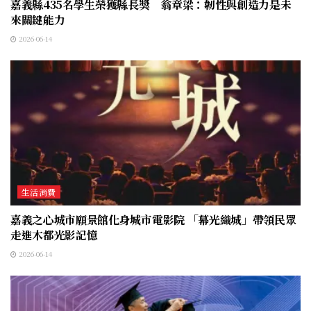
嘉義縣435名學生榮獲縣長獎 翁章梁：韌性與創造力是未
來關鍵能力
2026-06-14
生活消費
嘉義之心城市願景館化身城市電影院 「幕光織城」帶領民眾
走進木都光影記憶
2026-06-14