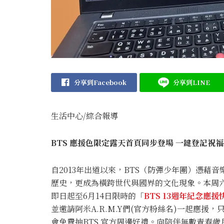
分享到Facebook
分享到LINE
生活中心/綜合報導
BTS
應援色限定露天首頁同步登場
一鍵登記祝福
自2013年出道以來，BTS（防彈少年團）憑藉
歷史，更成為橫跨世代與國界的文化現象。本周六6
即日起至6月14日限時的「
BTS 13週年紀念應
並邀請阿米A.R.M.Y們(官方粉絲名)一起應
會免費抽BTS 官方周邊好禮。向陪伴無數青春歲月