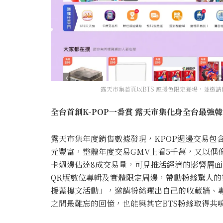
露天市集首頁以BTS 應援色限定登場，並邀請阿米
全台首創
K-POP
一番賞
露天市集化身全台最強韓
露天市集年度銷售數據發現，KPOP週邊交易包
元豐富，整體年度交易GMV上看5千萬，又以偶
卡週邊佔達8成交易量，可見推活經濟的影響層面
QR版數位專輯及實體限定周邊，帶動粉絲驚人的重
援蓋樓文活動」，邀請粉絲曬出自己的收藏牆、專
之間最難忘的回憶，也能與其它BTS粉絲取得共