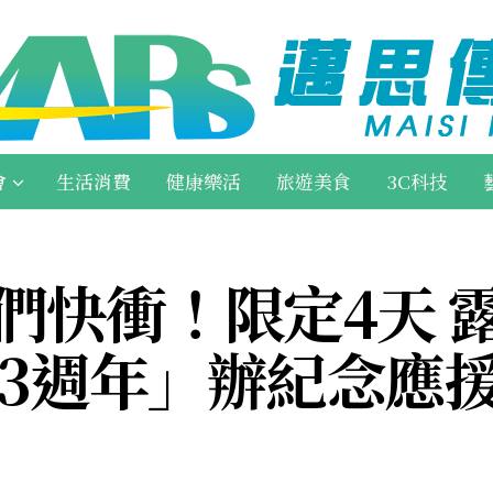
會
生活消費
健康樂活
旅遊美食
3C科技
.阿米們快衝！限定4天
13週年」辦紀念應