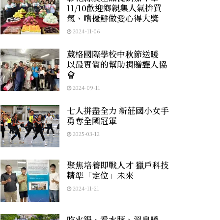
11/10歡迎鄉親集人氣拚買
氣、嚐優鮮做愛心得大獎
2024-11-06
葳格國際學校中秋節送暖
以最實質的幫助捐贈聾人協
會
2024-09-11
七人拼盡全力 新莊國小女手
勇奪全國冠軍
2025-03-12
聚焦培養即戰人才 獵戶科技
精準「定位」未來
2024-11-21
吃火鍋、看水豚、溫泉暖