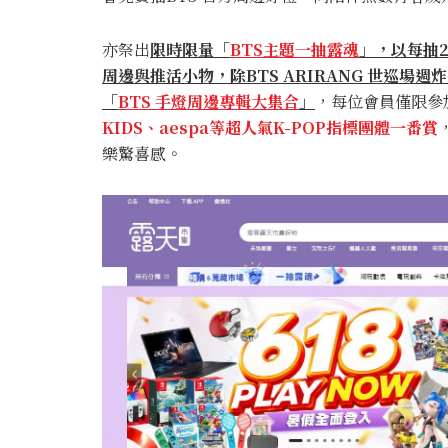
亦祭出
限時限量「
BTS主題一抽露魂
」，以每抽
周邊與推活小物，除
BTS ARIRANG
世巡場週炸
「
BTS 手燈周邊專輯大集合
」
，每位會員僅限參
KIDS、aespa等超人氣K-POP指標團體一番賞
樂驚喜感。