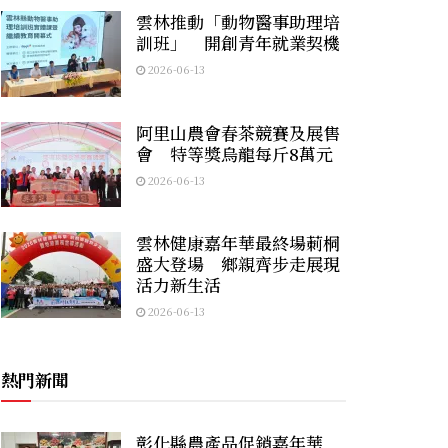
雲林推動「動物醫事助理培
訓班」 開創青年就業契機
2026-06-13
阿里山農會春茶競賽及展售
會 特等獎烏龍每斤8萬元
2026-06-13
雲林健康嘉年華最終場莿桐
盛大登場 鄉親齊步走展現
活力新生活
2026-06-13
熱門新聞
彰化縣農產品促銷嘉年華