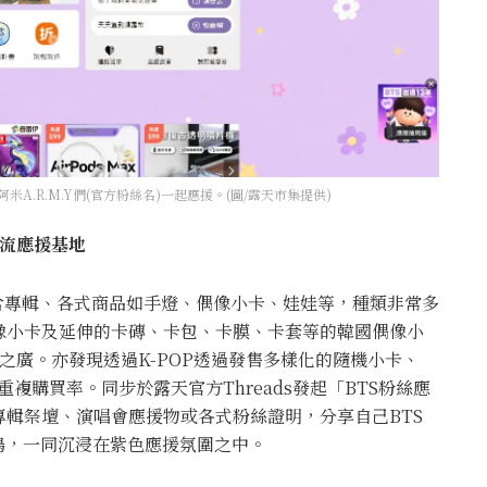
A.R.M.Y們(官方粉絲名)一起應援。(圖/露天市集提供)
流應援基地
含專輯、各式商品如手燈、偶像小卡、娃娃等，種類非常多
像小卡及延伸的卡磚、卡包、卡膜、卡套等的韓國偶像小
之廣。亦發現透過K-POP透過發售多樣化的隨機小卡、
複購買率。同步於露天官方Threads發起「BTS粉絲應
輯祭壇、演唱會應援物或各式粉絲證明，分享自己BTS
鳴，一同沉浸在紫色應援氛圍之中。