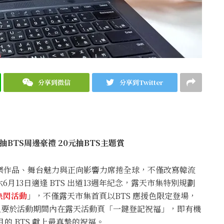
分享到微信
分享到Twitter
抽
BTS
周邊豪禮
20
元抽
BTS
主題賞
音樂作品、舞台魅力與正向影響力席捲全球，不僅改寫韓流
月13日適逢 BTS 出道13週年紀念，露天市集特別規劃
援快閃活動
」，不僅露天市集首頁以BTS 應援色限定登場，
援，只要於活動期間內在露天活動頁「一鍵登記祝福」，即有機
的 BTS 獻上最真摯的祝福。