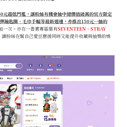
20
元超低門檻，讓粉絲有機會抽中總價值破萬的官方限定
彈鑰匙圈、毛巾手幅等最新週邊，亦推出
150
元一抽的
加一次。亦在一番賞專區還有
SEVENTEEN、STRAY
，讓粉絲在幫自己愛豆應援同時又能提升收藏與抽獎的娛