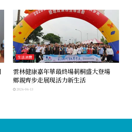
生活消費
開
雲林健康嘉年華最終場莿桐盛大登場
鄉親齊步走展現活力新生活
2026-06-13