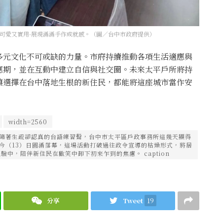
可愛又實用-展現滿滿手作成就感。（圖／台中市政府提供）
多元文化不可或缺的力量。市府持續推動各項生活適應與
應期，並在互動中建立自信與社交圈。未來太平戶所將持
讓選擇在台中落地生根的新住民，都能將這座城市當作安
width=2560
伴隨著生疏卻認真的台語練習聲，台中市太平區戶政事務所這幾天顯得
於今（13）日圓滿落幕，這場活動打破過往政令宣導的枯燥形式，將居
中，陪伴新住民在歡笑中卸下初來乍到的焦慮。 caption
分享
Tweet
19