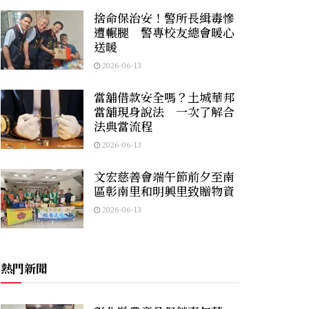
捨命保治安！警所長緝毒慘
遭輾腿 警專校友總會暖心
送暖
2026-06-13
當舖借款安全嗎？土城華邦
當舖現身說法 一次了解合
法典當流程
2026-06-13
文宏慈善會端午節前夕至南
區彰南里和明興里致贈物資
2026-06-13
熱門新聞