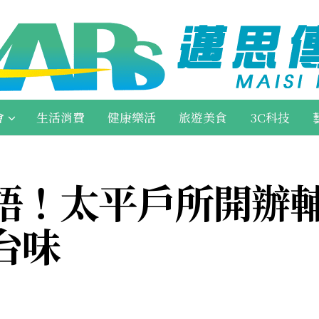
會
生活消費
健康樂活
旅遊美食
3C科技
語！太平戶所開辦輔
台味