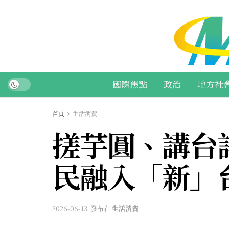
國際焦點
政治
地方社
首頁
生活消費
搓芋圓、講台
民融入「新」
2026-06-13
發布在
生活消費