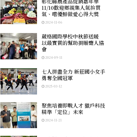
彰化縣農產品促銷嘉年華
11/10歡迎鄉親集人氣拚買
氣、嚐優鮮做愛心得大獎
2024-11-06
葳格國際學校中秋節送暖
以最實質的幫助捐贈聾人協
會
2024-09-11
七人拼盡全力 新莊國小女手
勇奪全國冠軍
2025-03-12
聚焦培養即戰人才 獵戶科技
精準「定位」未來
2024-11-21