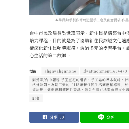
▲學員動手製作葡萄造型手工皂及創意提袋-作品
台中市民政局長吳世瑋表示，新住民是構築台中
培力課程，目的就是為了協助新住民縮短文化適
續深化新住民輔導服務，透過多元的學習平台，
心生活的第二故鄉。
標籤：
align=alignnone
id=attachment_634470
劉芳岑/台中報導 芋圓豆花的甜香、手工皂的草本氣味，
格外熱鬧。為期三天的「115年新住民生活適應輔導班」
留法規、健保福利等硬性資訊，融入台灣在地美食與文化體驗
記者
分享
30
分享