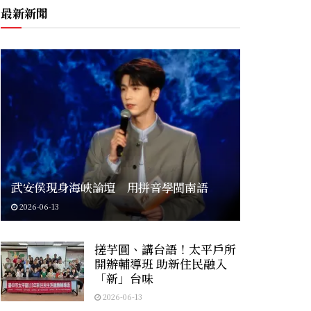
最新新聞
武安侯現身海峽論壇 用拼音學閩南語
2026-06-13
搓芋圓、講台語！太平戶所
開辦輔導班 助新住民融入
「新」台味
2026-06-13