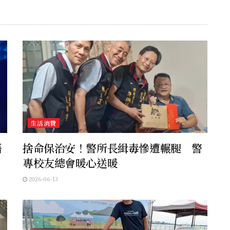
生活消費
語
捨命保治安！警所長緝毒慘遭輾腿 警
專校友總會暖心送暖
2026-06-13