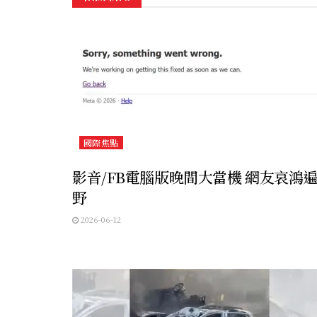
國際焦點
影音/FB電腦版晚間大當機 網友哀鴻
野
2026-06-12