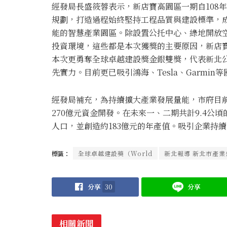
經發局長盛筱蓉表示，新店寶高園區一期自108
規劃，打造過程始終堅持工程品質與建設標準，
能的智慧產業園區。除設置公托中心、綠地開放
投資環境，這些都是本次獲獎的主要原因，新店
本次更勇奪全球卓越建設獎金銀雙獎，代表新北
先實力。目前更已吸引鴻海、Tesla、Garm
經發局補充，為持續擴大產業發展量能，市府目
270億元資金開發。在未來一、二期共計9.4公頃
人口，並創造約183億元的年產值。吸引企業持
標籤：
全球卓越建設獎（World
新北報導 新北市產業
分享
30
分享
相關新聞