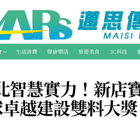
會
生活消費
健康樂活
旅遊美食
3C科技
北智慧實力！新店
全球卓越建設雙料大獎