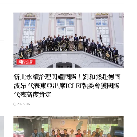
國際焦點
遍
新北永續治理閃耀國際！劉和然赴德國
波昂 代表東亞出席ICLEI執委會獲國際
代表高度肯定
2026-06-10