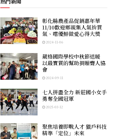
熱門新聞
彰化縣農產品促銷嘉年華
11/10歡迎鄉親集人氣拚買
氣、嚐優鮮做愛心得大獎
2024-11-06
葳格國際學校中秋節送暖
以最實質的幫助捐贈聾人協
會
2024-09-11
七人拼盡全力 新莊國小女手
勇奪全國冠軍
2025-03-12
聚焦培養即戰人才 獵戶科技
精準「定位」未來