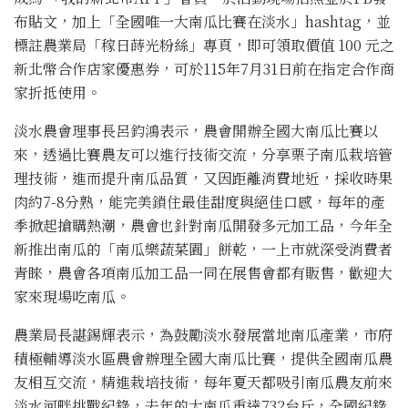
布貼文，加上「全國唯一大南瓜比賽在淡水」hashtag，並
標註農業局「稼日蒔光粉絲」專頁，即可領取價值 100 元之
新北幣合作店家優惠券，可於115年7月31日前在指定合作商
家折抵使用。
淡水農會理事長呂鈞鴻表示，農會開辦全國大南瓜比賽以
來，透過比賽農友可以進行技術交流，分享栗子南瓜栽培管
理技術，進而提升南瓜品質，又因距離消費地近，採收時果
肉約7-8分熟，能完美鎖住最佳甜度與絕佳口感，每年的產
季掀起搶購熱潮，農會也針對南瓜開發多元加工品，今年全
新推出南瓜的「南瓜樂蔬菜園」餅乾，一上市就深受消費者
青睞，農會各項南瓜加工品一同在展售會都有販售，歡迎大
家來現場吃南瓜。
農業局長諶錫輝表示，為鼓勵淡水發展當地南瓜產業，市府
積極輔導淡水區農會辦理全國大南瓜比賽，提供全國南瓜農
友相互交流，精進栽培技術，每年夏天都吸引南瓜農友前來
淡水河畔挑戰紀錄，去年的大南瓜重達732台斤，全國紀錄