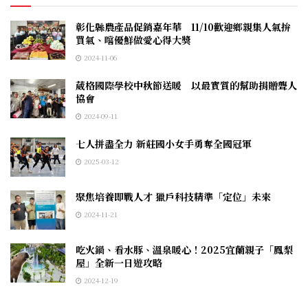
彰化縣農產品促銷嘉年華 11/10歡迎鄉親集人氣拚
買氣、嚐優鮮做愛心得大獎
2024-11-06
葳格國際學校中秋節送暖 以最實質的幫助捐贈聾人
協會
2024-09-11
七人拼盡全力 新莊國小女手勇奪全國冠軍
2025-03-12
聚焦培養即戰人才 獵戶科技精準「定位」未來
2024-11-21
吃火鍋、看水豚、溫泉暖心！2025宜蘭親子「鳳梨
屋」全新一日遊攻略
2024-12-19