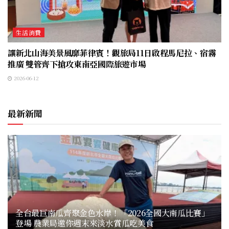
生活消費
讓新北山海美景風靡菲律賓！觀旅局11日啟程馬尼拉、宿霧
推廣 雙管齊下搶攻東南亞國際旅遊市場
2026-06-12
最新新聞
全台最巨南瓜齊聚金色水岸！「2026全國大南瓜比賽」
登場 農業局邀你週末來淡水賞瓜吃美食