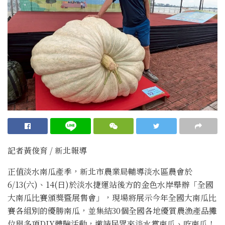
記者黃俊育 / 新北報導
正值淡水南瓜產季，新北市農業局輔導淡水區農會於
6/13(六)、14(日)於淡水捷運站後方的金色水岸舉辦「全國
大南瓜比賽頒獎暨展售會」，現場將展示今年全國大南瓜比
賽各組別的優勝南瓜，並集結30個全國各地優質農漁產品攤
位與多項DIY體驗活動，邀請民眾來淡水賞南瓜、吃南瓜！