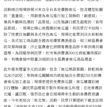
活動兩日現場將展示來自全台各地優勝南瓜，包含體型壯觀
的「重量組」，用創意為南瓜進行加工裝飾的「創意組」，
兼具外觀與色澤的「品質組」以及強調口感及甜度的「食用
品質組」，現場也精心佈置繽紛南瓜牆，供民眾打卡拍照。
除了欣賞巨無霸與各式特色南瓜，現場也能買到淡水新鮮南
瓜、各式加工商品跟全國各地優質農漁產品，如三峽區農會
的茶葉與蜂蜜，汐止區農會也將開著農產品胖卡車到場共襄
盛舉。為回饋參與民眾，於市集消費滿300元將能獲得摸彩
券，有機會抽中限量20組的淡水區農會南瓜商品禮盒。
此外還有豐富多元的活動，包含「南瓜樂蔬菜園」餅乾與南
瓜冰沙試吃；參與南瓜闖關成功就能抽淡水價值150元的農
會南瓜加工產品；現場更提供免費南瓜圓、南瓜糖霜彩繪
DIY體驗，讓民眾品嚐親手製作美味南瓜料理；在地青農許
元耀、盧苡甄、張哲岳也會在現場帶來生動的食農教育講
座。今年更結合「新北幣」活動，民眾只要提前下載並註冊
成為 「我的新北市APP」會員，於活動現場拍照並於FB發