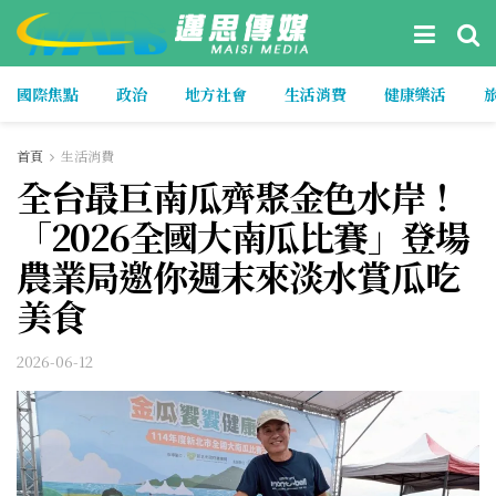
國際焦點
政治
地方社會
生活消費
健康樂活
首頁
生活消費
全台最巨南瓜齊聚金色水岸！
「2026全國大南瓜比賽」登場
農業局邀你週末來淡水賞瓜吃
美食
2026-06-12