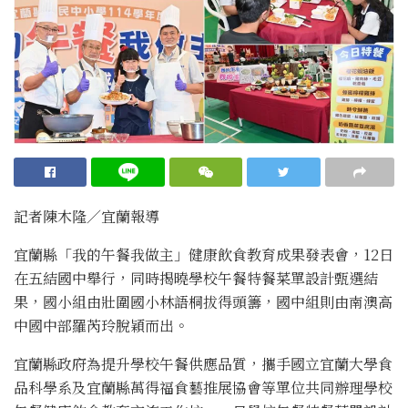
記者陳木隆∕宜蘭報導
宜蘭縣「我的午餐我做主」健康飲食教育成果發表會，12日
在五結國中舉行，同時揭曉學校午餐特餐菜單設計甄選結
果，國小組由壯圍國小林語桐拔得頭籌，國中組則由南澳高
中國中部羅芮玲脫穎而出。
宜蘭縣政府為提升學校午餐供應品質，攜手國立宜蘭大學食
品科學系及宜蘭縣萬得福食藝推展協會等單位共同辦理學校