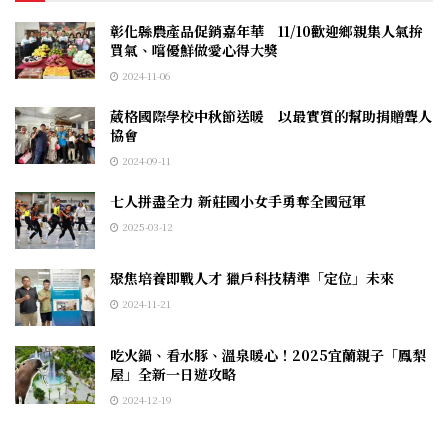
彰化縣農產品促銷嘉年華 11/10歡迎鄉親集人氣拚
買氣、嚐優鮮做愛心得大獎
2024-11-06
葳格國際學校中秋節送暖 以最實質的幫助捐贈聾人
協會
2024-09-11
七人拼盡全力 新莊國小女手勇奪全國冠軍
2025-03-12
聚焦培養即戰人才 獵戶科技精準「定位」未來
2024-11-21
吃火鍋、看水豚、溫泉暖心！2025宜蘭親子「鳳梨
屋」全新一日遊攻略
2024-12-19