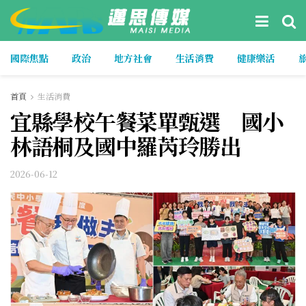
國際焦點
政治
地方社會
生活消費
健康樂活
首頁
生活消費
宜縣學校午餐菜單甄選 國小
林語桐及國中羅芮玲勝出
2026-06-12