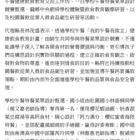
午餐健康飲食教育交流工作坊、一日學校午餐特餐菜單設計
競賽甄選、偏鄉中央廚房學校體驗暨飲食教育觀摩研習，以
及校園餐飲從業人員食品衛生研習等活動。
代理縣長林茂盛表示，透過學校午餐「我的午餐我做主」健
康飲食教育計畫，由師生共同參與特餐菜單設計競賽，不僅
能讓學子深入了解各類食材的營養價值與均衡，更引導孩子
們從構思設計到實際供膳的過程，建立正確的食育觀念、啟
發對食物的尊重，進而達到惜食的目的。縣府也持續推動校
園餐飲從業人員的食品衛生研習，並加強宣導午餐鈣質攝取
策略，期盼由內而外全面增進學校午餐的品質與食品安全管
理。
學校午餐特餐菜單設計甄選，國小組由壯圍國小林語桐同學
（楊又嘉老師指導）奪得第一名，運用櫻花蝦油飯、奶香蔬
菜豆腐湯等高鈣食材，精心設計「鈣力滿分：櫻紅蜜香海陸
特餐」，並搭配畫風細緻的手繪圖，贏得評委青睞；國中組
則由南澳高中國中部羅芮玲同學（林雅惠老師指導）脫穎而