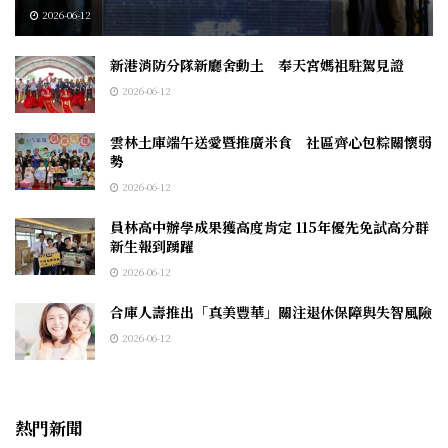
2026-06-12
新港消防分隊新廳舍動土 奉天宮媽祖駐駕見證
2026-06-12
雲林土庫端午送愛暨推廣米食 社區齊心包粽關懷弱
勢
2026-06-12
員林高中辦學成果獲高度肯定 115年優先免試高分群
新生報到踴躍
2026-06-12
合庫人壽推出「真美豐華」關注退休保障與失智風險
2026-06-12
熱門新聞