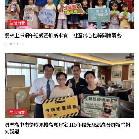
生活消費
雲林土庫端午送愛暨推廣米食 社區齊心包粽關懷弱勢
2026-06-12
生活消費
員林高中辦學成果獲高度肯定 115年優先免試高分群新生報
到踴躍