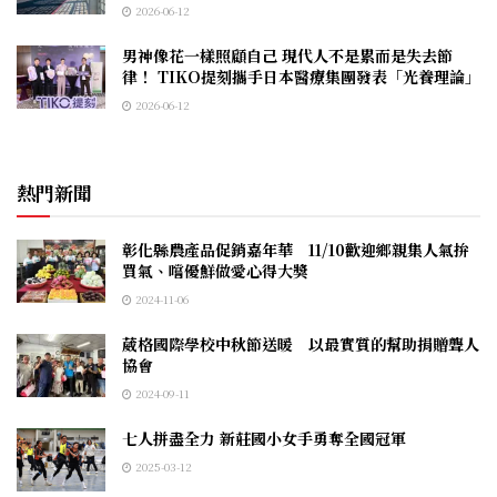
2026-06-12
男神像花一樣照顧自己 現代人不是累而是失去節
律！ TIKO提刻攜手日本醫療集團發表「光養理論」
2026-06-12
熱門新聞
彰化縣農產品促銷嘉年華 11/10歡迎鄉親集人氣拚
買氣、嚐優鮮做愛心得大獎
2024-11-06
葳格國際學校中秋節送暖 以最實質的幫助捐贈聾人
協會
2024-09-11
七人拼盡全力 新莊國小女手勇奪全國冠軍
2025-03-12