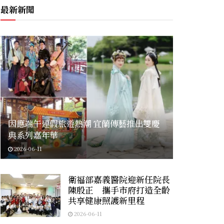
最新新聞
因應端午連假旅遊熱潮 宜蘭傳藝推出雙慶
典系列嘉年華
2026-06-11
衛福部嘉義醫院迎新任院長
陳殷正 攜手市府打造全齡
共享健康照護新里程
2026-06-11