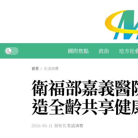
國際焦點
政治
地方社
首頁
生活消費
衛福部嘉義醫
造全齡共享健
2026-06-11
發布在
生活消費