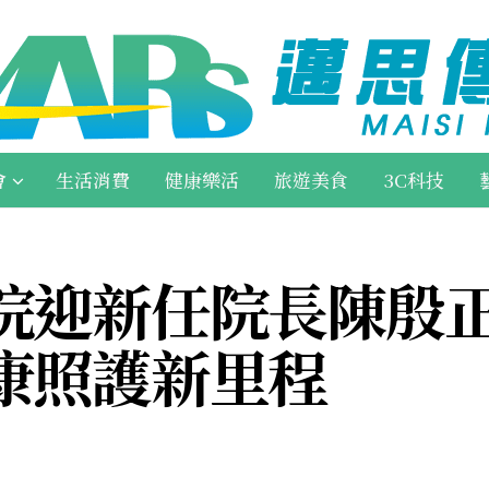
會
生活消費
健康樂活
旅遊美食
3C科技
院迎新任院長陳殷
康照護新里程