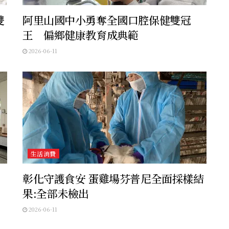
雙
阿里山國中小勇奪全國口腔保健雙冠
王 偏鄉健康教育成典範
2026-06-11
生活消費
彰化守護食安 蛋雞場芬普尼全面採樣結
果:全部未檢出
2026-06-11