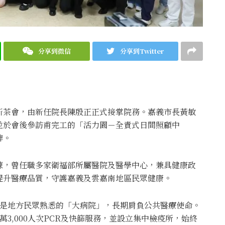
分享到微信
分享到Twitter
新茶會，由新任院長陳殷正正式接掌院務。嘉義市長黃敏
並於會後參訪甫完工的「活力園－全責式日間照顧中
碑。
練，曾任職多家衛福部所屬醫院及醫學中心，兼具健康政
提升醫療品質，守護嘉義及雲嘉南地區民眾健康。
，是地方民眾熟悉的「大病院」，長期肩負公共醫療使命。
3,000人次PCR及快篩服務，並設立集中檢疫所，始終