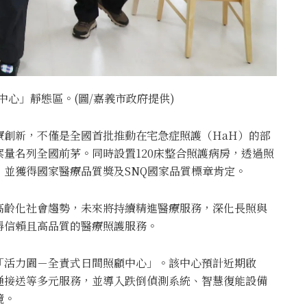
心」靜態區。(圖/嘉義市政府提供)
療創新，不僅是全國首批推動在宅急症照護（HaH）的部
量名列全國前茅。同時設置120床整合照護病房，透過照
並獲得國家醫療品質獎及SNQ國家品質標章肯定。
高齡化社會趨勢，未來將持續精進醫療服務，深化長照與
得信賴且高品質的醫療照護服務。
「活力園－全責式日間照顧中心」。該中心預計近期啟
通接送等多元服務，並導入跌倒偵測系統、智慧復能設備
境。