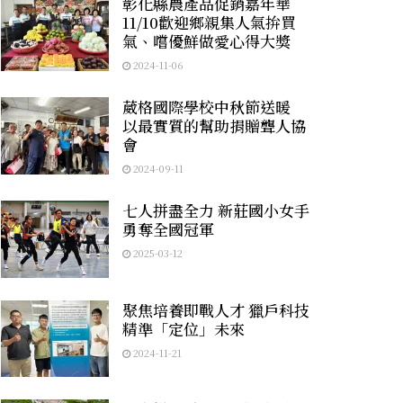
彰化縣農產品促銷嘉年華
11/10歡迎鄉親集人氣拚買
氣、嚐優鮮做愛心得大獎
2024-11-06
葳格國際學校中秋節送暖
以最實質的幫助捐贈聾人協
會
2024-09-11
七人拼盡全力 新莊國小女手
勇奪全國冠軍
2025-03-12
聚焦培養即戰人才 獵戶科技
精準「定位」未來
2024-11-21