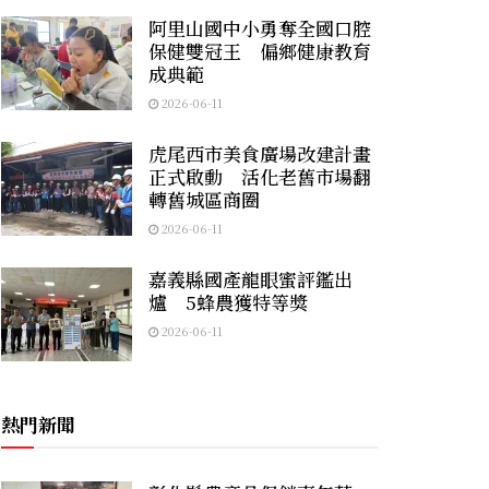
阿里山國中小勇奪全國口腔
保健雙冠王 偏鄉健康教育
成典範
2026-06-11
虎尾西市美食廣場改建計畫
正式啟動 活化老舊市場翻
轉舊城區商圈
2026-06-11
嘉義縣國產龍眼蜜評鑑出
爐 5蜂農獲特等獎
2026-06-11
熱門新聞