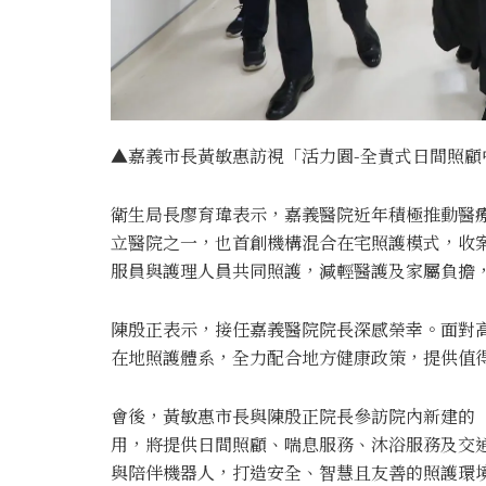
▲嘉義市長黃敏惠訪視「活力園-全責式日間照顧中
衛生局長廖育瑋表示，嘉義醫院近年積極推動醫
立醫院之一，也首創機構混合在宅照護模式，收案
服員與護理人員共同照護，減輕醫護及家屬負擔，
陳殷正表示，接任嘉義醫院院長深感榮幸。面對
在地照護體系，全力配合地方健康政策，提供值
會後，黃敏惠市長與陳殷正院長參訪院內新建的
用，將提供日間照顧、喘息服務、沐浴服務及交
與陪伴機器人，打造安全、智慧且友善的照護環