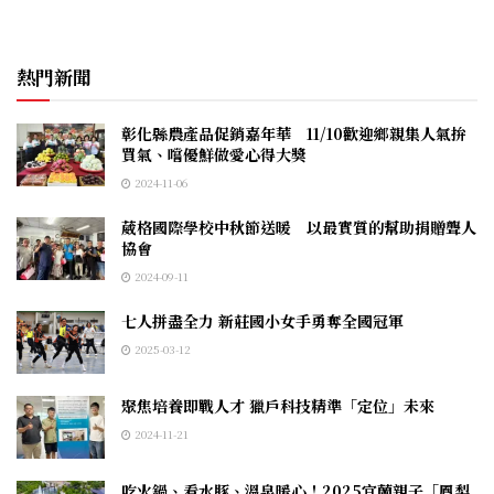
熱門新聞
彰化縣農產品促銷嘉年華 11/10歡迎鄉親集人氣拚
買氣、嚐優鮮做愛心得大獎
2024-11-06
葳格國際學校中秋節送暖 以最實質的幫助捐贈聾人
協會
2024-09-11
七人拼盡全力 新莊國小女手勇奪全國冠軍
2025-03-12
聚焦培養即戰人才 獵戶科技精準「定位」未來
2024-11-21
吃火鍋、看水豚、溫泉暖心！2025宜蘭親子「鳳梨