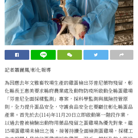
記者蕭麗鳳/彰化報導
為因應去年文雅畜牧場生產的雞蛋檢出芬普尼藥物殘留，彰
化縣長王惠美要求縣府農業處及動物防疫所啟動全縣蛋雞場
「芬普尼全面採樣監測」專案，採科學監測與風險控管原
則，全力提升蛋品安全，守護食品安全也要顧住彰化縣蛋品
產業。首先於去(114)年11月20日立即啟動第一階段作業，
以過去曾被檢驗出動物用藥品殘留之蛋雞場為優先對象。繼
15場蛋雞場未檢出之後，接著持續全面檢測蛋雞場，採樣工