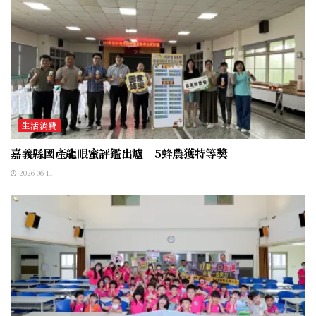
生活消費
嘉義縣國產龍眼蜜評鑑出爐 5蜂農獲特等獎
2026-06-11