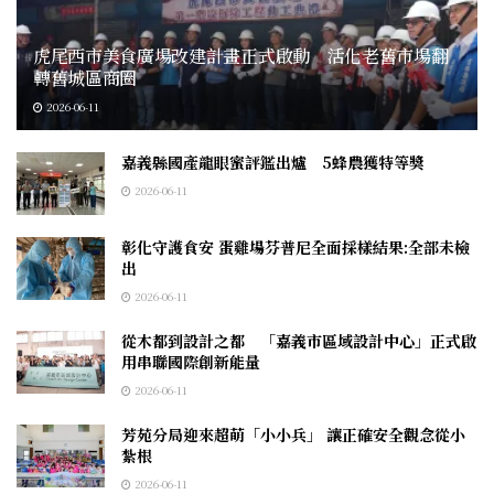
虎尾西市美食廣場改建計畫正式啟動 活化老舊市場翻
轉舊城區商圈
2026-06-11
嘉義縣國產龍眼蜜評鑑出爐 5蜂農獲特等獎
2026-06-11
彰化守護食安 蛋雞場芬普尼全面採樣結果:全部未檢
出
2026-06-11
從木都到設計之都 「嘉義市區域設計中心」正式啟
用串聯國際創新能量
2026-06-11
芳苑分局迎來超萌「小小兵」 讓正確安全觀念從小
紮根
2026-06-11