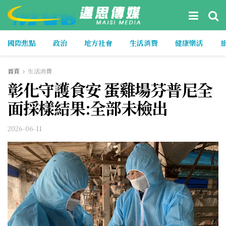
國際焦點
政治
地方社會
生活消費
健康樂活
首頁
生活消費
彰化守護食安 蛋雞場芬普尼全
面採樣結果:全部未檢出
2026-06-11