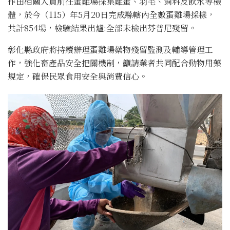
作由相關人員前往蛋雞場採集雞蛋、羽毛、飼料及飲水等檢
體，於今（115）年5月20日完成縣轄內全數蛋雞場採樣，
共計854場，檢驗結果出爐:全部未檢出芬普尼殘留。
彰化縣政府將持續辦理蛋雞場藥物殘留監測及輔導管理工
作，強化畜產品安全把關機制，籲請業者共同配合動物用藥
規定，確保民眾食用安全與消費信心。