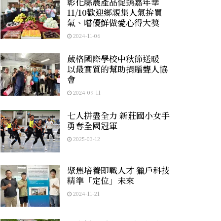
彰化縣農產品促銷嘉年華
11/10歡迎鄉親集人氣拚買
氣、嚐優鮮做愛心得大獎
2024-11-06
葳格國際學校中秋節送暖
以最實質的幫助捐贈聾人協
會
2024-09-11
七人拼盡全力 新莊國小女手
勇奪全國冠軍
2025-03-12
聚焦培養即戰人才 獵戶科技
精準「定位」未來
2024-11-21