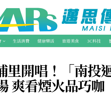
會
生活消費
健康樂活
旅遊美食
3C科技
里開唱！「南投迴A
登場 爽看煙火品巧咖