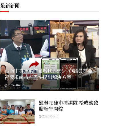
最新新聞
台南市毒駕案件暴增107.8% 市議員林燕
祝要求南市府盡快提出解決方案
2026-06-10
慰勞花蓮市清潔隊 松成號致
贈端午肉粽
2026-06-10