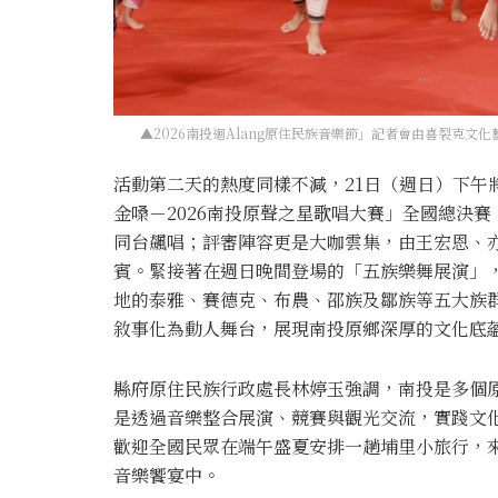
▲2026南投迴Alang原住民族音樂節」記者會由喜裂克
活動第二天的熱度同樣不減，21日（週日）下午
金嗓－2026南投原聲之星歌唱大賽」全國總決賽
同台飆唱；評審陣容更是大咖雲集，由王宏恩、
賓。緊接著在週日晚間登場的「五族樂舞展演」
地的泰雅、賽德克、布農、邵族及鄒族等五大族
敘事化為動人舞台，展現南投原鄉深厚的文化底
縣府原住民族行政處長林婷玉強調，南投是多個
是透過音樂整合展演、競賽與觀光交流，實踐文
歡迎全國民眾在端午盛夏安排一趟埔里小旅行，
音樂饗宴中。