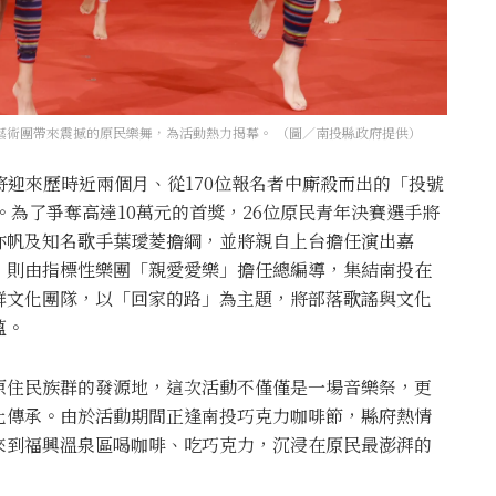
文化藝術團帶來震撼的原民樂舞，為活動熱力揭幕。 （圖／南投縣政府提供）
將迎來歷時近兩個月、從170位報名者中廝殺而出的「投號
。為了爭奪高達10萬元的首獎，26位原民青年決賽選手將
亦帆及知名歌手葉璦菱擔綱，並將親自上台擔任演出嘉
，則由指標性樂團「親愛愛樂」擔任總編導，集結南投在
群文化團隊，以「回家的路」為主題，將部落歌謠與文化
蘊。
原住民族群的發源地，這次活動不僅僅是一場音樂祭，更
化傳承。由於活動期間正逢南投巧克力咖啡節，縣府熱情
來到福興溫泉區喝咖啡、吃巧克力，沉浸在原民最澎湃的