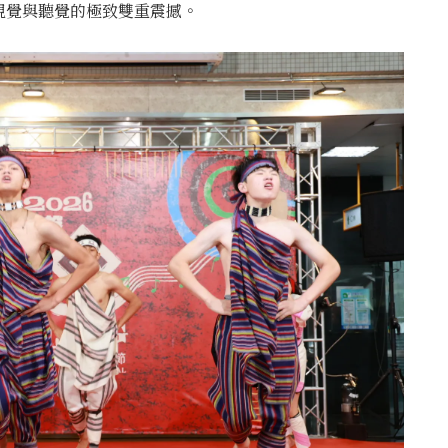
視覺與聽覺的極致雙重震撼。