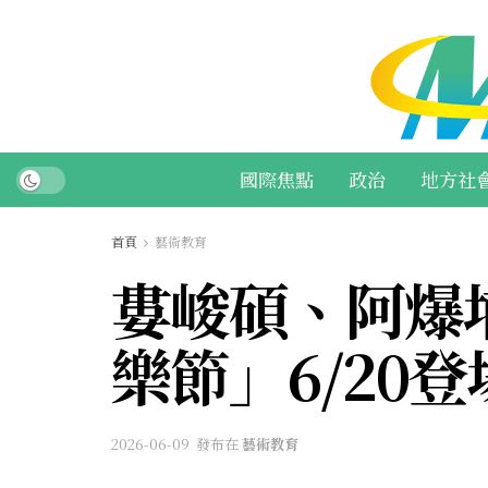
國際焦點
政治
地方社
首頁
藝術教育
婁峻碩、阿爆埔
樂節」6/20
2026-06-09
發布在
藝術教育