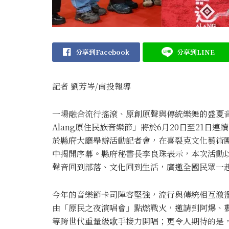
分享到Facebook
分享到LINE
記者 劉芳岑/南投報導
一場融合流行搖滾、原創原聲與傳統樂舞的盛夏音
Alang原住民族音樂節」將於6月20日至21
於縣府大廳舉辦活動記者會，在喜裂克文化藝術團
中揭開序幕。縣府秘書長李良珠表示，本次活動以
聲音回到部落、文化回到生活，廣邀全國民眾一
今年的音樂節卡司陣容堅強，流行與傳統相互激盪
由「原民之夜演唱會」點燃戰火，邀請到阿爆、婁
等跨世代重量級歌手接力開唱；更令人期待的是