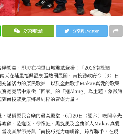
分享到微信
分享到Twitter
樂饗宴，即將在埔里山城震撼登場！「2026南投迴
日連續兩天在埔里福興溫泉區熱鬧展開。南投縣政府今（9）日
充滿活力的原民歌舞，以及金曲歌手Makav真愛的歌聲
賽德克語中象徵「回家」的「迴Alang」為主題，象徵讓
起到南投感受原鄉最純粹的音樂力量。
，堪稱原民音樂的最高殿堂。6月20日（週六）晚間率先
峻碩、范逸臣、徐懷鈺、黑旋風及金曲新人Makav真愛
，當晚音樂節將與「南投巧克力咖啡節」跨界聯手，在現