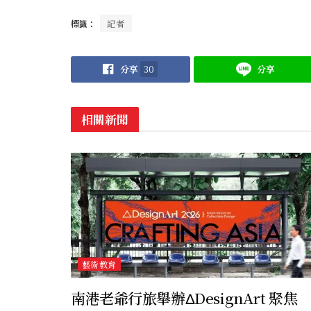
標籤：
記者
分享
30
分享
相關新聞
藝術教育
南港老爺行旅舉辦ΔDesignArt 聚焦