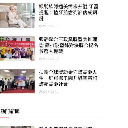
銀髮族隱適美需求升溫 牙醫
提醒：植牙前齒列評估成關
鍵
2026-06-10
張靜聯合三政黨聯盟共推理
念 籲打破藍綠對決聯合提名
參選人迎戰
2026-06-10
扶輪全球獎助金守護高齡人
生 屏東椰子園升級智慧照
護超高齡社會
2026-06-10
熱門新聞