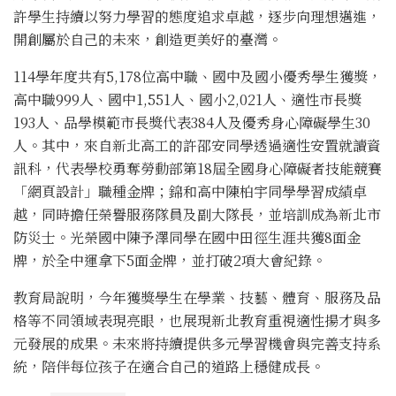
許學生持續以努力學習的態度追求卓越，逐步向理想邁進，
開創屬於自己的未來，創造更美好的臺灣。
114學年度共有5,178位高中職、國中及國小優秀學生獲獎，
高中職999人、國中1,551人、國小2,021人、適性市長獎
193人、品學模範市長獎代表384人及優秀身心障礙學生30
人。其中，來自新北高工的許邵安同學透過適性安置就讀資
訊科，代表學校勇奪勞動部第18屆全國身心障礙者技能競賽
「網頁設計」職種金牌；錦和高中陳柏宇同學學習成績卓
越，同時擔任榮譽服務隊員及副大隊長，並培訓成為新北市
防災士。光榮國中陳予澤同學在國中田徑生涯共獲8面金
牌，於全中運拿下5面金牌，並打破2項大會紀錄。
教育局說明，今年獲獎學生在學業、技藝、體育、服務及品
格等不同領域表現亮眼，也展現新北教育重視適性揚才與多
元發展的成果。未來將持續提供多元學習機會與完善支持系
統，陪伴每位孩子在適合自己的道路上穩健成長。