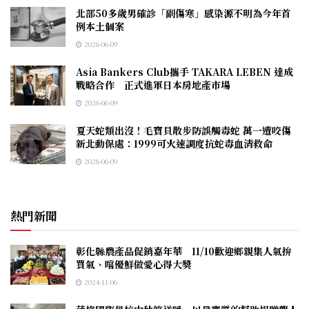
北部50多歲男確診「副傷寒」感染源不明為今年首
例本土個案
2026-06-09
Asia Bankers Club攜手 TAKARA LEBEN 達成
戰略合作 正式進軍日本房地產市場
2026-06-09
夏天蛇類出沒！毛寶貝散步防誤觸毒蛇 萬一遭咬傷
新北動保處：1999可火速調度抗蛇毒血清救命
2026-06-09
熱門新聞
彰化縣農產品促銷嘉年華 11/10歡迎鄉親集人氣拚
買氣、嚐優鮮做愛心得大獎
2024-11-06