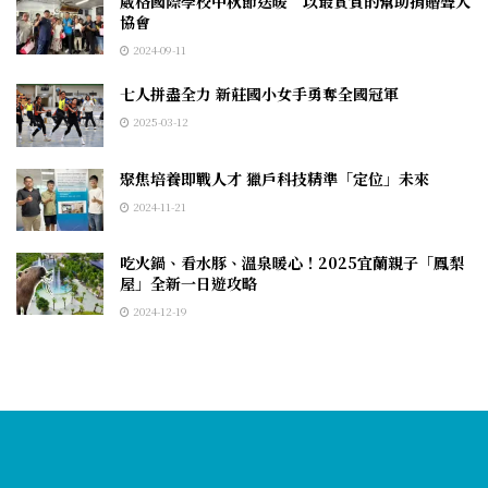
葳格國際學校中秋節送暖 以最實質的幫助捐贈聾人
協會
2024-09-11
七人拼盡全力 新莊國小女手勇奪全國冠軍
2025-03-12
聚焦培養即戰人才 獵戶科技精準「定位」未來
2024-11-21
吃火鍋、看水豚、溫泉暖心！2025宜蘭親子「鳳梨
屋」全新一日遊攻略
2024-12-19