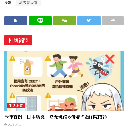
標籤：
記者黃俊育
相關新聞
生活消費
今年首例「日本腦炎」嘉義現蹤 6旬婦昏迷住院確診
2026-06-09