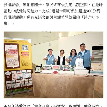
我組詩爺」等創意關卡，讓民眾穿梭孔廟古蹟空間，在趣味
互動中感受詩詞魅力。完成8道關卡即可參加超過900份獎
品摸彩活動，還有充滿文創與生活美學氛圍的「詩光好市
集」。
▲今年詩歌節以「古今交響・詩派對」為主題，融合詩歌、