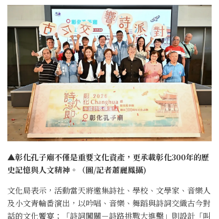
▲彰化孔子廟不僅是重要文化資產，更承載彰化300年的歷
史記憶與人文精神。（圖/記者蕭麗鳳攝)
文化局表示，活動當天將邀集詩社、學校、文學家、音樂人
及小文青輪番演出，以吟唱、音樂、舞蹈與詩詞交織古今對
話的文化饗宴；「詩詞闖關－詩路挑戰大進擊」則設計「叫