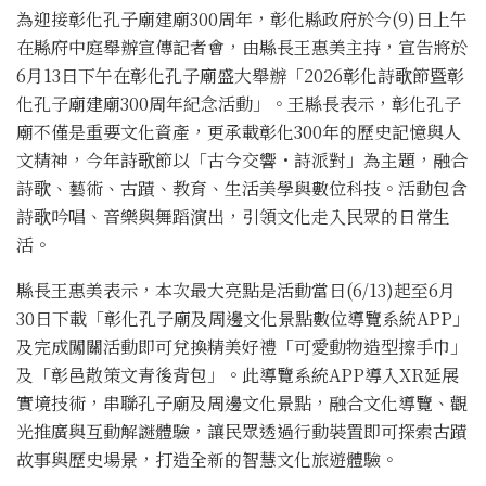
為迎接彰化孔子廟建廟300周年，彰化縣政府於今(9)日上午
在縣府中庭舉辦宣傳記者會，由縣長王惠美主持，宣告將於
6月13日下午在彰化孔子廟盛大舉辦「2026彰化詩歌節暨彰
化孔子廟建廟300周年紀念活動」。王縣長表示，彰化孔子
廟不僅是重要文化資產，更承載彰化300年的歷史記憶與人
文精神，今年詩歌節以「古今交響・詩派對」為主題，融合
詩歌、藝術、古蹟、教育、生活美學與數位科技。活動包含
詩歌吟唱、音樂與舞蹈演出，引領文化走入民眾的日常生
活。
縣長王惠美表示，本次最大亮點是活動當日(6/13)起至6月
30日下載「彰化孔子廟及周邊文化景點數位導覽系統APP」
及完成闖關活動即可兌換精美好禮「可愛動物造型擦手巾」
及「彰邑散策文青後背包」。此導覽系統APP導入XR延展
實境技術，串聯孔子廟及周邊文化景點，融合文化導覽、觀
光推廣與互動解謎體驗，讓民眾透過行動裝置即可探索古蹟
故事與歷史場景，打造全新的智慧文化旅遊體驗。