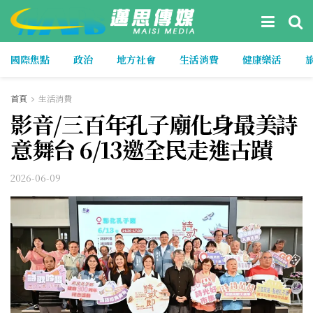
國際焦點
政治
地方社會
生活消費
健康樂活
首頁
生活消費
影音/三百年孔子廟化身最美詩
意舞台 6/13邀全民走進古蹟
2026-06-09