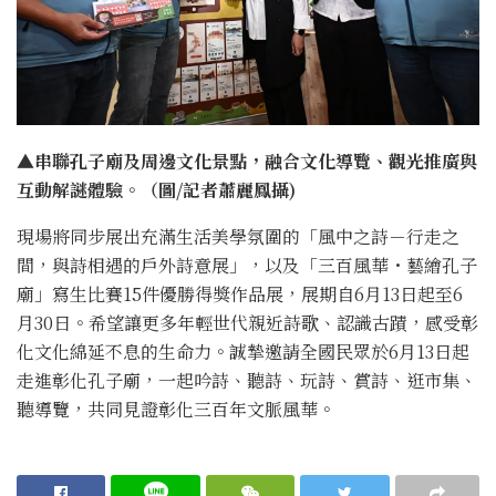
▲串聯孔子廟及周邊文化景點，融合文化導覽、觀光推廣與
互動解謎體驗。（圖/記者蕭麗鳳攝)
現場將同步展出充滿生活美學氛圍的「風中之詩－行走之
間，與詩相遇的戶外詩意展」，以及「三百風華・藝繪孔子
廟」寫生比賽15件優勝得獎作品展，展期自6月13日起至6
月30日。希望讓更多年輕世代親近詩歌、認識古蹟，感受彰
化文化綿延不息的生命力。誠摯邀請全國民眾於6月13日起
走進彰化孔子廟，一起吟詩、聽詩、玩詩、賞詩、逛市集、
聽導覽，共同見證彰化三百年文脈風華。