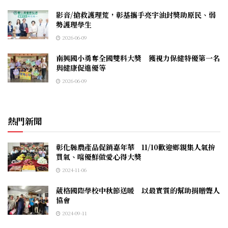
影音/搶救護理荒，彰基攜手亮宇油封獎助原民、弱
勢護理學生
2026-06-09
南興國小勇奪全國雙料大獎 獲視力保健特優第一名
與健康促進優等
2026-06-09
熱門新聞
彰化縣農產品促銷嘉年華 11/10歡迎鄉親集人氣拚
買氣、嚐優鮮做愛心得大獎
2024-11-06
葳格國際學校中秋節送暖 以最實質的幫助捐贈聾人
協會
2024-09-11