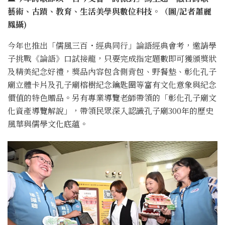
藝術、古蹟、教育、生活美學與數位科技。（圖/記者蕭麗
鳳攝)
今年也推出「儒風三百・經典同行」論語經典會考，邀請學
子挑戰《論語》口試接龍，只要完成指定題數即可獲頒獎狀
及精美紀念好禮，獎品內容包含側背包、野餐墊、彰化孔子
廟立體卡片及孔子廟榕樹紀念鑰匙圈等富有文化意象與紀念
價值的特色贈品。另有專業導覽老師帶領的「彰化孔子廟文
化資產導覽解說」，帶領民眾深入認識孔子廟300年的歷史
風華與儒學文化底蘊。