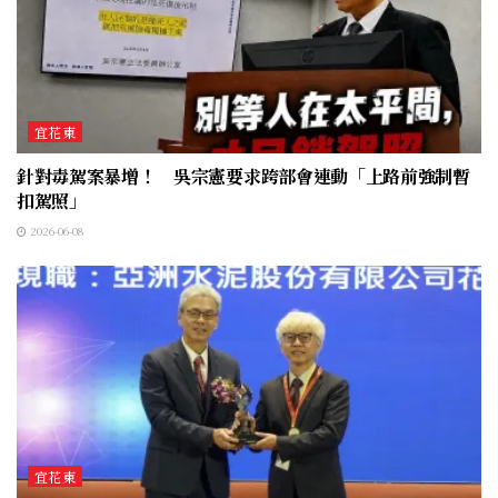
宜花東
針對毒駕案暴增！ 吳宗憲要求跨部會連動「上路前強制暫
扣駕照」
2026-06-08
宜花東