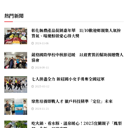
熱門新聞
彰化縣農產品促銷嘉年華 11/10歡迎鄉親集人氣拚
買氣、嚐優鮮做愛心得大獎
2024-11-06
葳格國際學校中秋節送暖 以最實質的幫助捐贈聾人
協會
2024-09-11
七人拼盡全力 新莊國小女手勇奪全國冠軍
2025-03-12
聚焦培養即戰人才 獵戶科技精準「定位」未來
2024-11-21
吃火鍋、看水豚、溫泉暖心！2025宜蘭親子「鳳梨