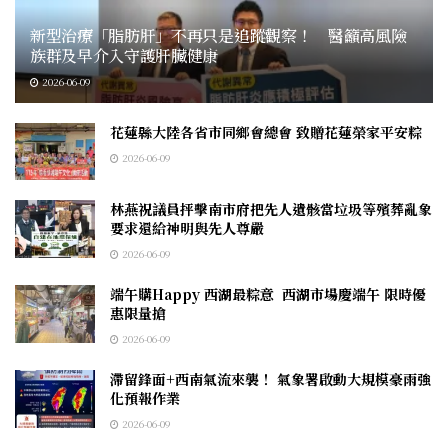
新型治療「脂肪肝」不再只是追蹤觀察！ 醫籲高風險
族群及早介入守護肝臟健康
2026-06-09
花蓮縣大陸各省市同鄉會總會 致贈花蓮榮家平安粽
2026-06-09
林燕祝議員抨擊南市府把先人遺骸當垃圾等殯葬亂象
要求還給神明與先人尊嚴
2026-06-09
端午購Happy 西湖最粽意 西湖市場慶端午 限時優
惠限量搶
2026-06-09
滯留鋒面+西南氣流來襲！ 氣象署啟動大規模豪雨強
化預報作業
2026-06-09