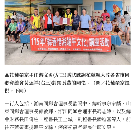
▲花蓮榮家主任游文勇(左三)贈狀感謝花蓮縣大陸各省市同
鄉會總會黃達祥(右三)對榮長輩的關懷。
（圖／花蓮榮家提
供，下同）
一行人包括，湖南同鄉會理事長歐陽中、總幹事余家麟、山
東同鄉會理事長郭敦輝、浙江同鄉會理事長馮志緯，以及總
會財務長田倚柱、秘書長王土城、副秘書長潘進富等人，前
往花蓮榮家捐贈平安粽，深深祝福老榮民佳節安康。