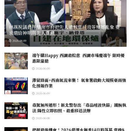
林燕祝議員抨擊南市府把先人遺骸當垃圾等殯葬亂象 要
求還給神明與先人尊嚴
2026-06-09
端午購Happy 西湖最粽意 西湖市場慶端午 限時優
惠限量搶
2026-06-09
滯留鋒面+西南氣流來襲！ 氣象署啟動大規模豪雨強
化預報作業
2026-06-09
毒駕無所遁形！新北警祭出「毒品唾液快篩」鐵腕執
法 陽性立即扣照、最重移送法辦
2026-06-08
把握最後機會！2026碧潭水舞季14日將落幕 當晚8