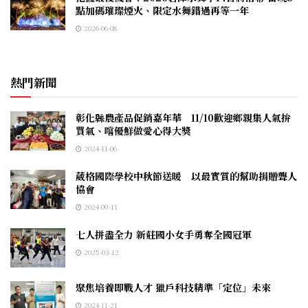
點加碼璀璨煙火、限定水舞錯過再等一年
2026-06-08
熱門新聞
彰化縣農產品促銷嘉年華 11/10歡迎鄉親集人氣拚
買氣、嚐優鮮做愛心得大獎
2024-11-06
葳格國際學校中秋節送暖 以最實質的幫助捐贈聾人
協會
2024-09-11
七人拼盡全力 新莊國小女手勇奪全國冠軍
2025-03-12
聚焦培養即戰人才 獵戶科技精準「定位」未來
2024-11-21