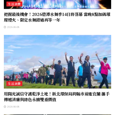
生活消費
把握最後機會！2026碧潭水舞季14日將落幕 當晚8點加碼璀
璨煙火、限定水舞錯過再等一年
2026-06-08
生活消費
用陽光誠信守護乾淨土地！新北環保局跨縣市前進宜蘭 攜手
傳遞清廉與綠色永續雙重價值
2026-06-08