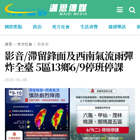
國際焦點
政治
地方社會
生活消費
健康樂活
首頁
地方社會
雲嘉南
影音/滯留鋒面及西南氣流雨彈
炸全臺 5區13鄉6/9停班停課
2026-06-08