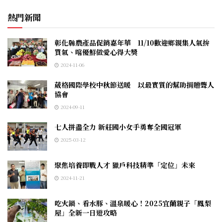
熱門新聞
彰化縣農產品促銷嘉年華 11/10歡迎鄉親集人氣拚
買氣、嚐優鮮做愛心得大獎
2024-11-06
葳格國際學校中秋節送暖 以最實質的幫助捐贈聾人
協會
2024-09-11
七人拼盡全力 新莊國小女手勇奪全國冠軍
2025-03-12
聚焦培養即戰人才 獵戶科技精準「定位」未來
2024-11-21
吃火鍋、看水豚、溫泉暖心！2025宜蘭親子「鳳梨
屋」全新一日遊攻略