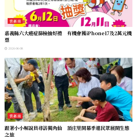
雲嘉南
嘉義縣六大癌症篩檢抽好禮 有機會獲iPhone17及2萬元機
票
2026-06-08
雲嘉南
跟著小小解說員尋訪獨角仙 頂庄里開幕季邀民眾展開生態
之旅