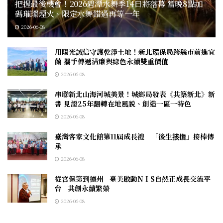
把握最後機會！2026碧潭水舞季14日將落幕 當晚8點加
碼璀璨煙火、限定水舞錯過再等一年
2026-06-08
用陽光誠信守護乾淨土地！新北環保局跨縣市前進宜
蘭 攜手傳遞清廉與綠色永續雙重價值
2026-06-08
串聯新北山海河城美景！城鄉局發表《共築新北》新
書 見證25年翻轉在地風貌、創造一區一特色
2026-06-08
臺灣客家文化館第11屆成長禮 「後生㧡擔」接棒傳
承
2026-06-08
從宮保第到德州 臺美啟動N I S自然正成長交流平
台 共創永續繁榮
2026-06-08