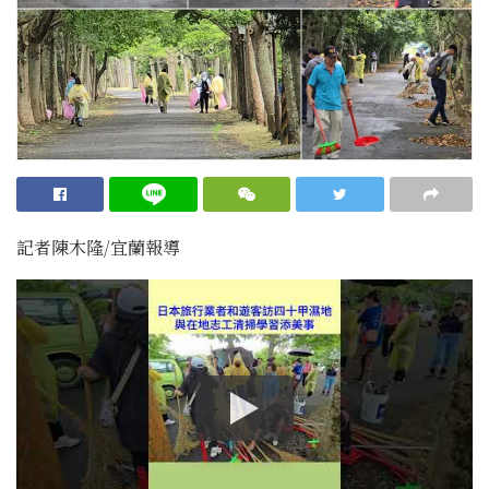
記者陳木隆/宜蘭報導