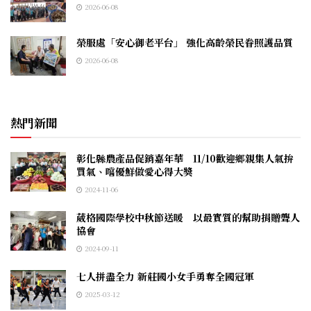
2026-06-08
榮服處「安心御老平台」 強化高齡榮民眷照護品質
2026-06-08
熱門新聞
彰化縣農產品促銷嘉年華 11/10歡迎鄉親集人氣拚
買氣、嚐優鮮做愛心得大獎
2024-11-06
葳格國際學校中秋節送暖 以最實質的幫助捐贈聾人
協會
2024-09-11
七人拼盡全力 新莊國小女手勇奪全國冠軍
2025-03-12