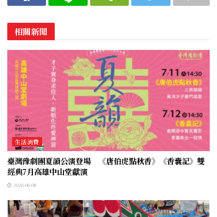
相關新聞
生活消費
臺灣豫劇團夏韻公演登場 《唐伯虎點秋香》《香囊記》雙
經典7月高雄中山堂獻演
2026-06-08