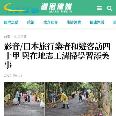
國際焦點
政治
地方社會
生活消費
健康樂活
首頁
生活消費
影音/日本旅行業者和遊客訪四
十甲 與在地志工清掃學習添美
事
2026-06-08