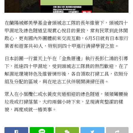
在蘭陽城鄉美學基金會頭城志工隊的長年維管下，頭城四十
甲濕地及綠色隧道呈現賞心悅目的景致，常有民眾到此休閒
散心，更有國內外團體前來交流互動，6月5日就有日本旅行
業者和遊客共40人，特別到四十甲進行清掃學習之旅。
日本訪團一行當天上午在「金魚厝邊」執行長彭仁鴻的引導
下，抵達四十甲濕地，受到頭城志工隊員的熱烈歡迎，在了
解濕地環境特色及維管情形後，各自領取打掃工具，依照分
組及分配的區域，與在地志工伙伴展開清掃任務。
眾人在小葉欖仁或水黃皮夾道相迎的綠色隧道，頻頻彎腰撿
垃圾或打掃落葉，大約兩個小時下來，呈現清爽整潔的樣
貌，再度成就一樁美事。