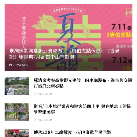
臺灣豫劇團夏韻公演登場 《唐伯虎點秋香》《香囊
記》雙經典7月高雄中山堂獻演
2026-06-08
蘇清泉考察高樹觀光建設 盼串聯瀑布、溫泉與交通
打造屏北新亮點
2026-06-08
影音/日本旅行業者和遊客訪四十甲 與在地志工清掃
學習添美事
2026-06-08
傳承228年二龍競渡 6/19廣邀全民同樂