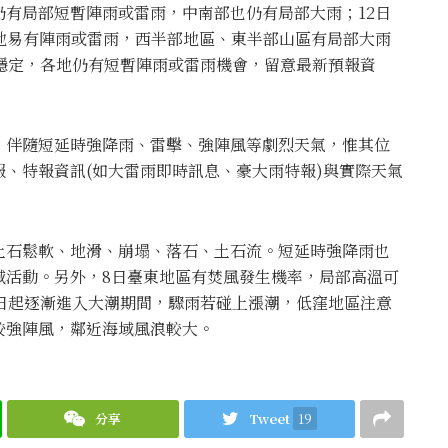
仍有局部短暫陣雨或雷雨，中南部也仍有局部大雨；12日
地易有陣雨或雷雨，西半部地區、東半部山區有局部大雨
不穩定，各地仍有短暫陣雨或雷雨機會，留意最新預報資
，伴隨短延時強降雨、雷擊、強陣風等劇烈天氣，惟其位
、特報資訊(如大雷雨即時訊息、豪大雨特報)與實際天氣
土石鬆軟、地滑、崩塌、落石、土石流。短延時強降雨也
域活動。另外，8日臺東地區有焚風發生機率，局部高溫可
2日起逐漸進入大潮期間，驟雨若碰上漲潮，低窪地區注意
較強陣風，鄰近海域風浪較大。
分享
Tweet
19