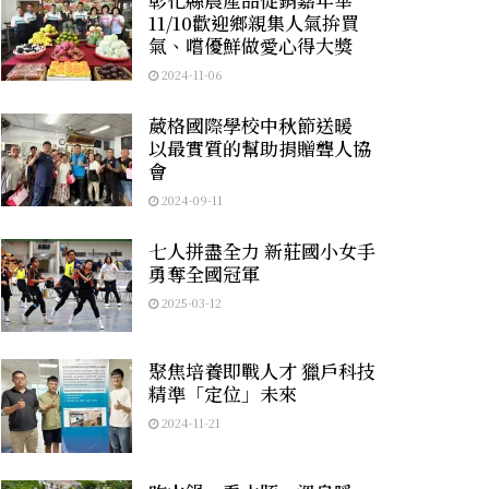
11/10歡迎鄉親集人氣拚買
氣、嚐優鮮做愛心得大獎
2024-11-06
葳格國際學校中秋節送暖
以最實質的幫助捐贈聾人協
會
2024-09-11
七人拼盡全力 新莊國小女手
勇奪全國冠軍
2025-03-12
聚焦培養即戰人才 獵戶科技
精準「定位」未來
2024-11-21