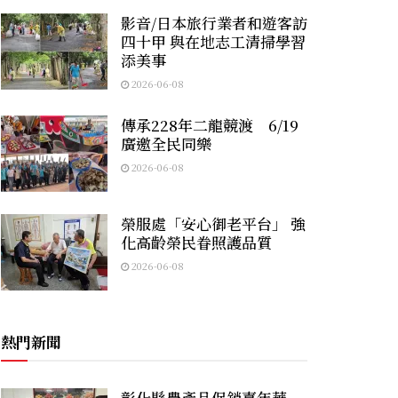
影音/日本旅行業者和遊客訪
四十甲 與在地志工清掃學習
添美事
2026-06-08
傳承228年二龍競渡 6/19
廣邀全民同樂
2026-06-08
榮服處「安心御老平台」 強
化高齡榮民眷照護品質
2026-06-08
熱門新聞
彰化縣農產品促銷嘉年華