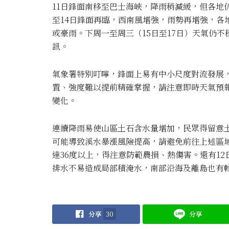
11日鋒面南移至巴士海峽，降雨稍減緩，但各地
至14日鋒面再臨，西南風增強，雨勢再增強，各
或豪雨。下周一至周三（15日至17日）天氣仍
訊。
氣象署特別叮嚀，鋒面上易有中小尺度對流發展
置、強度難以提前精確掌握，請注意即時天氣預報
變化。
連續降雨易使山區土石含水量增加，民眾得留意
可能導致溪水暴漲風險提高，請避免前往上述區
達36度以上，得注意防範農損、熱傷害。還有1
排水不易造成局部積淹水，南部沿海及離島也有
分享
30
分享