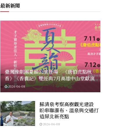
最新新聞
臺灣豫劇團夏韻公演登場 《唐伯虎點秋
香》《香囊記》雙經典7月高雄中山堂獻演
2026-06-08
蘇清泉考察高樹觀光建設
盼串聯瀑布、溫泉與交通打
造屏北新亮點
2026-06-08