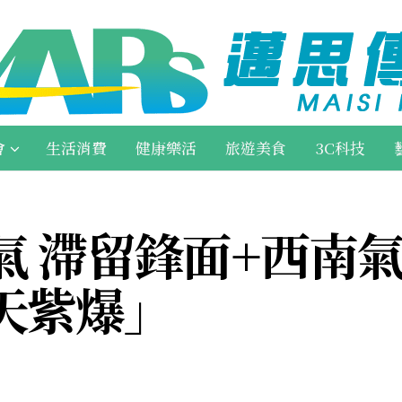
會
生活消費
健康樂活
旅遊美食
3C科技
 滯留鋒面+西南氣
天紫爆」