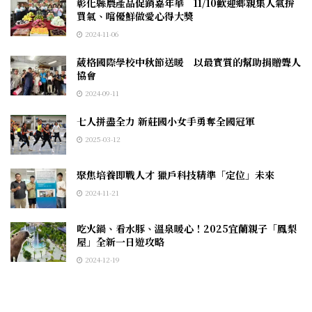
彰化縣農產品促銷嘉年華 11/10歡迎鄉親集人氣拚
買氣、嚐優鮮做愛心得大獎
2024-11-06
葳格國際學校中秋節送暖 以最實質的幫助捐贈聾人
協會
2024-09-11
七人拼盡全力 新莊國小女手勇奪全國冠軍
2025-03-12
聚焦培養即戰人才 獵戶科技精準「定位」未來
2024-11-21
吃火鍋、看水豚、溫泉暖心！2025宜蘭親子「鳳梨
屋」全新一日遊攻略
2024-12-19