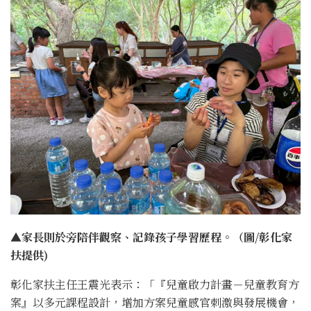
▲家長則於旁陪伴觀察、記錄孩子學習歷程。（圖/彰化家
扶提供)
彰化家扶主任王震光表示：「『兒童啟力計畫－兒童教育方
案』以多元課程設計，增加方案兒童感官刺激與發展機會，