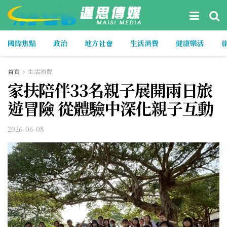
國際焦點
政治
地方社會
生活消費
健康樂活
首頁
生活消費
家扶陪伴33名親子展開兩日旅
遊冒險 從體驗中深化親子互動
2026-06-08