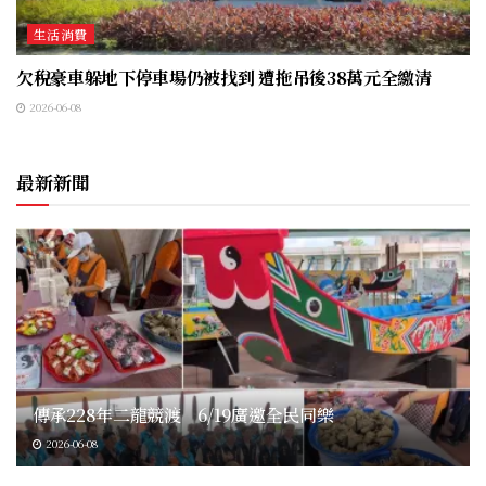
生活消費
欠稅豪車躲地下停車場仍被找到 遭拖吊後38萬元全繳清
2026-06-08
最新新聞
傳承228年二龍競渡 6/19廣邀全民同樂
2026-06-08