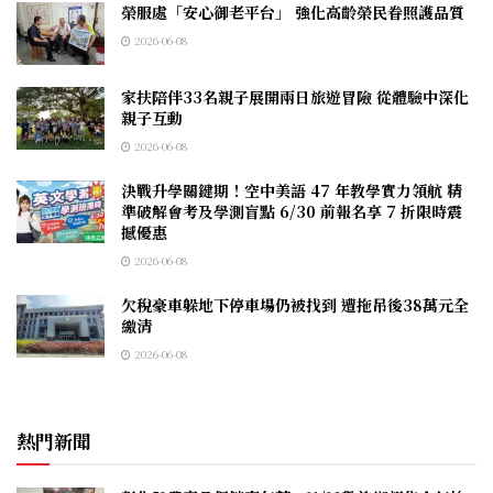
榮服處「安心御老平台」 強化高齡榮民眷照護品質
2026-06-08
家扶陪伴33名親子展開兩日旅遊冒險 從體驗中深化
親子互動
2026-06-08
決戰升學關鍵期！空中美語 47 年教學實力領航 精
準破解會考及學測盲點 6/30 前報名享 7 折限時震
撼優惠
2026-06-08
欠稅豪車躲地下停車場仍被找到 遭拖吊後38萬元全
繳清
2026-06-08
熱門新聞