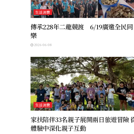
生活消費
傳承228年二龍競渡 6/19廣邀全民同
樂
2026-06-08
生活消費
家扶陪伴33名親子展開兩日旅遊冒險 
體驗中深化親子互動