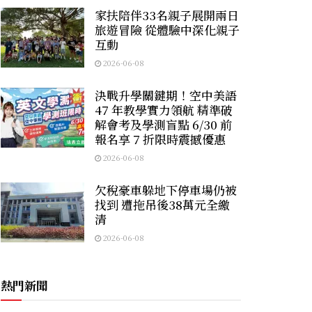
家扶陪伴33名親子展開兩日
旅遊冒險 從體驗中深化親子
互動
2026-06-08
決戰升學關鍵期！空中美語
47 年教學實力領航 精準破
解會考及學測盲點 6/30 前
報名享 7 折限時震撼優惠
2026-06-08
欠稅豪車躲地下停車場仍被
找到 遭拖吊後38萬元全繳
清
2026-06-08
熱門新聞