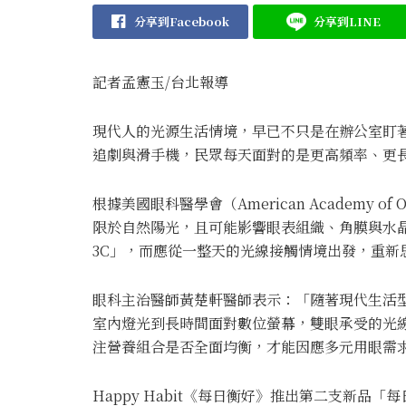
分享到Facebook
分享到LINE
記者孟憲玉
/台北
報導
現代人的光源生活情境，早已不只是在辦公室盯
追劇與滑手機，民眾每天面對的是更高頻率、更
根據美國眼科醫學會（American Academy of
限於自然陽光，且可能影響眼表組織、角膜與水
3C」，而應從一整天的光線接觸情境出發，重新
眼科主治醫師黃楚軒醫師表示：「隨著現代生活
室內燈光到長時間面對數位螢幕，雙眼承受的光
注營養組合是否全面均衡，才能因應多元用眼需
Happy Habit《每日衡好》推出第二支新品「