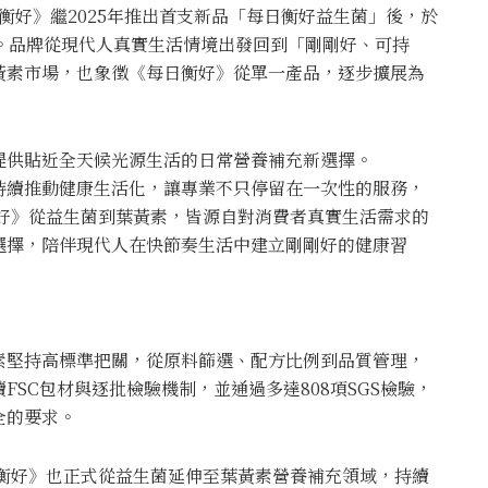
《每日衡好》繼2025年推出首支新品「每日衡好益生菌」後，於
。品牌從現代人真實生活情境出發回到「剛剛好、可持
黃素市場，也象徵《每日衡好》從單一產品，逐步擴展為
提供貼近全天候光源生活的日常營養補充新選擇。
持續推動健康生活化，讓專業不只停留在一次性的服務，
每日衡好》從益生菌到葉黃素，皆源自對消費者真實生活需求的
選擇，陪伴現代人在快節奏生活中建立剛剛好的健康習
素堅持高標準把關，從原料篩選、配方比例到品質管理，
SC包材與逐批檢驗機制，並通過多達808項SGS檢驗，
全的要求。
《每日衡好》也正式從益生菌延伸至葉黃素營養補充領域，持續