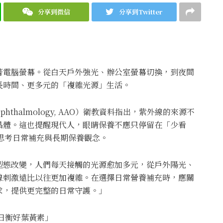
分享到微信
分享到Twitter
著電腦螢幕。從白天戶外強光、辦公室螢幕切換，到夜間
長時間、更多元的「複雜光源」生活。
 Ophthalmology, AAO）衛教資料指出，紫外線的來源不
晶體。這也提醒現代人，眼睛保養不應只停留在「少看
思考日常補充與長期保養觀念。
型態改變，人們每天接觸的光源愈加多元，從戶外陽光、
線刺激遠比以往更加複雜。在選擇日常營養補充時，應關
求，提供更完整的日常守護。」
每日衡好葉黃素」