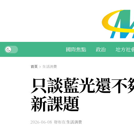
國際焦點
政治
地方社
首頁
生活消費
只談藍光還不
新課題
2026-06-08
發布在
生活消費