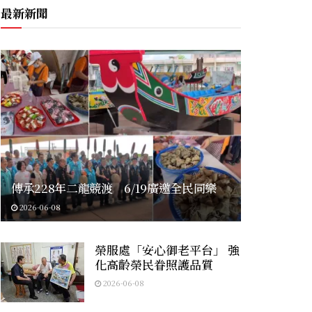
最新新聞
傳承228年二龍競渡 6/19廣邀全民同樂
2026-06-08
榮服處「安心御老平台」 強
化高齡榮民眷照護品質
2026-06-08