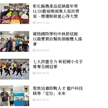
彰化縣農產品促銷嘉年華
11/10歡迎鄉親集人氣拚買
氣、嚐優鮮做愛心得大獎
2024-11-06
葳格國際學校中秋節送暖
以最實質的幫助捐贈聾人協
會
2024-09-11
七人拼盡全力 新莊國小女手
勇奪全國冠軍
2025-03-12
聚焦培養即戰人才 獵戶科技
精準「定位」未來
2024-11-21