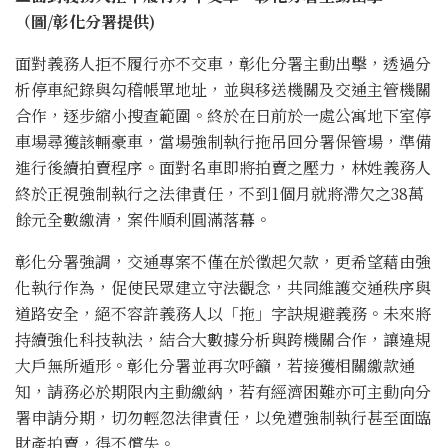
（圖/彰化分署提供)
面對義務人拒不履行亦不交車，彰化分署主動出擊，透過分
析停車紀錄與勾稽帳單地址，並與移送機關及交通主管機關
合作，逐步縮小搜查範圍。終於在日前於一處公寓地下室停
車場尋獲該輛豪車，當場強制執行拖吊回分署保管場，準備
進行後續拍賣程序。面對名車即將拍賣之壓力，林姓義務人
終於正視強制執行之法律責任，不到1個月就將滯欠之38萬
餘元全數繳清，案件順利圓滿落幕。
彰化分署強調，交通專案不僅在於徵起欠款，更希望藉由強
化執行作為，促使民眾建立守法觀念，共同維護交通秩序與
道路安全，絕不容許義務人以「拖」字訣規避義務。未來將
持續強化科技執法，結合大數據分析與跨機關合作，讓違規
大戶無所遁形。彰化分署並再次呼籲，若接獲相關繳款通
知，請務必於期限內主動繳納，若有經濟困難亦可主動向分
署申請分期，切勿輕忽法律責任，以免遭強制執行甚至面臨
財產拍賣，得不償失。