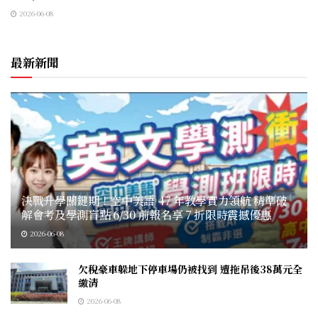
2026-06-08
最新新聞
決戰升學關鍵期！空中美語 47 年教學實力領航 精準破
解會考及學測盲點 6/30 前報名享 7 折限時震撼優惠
2026-06-08
欠稅豪車躲地下停車場仍被找到 遭拖吊後38萬元全
繳清
2026-06-08