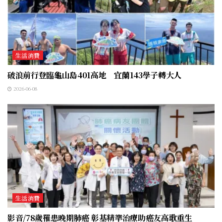
生活消費
破浪前行登臨龜山島401高地 宜蘭143學子轉大人
2026-06-08
生活消費
影音/78歲罹患晚期肺癌 彰基精準治療助癌友高歌重生