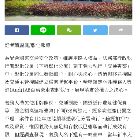
記者蕭麗鳳/彰化報導
為配合國家交通安全政策，維護用路人權益，法務部行政執
行署彰化分署（下稱彰化分署）刻正強力執行「交通專案」
中，彰化分署同仁發揮細心、耐心與決心，透過與移送機關
及交通主管機關建立橫向聯繫平台，精準鎖定林姓義務人奧
迪(Audi)A8百萬豪車查封執行，展現落實公權力之決心。
義務人滯欠使用牌照稅、交通罰鍰、國道通行費及健保費
等，總金額高達新臺幣(下同)38萬餘元，經多次催繳仍置之
不理，案件自112年底陸續移送彰化分署執行。雖經扣押存
款及薪資，惟因義務人無足夠存款或已離職而執行成效有
限，但經調查發現，義務人名下還有一輛豪車，當年新車入