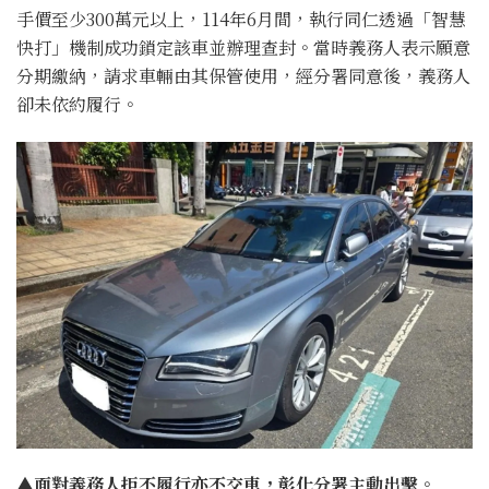
手價至少300萬元以上，114年6月間，執行同仁透過「智慧
快打」機制成功鎖定該車並辦理查封。當時義務人表示願意
分期繳納，請求車輛由其保管使用，經分署同意後，義務人
卻未依約履行。
▲面對義務人拒不履行亦不交車，彰化分署主動出擊。