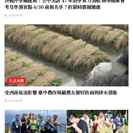
決戰升學關鍵期！空中美語 47 年教學實力領航 精準破解會
考及學測盲點 6/30 前報名享 7 折限時震撼優惠
2026-06-08
生活消費
受西南氣流影響 臺中農改場籲農友做好防雨與排水措施
2026-06-08