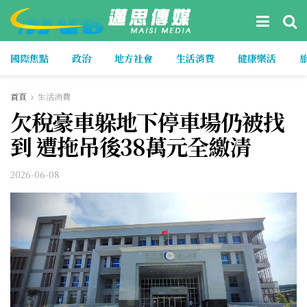
國際焦點
政治
地方社會
生活消費
健康樂活
首頁
生活消費
欠稅豪車躲地下停車場仍被找
到 遭拖吊後38萬元全繳清
2026-06-08