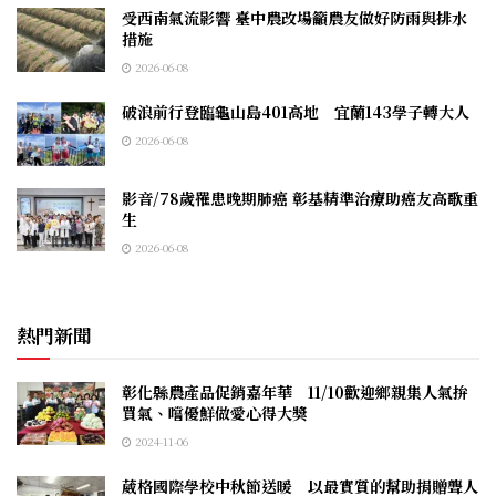
受西南氣流影響 臺中農改場籲農友做好防雨與排水
措施
2026-06-08
破浪前行登臨龜山島401高地 宜蘭143學子轉大人
2026-06-08
影音/78歲罹患晚期肺癌 彰基精準治療助癌友高歌重
生
2026-06-08
熱門新聞
彰化縣農產品促銷嘉年華 11/10歡迎鄉親集人氣拚
買氣、嚐優鮮做愛心得大獎
2024-11-06
葳格國際學校中秋節送暖 以最實質的幫助捐贈聾人