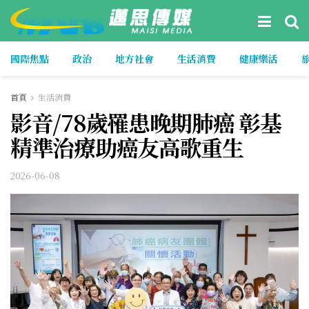
國際焦點
政治
地方社會
生活消費
健康樂活
首頁
生活消費
影音/78歲罹患晚期肺癌 彰基
精準治療助癌友高歌重生
2026-06-08