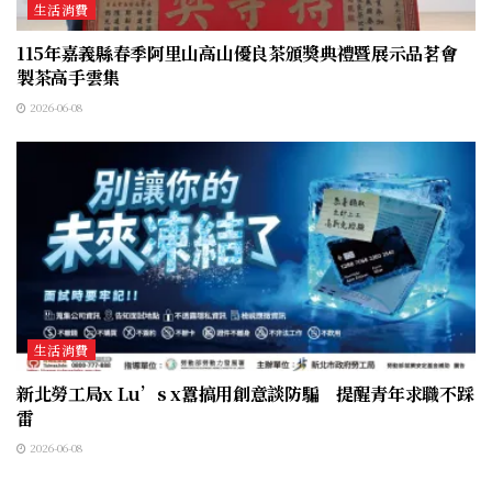
生活消費
115年嘉義縣春季阿里山高山優良茶頒獎典禮暨展示品茗會
製茶高手雲集
2026-06-08
生活消費
新北勞工局x Lu’s x囂搞用創意談防騙 提醒青年求職不踩
雷
2026-06-08