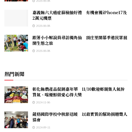
2026-06-08
嘉義縣六大癌症篩檢抽好禮 有機會獲iPhone17及
2萬元機票
2026-06-08
跟著小小解說員尋訪獨角仙 頂庄里開幕季邀民眾展
開生態之旅
2026-06-08
熱門新聞
彰化縣農產品促銷嘉年華 11/10歡迎鄉親集人氣拚
買氣、嚐優鮮做愛心得大獎
2024-11-06
葳格國際學校中秋節送暖 以最實質的幫助捐贈聾人
協會
2024-09-11