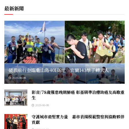
最新新聞
破浪前行登臨龜山島401高地 宜蘭143學子轉大人
2026-06-08
影音/78歲罹患晚期肺癌 彰基精準治療助癌友高歌重
生
2026-06-08
守護城市最堅實力量 嘉市表揚模範警察與協勤夥伴
貢獻