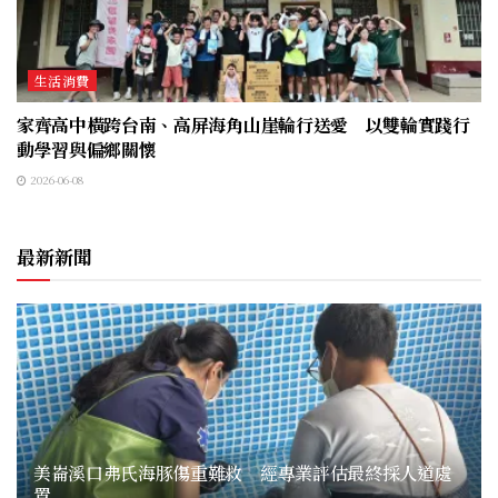
生活消費
家齊高中橫跨台南、高屏海角山崖輪行送愛 以雙輪實踐行
動學習與偏鄉關懷
2026-06-08
最新新聞
美崙溪口弗氏海豚傷重難救 經專業評估最終採人道處
置