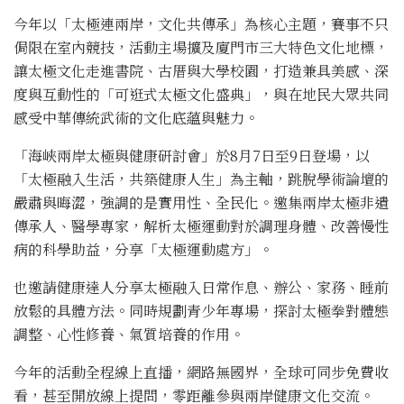
今年以「太極連兩岸，文化共傳承」為核心主題，賽事不只
侷限在室內競技，活動主場擴及廈門市三大特色文化地標，
讓太極文化走進書院、古厝與大學校園，打造兼具美感、深
度與互動性的「可逛式太極文化盛典」，與在地民大眾共同
感受中華傳統武術的文化底蘊與魅力。
「海峽兩岸太極與健康研討會」於8月7日至9日登場，以
「太極融入生活，共築健康人生」為主軸，跳脫學術論壇的
嚴肅與晦澀，強調的是實用性、全民化。邀集兩岸太極非遺
傳承人、醫學專家，解析太極運動對於調理身體、改善慢性
病的科學助益，分享「太極運動處方」。
也邀請健康達人分享太極融入日常作息、辦公、家務、睡前
放鬆的具體方法。同時規劃青少年專場，探討太極拳對體態
調整、心性修養、氣質培養的作用。
今年的活動全程線上直播，網路無國界，全球可同步免費收
看，甚至開放線上提問，零距離參與兩岸健康文化交流。