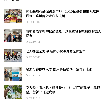
彰化縣農產品促銷嘉年華 11/10歡迎鄉親集人氣拚
買氣、嚐優鮮做愛心得大獎
2024-11-06
葳格國際學校中秋節送暖 以最實質的幫助捐贈聾人
協會
2024-09-11
七人拼盡全力 新莊國小女手勇奪全國冠軍
2025-03-12
聚焦培養即戰人才 獵戶科技精準「定位」未來
2024-11-21
吃火鍋、看水豚、溫泉暖心！2025宜蘭親子「鳳梨
屋」全新一日遊攻略
2024-12-19