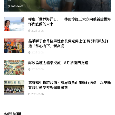
2026-06-08
呼應「世界海洋日」 林國漳提三大方向重新建構海
洋與宜蘭的未來
2026-06-08
晶華獅子會首位男性會長吳光偉上任 將引領獅友打
造「掌心向下」新高度
2026-06-08
海峽論壇太極拳交流 8月初廈門亮翅
2026-06-08
家齊高中橫跨台南、高屏海角山崖輪行送愛 以雙輪
實踐行動學習與偏鄉關懷
2026-06-08
熱門新聞