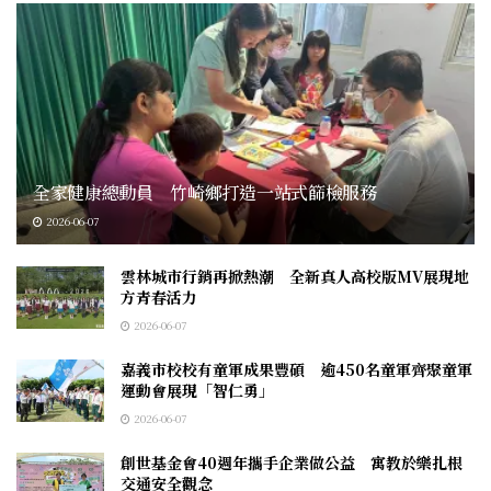
全家健康總動員 竹崎鄉打造一站式篩檢服務
2026-06-07
雲林城市行銷再掀熱潮 全新真人高校版MV展現地
方青春活力
2026-06-07
嘉義市校校有童軍成果豐碩 逾450名童軍齊聚童軍
運動會展現「智仁勇」
2026-06-07
創世基金會40週年攜手企業做公益 寓教於樂扎根
交通安全觀念