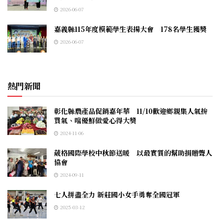
2026-06-07
嘉義縣115年度模範學生表揚大會 178名學生獲獎
2026-06-07
熱門新聞
彰化縣農產品促銷嘉年華 11/10歡迎鄉親集人氣拚
買氣、嚐優鮮做愛心得大獎
2024-11-06
葳格國際學校中秋節送暖 以最實質的幫助捐贈聾人
協會
2024-09-11
七人拼盡全力 新莊國小女手勇奪全國冠軍
2025-03-12