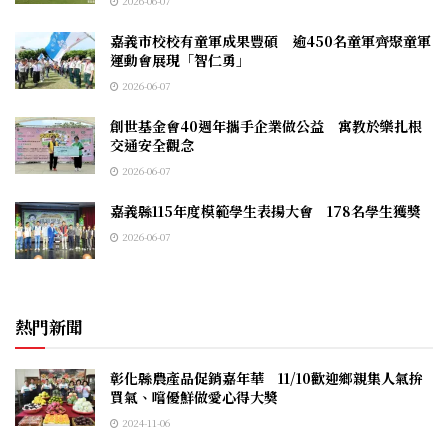
2026-06-07
嘉義市校校有童軍成果豐碩 逾450名童軍齊聚童軍
運動會展現「智仁勇」
2026-06-07
創世基金會40週年攜手企業做公益 寓教於樂扎根
交通安全觀念
2026-06-07
嘉義縣115年度模範學生表揚大會 178名學生獲獎
2026-06-07
熱門新聞
彰化縣農產品促銷嘉年華 11/10歡迎鄉親集人氣拚
買氣、嚐優鮮做愛心得大獎
2024-11-06