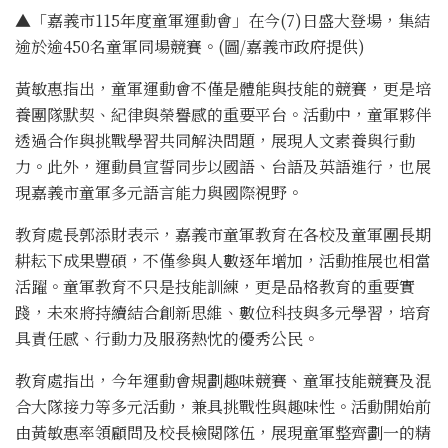
▲「嘉義市115年度童軍運動會」在今(7)日盛大登場，集結
逾於逾450名童軍同場競賽。(圖/嘉義市政府提供)
黃敏惠指出，童軍運動會不僅是體能與技能的競賽，更是培
養團隊默契、紀律與榮譽感的重要平台。活動中，童軍夥伴
透過合作與挑戰學習共同解決問題，展現人文素養與行動
力。此外，運動員宣誓同步以國語、台語及英語進行，也展
現嘉義市童軍多元語言能力與國際視野。
教育處長郭添財表示，嘉義市童軍教育在各校及童軍團長期
耕耘下成果豐碩，不僅參與人數逐年增加，活動推展也相當
活躍。童軍教育不只是技能訓練，更是品格教育的重要實
踐，未來將持續結合創新思維、數位科技與多元學習，培育
具責任感、行動力及服務熱忱的優秀公民。
教育處指出，今年運動會規劃趣味競賽、童軍技能競賽及混
合大隊接力等多元活動，兼具挑戰性與趣味性。活動開始前
由黃敏惠率領顧問及校長檢閱隊伍，展現童軍整齊劃一的精