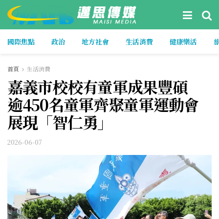
國際焦點
政治
地方社會
生活消費
健康樂活
首頁
生活消費
嘉義市校校有童軍成果豐碩
逾450名童軍齊聚童軍運動會
展現「智仁勇」
2026-06-07