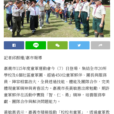
記者邱猷權/嘉市報導
嘉義市115年度童軍運動會今（7）日登場，集結全市20所
學校及6個社區童軍團、超過450位童軍夥伴、團長與服務
員，陣容相當浩大，全員透過技能、體能及團隊合作，完美
體現童軍精神與青春活力。嘉義市長黃敏惠出席勉勵，期許
童軍夥伴在活動中實踐「智、仁、勇」精神，培養服務奉
獻、團隊合作與解決問題能力。
黃敏惠表示，嘉義市積極推動「校校有童軍」，透過童軍教