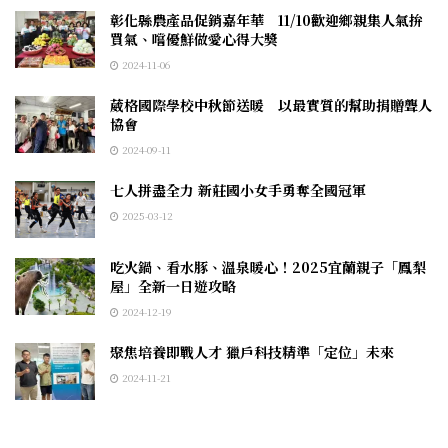
彰化縣農產品促銷嘉年華 11/10歡迎鄉親集人氣拚
買氣、嚐優鮮做愛心得大獎
2024-11-06
葳格國際學校中秋節送暖 以最實質的幫助捐贈聾人
協會
2024-09-11
七人拼盡全力 新莊國小女手勇奪全國冠軍
2025-03-12
吃火鍋、看水豚、溫泉暖心！2025宜蘭親子「鳳梨
屋」全新一日遊攻略
2024-12-19
聚焦培養即戰人才 獵戶科技精準「定位」未來
2024-11-21