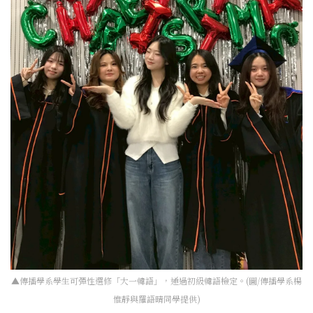
▲傳播學系學生可彈性選修「大一韓語」，通過初級韓語檢定。(圖/傳播學系楊
惟靜與羅語晴同學提供)