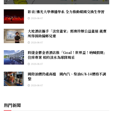
影音/佛光大學傳播學系 全力推動韓國交換生學習
2026-06-07
大地酒店攜手「法官畫家」郭豫珍辦公益畫展 義賣
所得捐助偏鄉兒童
2026-06-07
將捷金鬱金香酒店推「Goal！世界盃！吶喊假期」
住房專案 相約淡水為球隊喝采
2026-06-07
國際油價仍處高檔 國內汽、柴油6/8-14價格不調
整
2026-06-07
熱門新聞