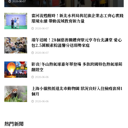
2026-06-07
當河流甦醒時！新北水利局與花旗企業志工齊心實踐
環境永續 帶動流域教育新力量
2026-06-07
端午送暖！28個慈善團體齊聚元亨寺台北講堂 愛心
包2.5萬顆素粽溫馨分送弱勢家庭
2026-06-07
影音/冬山熱氣球嘉年華登場 多款跨國特色熱氣球萌
翻陸空
2026-06-06
上海小貓熊抵達北市動物園 狀況良好入住檢疫套房1
個月
2026-06-06
熱門新聞