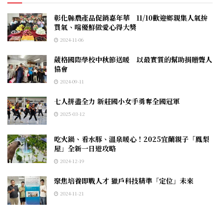
彰化縣農產品促銷嘉年華 11/10歡迎鄉親集人氣拚
買氣、嚐優鮮做愛心得大獎
2024-11-06
葳格國際學校中秋節送暖 以最實質的幫助捐贈聾人
協會
2024-09-11
七人拼盡全力 新莊國小女手勇奪全國冠軍
2025-03-12
吃火鍋、看水豚、溫泉暖心！2025宜蘭親子「鳳梨
屋」全新一日遊攻略
2024-12-19
聚焦培養即戰人才 獵戶科技精準「定位」未來
2024-11-21