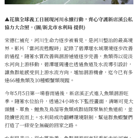
▲花旗全球義工日展現河川永續行動，齊心守護新店溪公私
協力大合照。(圖/新北市水利局 提供)
宋德仁補充，河川生命力逐步被看見，是河川整治的最高境
界。影片「當河流甦醒時」記錄了碧潭堰水域環境逐步改善
的過程，隨著水質改善與洄游通道逐步完善，魚類得以從淡
水河向上游移動，碧潭堰周邊也透過魚道及水流導引設計，
讓魚群能感受到上游水流方向，增加洄游機會，迄今已有多
達66種魚類及10種蝦蟹類現蹤。
今年5月5日第一場春雨過後，新店溪正式進入魚類洄游旺
季。隨著水位抬升，透過24小時水下監控畫面，清晰可見大
頭鰱、草魚、鯉魚及烏溜等魚類成群結隊聚集於魚道前，並
陸續逆流而上。水利局成功翻轉環境限制，幫這群魚蝦蟹們
打造了一條安全無礙的回家之路。