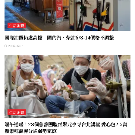
生活消費
國際油價仍處高檔 國內汽、柴油6/8-14價格不調整
2026-06-07
生活消費
端午送暖！28個慈善團體齊聚元亨寺台北講堂 愛心包2.5萬
顆素粽溫馨分送弱勢家庭