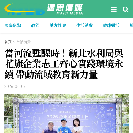
國際焦點
政治
地方社會
生活消費
健康樂活
首頁
生活消費
當河流甦醒時！新北水利局與
花旗企業志工齊心實踐環境永
續 帶動流域教育新力量
2026-06-07