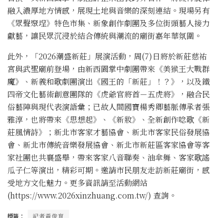
融入濃厚地方情感，展現土地與音樂的深刻連結。現場另有
《眾聲聚埕》特色市集、新象創作劇團及多位街頭藝人接力
獻藝，讓民眾沉浸於結合傳統與潮流的廟街嘉年華氛圍。
此外，「2026潮盛新莊」展演活動，周(7)日將於新莊慈祐
宮與武聖廟前登場，由新西園掌中劇團帶來《美猴王大戰群
魔》、新義和歌劇團演出《國王的「新莊」！？》，以及鐵
四帝文化藝術創意團隊的《虎爺官將首－五虎將》，融合民
俗藝陣與現代表演語彙；已故人間國寶楊秀卿藝脈傳承者張
雅淳，也將帶來《思想起》、《新妝》、全新創作唸歌《新
莊風情詩》；新北市客家才藝協會、新北市客家民俗發展協
會、新北市傳統音樂發展協會、新北市新莊區客家協會等客
家社團也共襄盛舉，帶來客家八音聯奏、油傘舞、客家歌謠
瓜子仁等演出，精彩可期。邀請市民朋友走訪新莊廟街，感
受地方文化魅力。更多資訊請至活動網站
(https://www.2026xinzhuang.com.tw/) 查詢。
標籤：
記者黃俊育