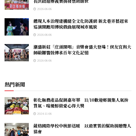
長洪啟超辦義賣捐發票助創世
2026-06-06
體現人本治理建構健全文化防護網 新北巷弄藝起來
巡演開跑用傳統戲曲展現城市風貌
2026-06-06
潮盛新莊「庄頭開唱」音樂會盛大登場！侯友宜與大
師敲鑼響鼓傳承百年文化記憶
2026-06-06
熱門新聞
彰化縣農產品促銷嘉年華 11/10歡迎鄉親集人氣拚
買氣、嚐優鮮做愛心得大獎
2024-11-06
葳格國際學校中秋節送暖 以最實質的幫助捐贈聾人
協會