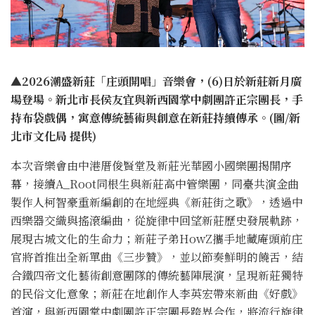
▲2026潮盛新莊「庄頭開唱」音樂會，(6)日於新莊新月廣
場登場。新北市長侯友宜與新西園掌中劇團許正宗團長，手
持布袋戲偶，寓意傳統藝術與創意在新莊持續傳承。(圖/新
北市文化局 提供)
本次音樂會由中港厝俊賢堂及新莊光華國小國樂團揭開序
幕，接續A_Root同根生與新莊高中管樂團，同臺共演金曲
製作人柯智豪重新編創的在地經典《新莊街之歌》，透過中
西樂器交織與搖滾編曲，從旋律中回望新莊歷史發展軌跡，
展現古城文化的生命力；新莊子弟HowZ攜手地藏庵頭前庄
官將首推出全新單曲《三步贊》，並以節奏鮮明的饒舌，結
合鐵四帝文化藝術創意團隊的傳統藝陣展演，呈現新莊獨特
的民俗文化意象；新莊在地創作人李英宏帶來新曲《好戲》
首演，與新西園掌中劇團許正宗團長跨界合作，將流行旋律