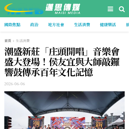
國際焦點
政治
地方社會
生活消費
健康樂活
首頁
生活消費
潮盛新莊「庄頭開唱」音樂會
盛大登場！侯友宜與大師敲鑼
響鼓傳承百年文化記憶
2026-06-06