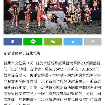
記者黃俊育 / 新北報導
新北市文化局（6）日於新莊新月廣場盛大舉辦2026潮盛新
莊「庄頭開唱」音樂會，邀請HowZ、李英宏、A_Root同
根生等音樂人，攜手官將首、掌中戲、國樂團與管樂團等在
地藝文團隊跨界共演，以全新創作與經典改編曲目，重新詮
釋新莊百年文化記憶。活動特別邀請新西園掌中劇團許正宗
團長與侯友宜市長，一同手持布袋戲偶敲響鑼鼓，象徵「潮
盛新莊」熱鬧開演，也寓意傳統藝術與當代創意在新莊持續