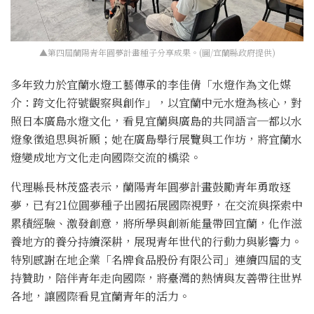
▲第四屆蘭陽青年圓夢計畫種子分享成果。(圖/宜蘭縣政府提供)
多年致力於宜蘭水燈工藝傳承的李佳倩「水燈作為文化媒
介：跨文化符號觀察與創作」，以宜蘭中元水燈為核心，對
照日本廣島水燈文化，看見宜蘭與廣島的共同語言─都以水
燈象徵追思與祈願；她在廣島舉行展覽與工作坊，將宜蘭水
燈變成地方文化走向國際交流的橋梁。
代理縣長林茂盛表示，蘭陽青年圓夢計畫鼓勵青年勇敢逐
夢，已有21位圓夢種子出國拓展國際視野，在交流與探索中
累積經驗、激發創意，將所學與創新能量帶回宜蘭，化作滋
養地方的養分持續深耕，展現青年世代的行動力與影響力。
特別感謝在地企業「名牌食品股份有限公司」連續四屆的支
持贊助，陪伴青年走向國際，將臺灣的熱情與友善帶往世界
各地，讓國際看見宜蘭青年的活力。