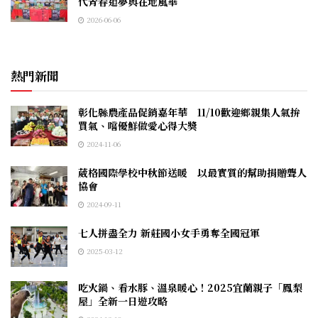
代青春追夢與在地風華
2026-06-06
熱門新聞
彰化縣農產品促銷嘉年華 11/10歡迎鄉親集人氣拚
買氣、嚐優鮮做愛心得大獎
2024-11-06
葳格國際學校中秋節送暖 以最實質的幫助捐贈聾人
協會
2024-09-11
七人拼盡全力 新莊國小女手勇奪全國冠軍
2025-03-12
吃火鍋、看水豚、溫泉暖心！2025宜蘭親子「鳳梨
屋」全新一日遊攻略