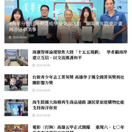
4青年分赴日菲美完成學習交流之旅 蘭陽青年圓夢計畫
再添逐夢美事
2026-06-06
海潮智庫論壇聚焦大陸「十五五規劃」 學者籲兩岸
建立互信、以交流維護和平
2026-06-06
台新青少年志工菁英獎 高雄學子獲全國菁英獎與社
團影響力獎
2026-06-06
海生館擴大海廢再生商品通路 讓民眾旅遊購物也能
支持海洋保育
2026-06-06
電影《打狗》高雄五甲正式開鏡 重現六、七○年