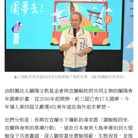
▲代理縣長林茂盛致詞肯定圓夢種子勇敢逐夢。(圖/宜蘭縣政府提供)
由財團法人蘭陽文教基金會與宜蘭縣政府共同主辦的蘭陽青
年圓夢計畫，從2016年起開辦，前三屆已有17人圓夢，今
年邁入第四屆又嚴選4位青年遠赴海外追求夢想。
他們分別是：長期在宜蘭水下攝影的湯家郡「讓鯨豚回來-
宜蘭與奄美的黑潮行動」，遠赴日本奄美大島幸運拍到大翅
鯨母子共遊畫面，深入觀察當地賞鯨規範、生態保育，並推