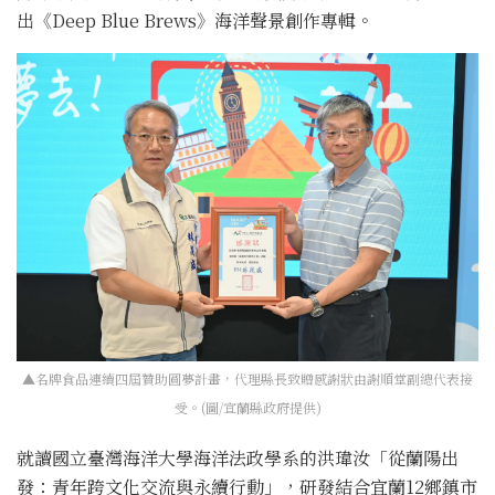
出《Deep Blue Brews》海洋聲景創作專輯。
▲名牌食品連續四屆贊助圓夢計畫，代理縣長致贈感謝狀由謝順堂副總代表接
受。(圖/宜蘭縣政府提供)
就讀國立臺灣海洋大學海洋法政學系的洪瑋汝「從蘭陽出
發：青年跨文化交流與永續行動」，研發結合宜蘭12鄉鎮市