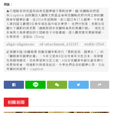
標籤：
▲代理縣長林茂盛致詞肯定圓夢種子勇敢逐夢。圖/宜蘭縣政府提
供/caption 由財團法人蘭陽文教基金會與宜蘭縣政府共同主辦的蘭
陽青年圓夢計畫，從2016年起開辦，前三屆已有17人圓夢，今年邁
入第四屆又嚴選4位青年遠赴海外追求夢想。 他們分別是：長期在宜
蘭水下攝影的湯家郡「讓鯨豚回來宜蘭與奄美的黑潮行動」，遠赴日
本奄美大島幸運拍到大翅鯨母子共遊畫面，深入觀察當地賞鯨規範、
生態保育，並推出《Deep
align=alignnone
id=attachment_632247
width=2560
記者陳木隆/宜蘭報導 鼓勵宜蘭年輕世代「勇敢起飛．圓夢去！」的
「蘭陽青年圓夢計畫」，今年又促成4位在地青年分赴日本、菲律賓
及美國等國家，完成學習與交流之旅，6日在宜蘭青年創生基地舉行
成果發表會，透過影片與現身說法，分享他們各自的圓夢心得，交出
亮麗的成績單。 caption
相關新聞