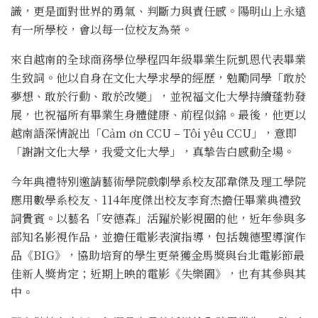
識，更是面對世界的勇氣、判斷力與責任感。陽明山上永遠
有一所學校，會以每一位校友為榮。
來自越南的全球商務學位學程四年級畢業生阮凱恩代表畢業
生致詞。他以自身在文化大學求學的經歷，勉勵同學「敢於
夢想、敢於行動、敢於改變」，並祝福文化大學持續蓬勃發
展，也祝福所有畢業生身體健康、前程似錦。最後，他更以
越南語深情說出「Cảm ơn CCU – Tôi yêu CCU」，意即
「謝謝文化大學，我愛文化大學」，真摯告白感動全場。
今年典禮特別邀請藝術學院戲劇學系校友邵韋傑及理工學院
應用數學系校友、114年度傑出校友李育杰擔任畢業典禮致
詞貴賓。以藝名「安德森」活躍於影視圈的他，近年參與多
部知名影視作品，並擔任電影表演指導，包括魏德聖導演作
品《BIG》，協助培育的學生更榮獲金馬獎與台北電影節最
佳新人獎肯定；近期上映的電影《失樂園》，也有其參與其
中。