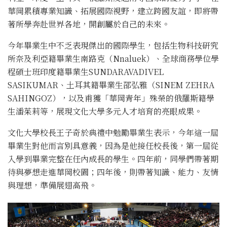
華岡累積專業知識、拓展國際視野，建立跨國友誼，即將帶
著所學奔赴世界各地，開創屬於自己的未來。
今年畢業生中不乏表現傑出的國際學生，包括生物科技研究
所奈及利亞籍畢業生南路克（Nnaluek）、全球商務學位學
程碩士班印度籍畢業生SUNDARAVADIVEL
SASIKUMAR、土耳其籍畢業生邵弘雅（SINEM ZEHRA
SAHINGOZ），以及甫獲「華岡青年」殊榮的俄羅斯籍學
生潘茱莉等，展現文化大學多元人才培育的亮眼成果。
文化大學校長王子奇於典禮中勉勵畢業生表示，今年這一屆
畢業生對他而言別具意義，因為是他接任校長後，第一屆從
入學到畢業完整在任內成長的學生。四年前，同學們帶著期
待與夢想走進華岡校園；四年後，則帶著知識、能力、友情
與理想，準備展翅高飛。