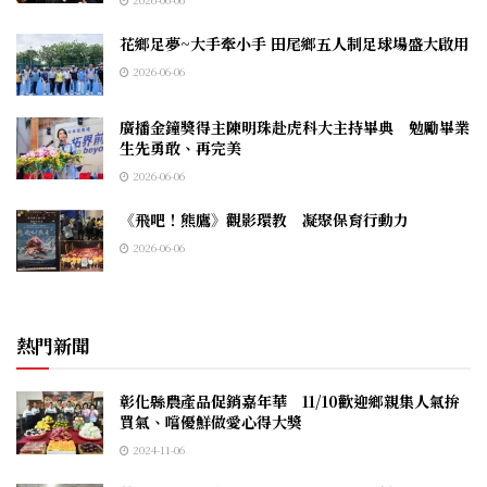
花鄉足夢~大手牽小手 田尾鄉五人制足球場盛大啟用
2026-06-06
廣播金鐘獎得主陳明珠赴虎科大主持畢典 勉勵畢業
生先勇敢、再完美
2026-06-06
《飛吧！熊鷹》觀影環教 凝聚保育行動力
2026-06-06
熱門新聞
彰化縣農產品促銷嘉年華 11/10歡迎鄉親集人氣拚
買氣、嚐優鮮做愛心得大獎
2024-11-06