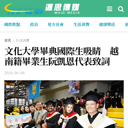
國際焦點
政治
地方社會
生活消費
健康樂活
首頁
生活消費
文化大學畢典國際生吸睛 越
南籍畢業生阮凱恩代表致詞
2026-06-06