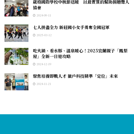
葳格國際學校中秋節送暖 以最實質的幫助捐贈聾人
協會
2024-09-11
七人拼盡全力 新莊國小女手勇奪全國冠軍
2025-03-12
吃火鍋、看水豚、溫泉暖心！2025宜蘭親子「鳳梨
屋」全新一日遊攻略
2024-12-19
聚焦培養即戰人才 獵戶科技精準「定位」未來
2024-11-21