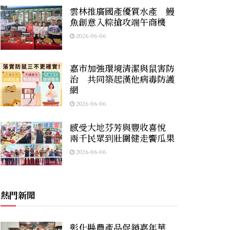
雲林推廣國產優質水產 鰻
魚創意入粽搶攻端午商機
2026-06-06
嘉市加強環境清潔與鼠害防
治 共同築起漢他病毒防護
網
2026-06-06
感受大地芬芳與豐收喜悅
兩千民眾到壯圍健走饗瓜果
2026-06-06
熱門新聞
彰化縣農產品促銷嘉年華