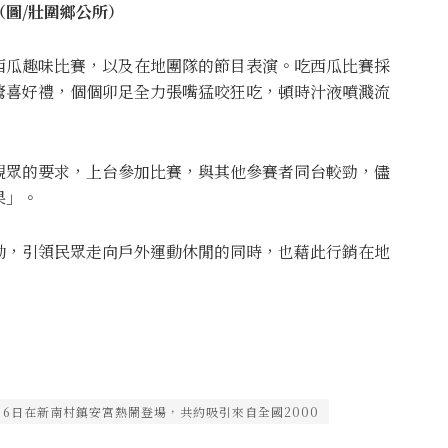
圖/壯圍鄉公所）
西瓜趣味比賽，以及在地團隊的節目表演。吃西瓜比賽採
驚喜好禮，個個卯足全力張嘴猛咬狂吃，頓時汁液噴濺流
觀眾的要求，上台參加比賽，與其他參賽者同台較勁，儘
果」。
動，引領民眾走向戶外運動休閒的同時，也藉此行銷在地
，6日在新南村鎮安宮熱鬧登場，共約吸引來自全國2000