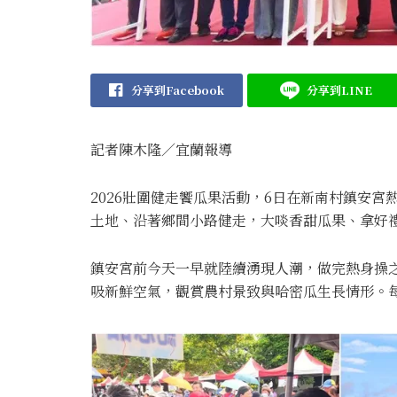
分享到Facebook
分享到LINE
記者陳木隆∕宜蘭報導
2026壯圍健走饗瓜果活動，6日在新南村鎮安宮熱
土地、沿著鄉間小路健走，大啖香甜瓜果、拿好
鎮安宮前今天一早就陸續湧現人潮，做完熱身操
吸新鮮空氣，觀賞農村景致與哈密瓜生長情形。每