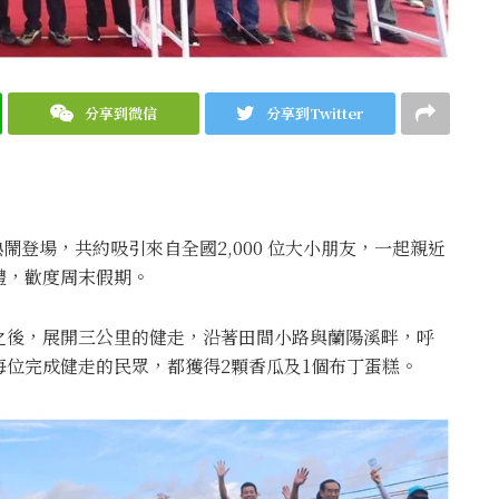
分享到微信
分享到Twitter
鬧登場，共約吸引來自全國2,000 位大小朋友，一起親近
禮，歡度周末假期。
之後，展開三公里的健走，沿著田間小路與蘭陽溪畔，呼
位完成健走的民眾，都獲得2顆香瓜及1個布丁蛋糕。