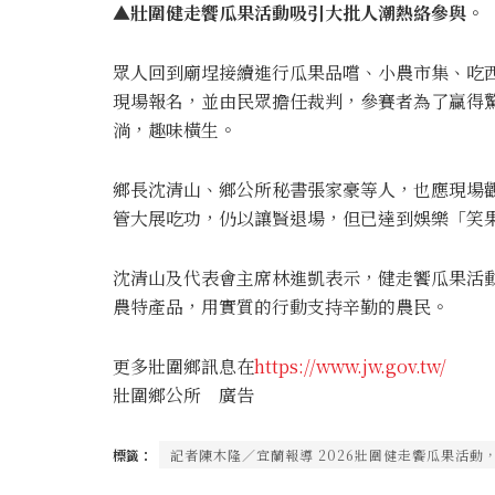
▲壯圍健走饗瓜果活動吸引大批人潮熱絡參與。（
眾人回到廟埕接續進行瓜果品嚐、小農市集、吃
現場報名，並由民眾擔任裁判，參賽者為了贏得
淌，趣味橫生。
鄉長沈清山、鄉公所秘書張家豪等人，也應現場
管大展吃功，仍以讓賢退場，但已達到娛樂「笑
沈清山及代表會主席林進凱表示，健走饗瓜果活
農特產品，用實質的行動支持辛勤的農民。
更多壯圍鄉訊息在
https://www.jw.gov.tw/
壯圍鄉公所 廣告
標籤：
記者陳木隆∕宜蘭報導 2026壯圍健走饗瓜果活動