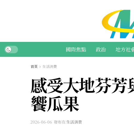
國際焦點
政治
地方社
首頁
生活消費
感受大地芬芳
饗瓜果
2026-06-06
發布在
生活消費