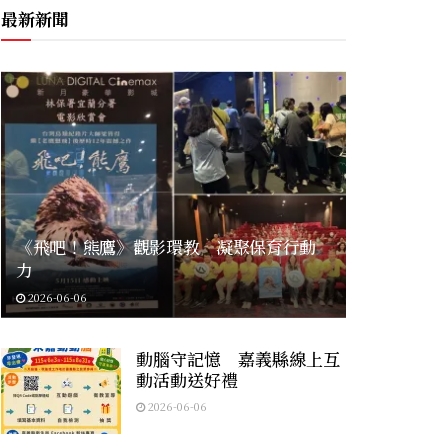
最新新聞
《飛吧！熊鷹》觀影環教 凝聚保育行動
力
2026-06-06
動腦守記憶 嘉義縣線上互
動活動送好禮
2026-06-06