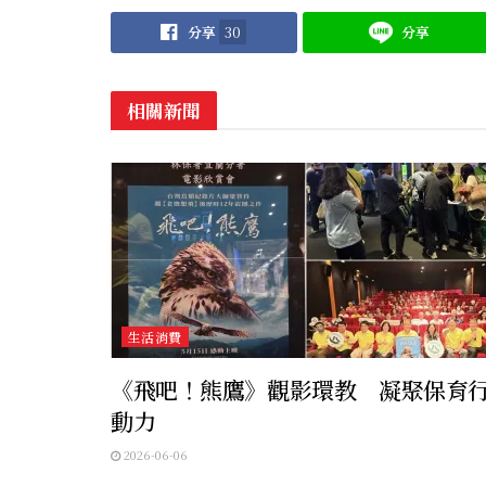
分享
30
分享
相關新聞
生活消費
《飛吧！熊鷹》觀影環教 凝聚保育
動力
2026-06-06