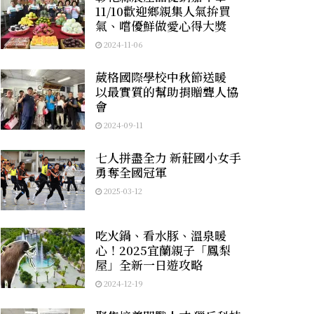
11/10歡迎鄉親集人氣拚買
氣、嚐優鮮做愛心得大獎
2024-11-06
葳格國際學校中秋節送暖
以最實質的幫助捐贈聾人協
會
2024-09-11
七人拼盡全力 新莊國小女手
勇奪全國冠軍
2025-03-12
吃火鍋、看水豚、溫泉暖
心！2025宜蘭親子「鳳梨
屋」全新一日遊攻略
2024-12-19