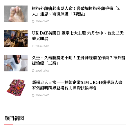
拇指外翻痛起來要人命！醫破解拇指外翻手術「2
大」迷思、術後照護「3要點」
2026-06-05
UK DAY英國日 匯聚七大主題 六月台中、台北三天
盛大開展
2026-06-05
久坐、久站腰痛走不動！坐骨神經痛在作祟？神外醫
提治療「三箭」
2026-06-05
藝術走入日常——達紡企業SIMURGH攜手詩人畫
家張韻明跨界登場台北國際扶輪年會
2026-06-05
熱門新聞