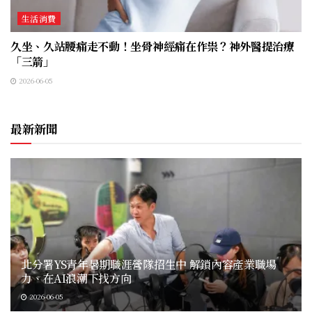
生活消費
久坐、久站腰痛走不動！坐骨神經痛在作祟？神外醫提治療
「三箭」
2026-06-05
最新新聞
北分署YS青年暑期職涯營隊招生中 解鎖內容產業職場
力、在AI浪潮下找方向
2026-06-05