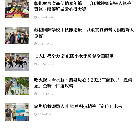
彰化縣農產品促銷嘉年華 11/10歡迎鄉親集人氣拚
買氣、嚐優鮮做愛心得大獎
2024-11-06
葳格國際學校中秋節送暖 以最實質的幫助捐贈聾人
協會
2024-09-11
七人拼盡全力 新莊國小女手勇奪全國冠軍
2025-03-12
吃火鍋、看水豚、溫泉暖心！2025宜蘭親子「鳳梨
屋」全新一日遊攻略
2024-12-19
聚焦培養即戰人才 獵戶科技精準「定位」未來
2024-11-21