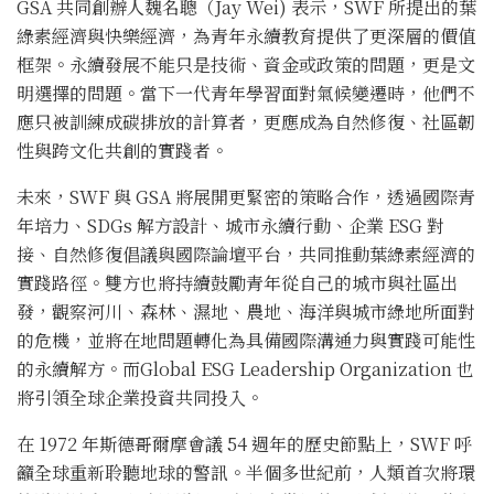
GSA 共同創辦人魏名聰（Jay Wei) 表示，SWF 所提出的葉
綠素經濟與快樂經濟，為青年永續教育提供了更深層的價值
框架。永續發展不能只是技術、資金或政策的問題，更是文
明選擇的問題。當下一代青年學習面對氣候變遷時，他們不
應只被訓練成碳排放的計算者，更應成為自然修復、社區韌
性與跨文化共創的實踐者。
未來，SWF 與 GSA 將展開更緊密的策略合作，透過國際青
年培力、SDGs 解方設計、城市永續行動、企業 ESG 對
接、自然修復倡議與國際論壇平台，共同推動葉綠素經濟的
實踐路徑。雙方也將持續鼓勵青年從自己的城市與社區出
發，觀察河川、森林、濕地、農地、海洋與城市綠地所面對
的危機，並將在地問題轉化為具備國際溝通力與實踐可能性
的永續解方。而Global ESG Leadership Organization 也
將引領全球企業投資共同投入。
在 1972 年斯德哥爾摩會議 54 週年的歷史節點上，SWF 呼
籲全球重新聆聽地球的警訊。半個多世紀前，人類首次將環