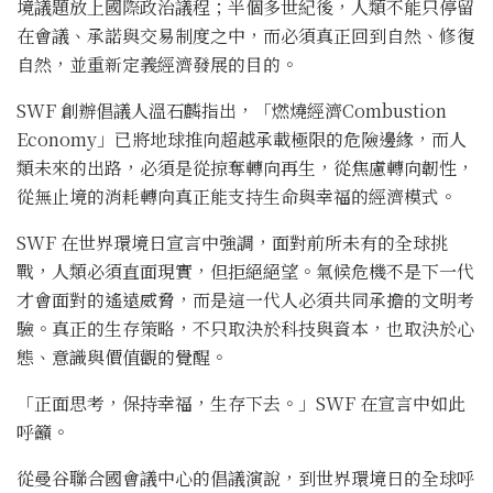
境議題放上國際政治議程；半個多世紀後，人類不能只停留
在會議、承諾與交易制度之中，而必須真正回到自然、修復
自然，並重新定義經濟發展的目的。
SWF 創辦倡議人溫石麟指出，「燃燒經濟Combustion
Economy」已將地球推向超越承載極限的危險邊緣，而人
類未來的出路，必須是從掠奪轉向再生，從焦慮轉向韌性，
從無止境的消耗轉向真正能支持生命與幸福的經濟模式。
SWF 在世界環境日宣言中強調，面對前所未有的全球挑
戰，人類必須直面現實，但拒絕絕望。氣候危機不是下一代
才會面對的遙遠威脅，而是這一代人必須共同承擔的文明考
驗。真正的生存策略，不只取決於科技與資本，也取決於心
態、意識與價值觀的覺醒。
「正面思考，保持幸福，生存下去。」SWF 在宣言中如此
呼籲。
從曼谷聯合國會議中心的倡議演說，到世界環境日的全球呼