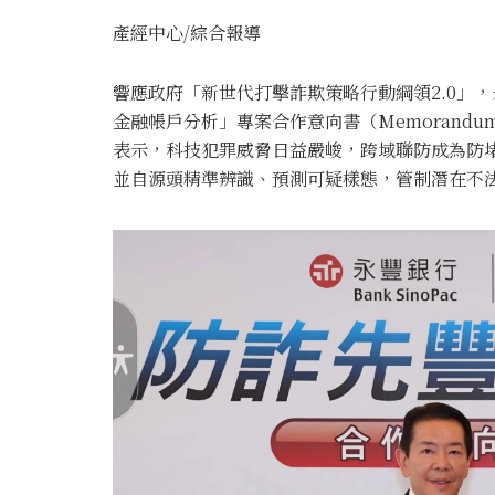
產經中心/綜合報導
響應政府「新世代打擊詐欺策略行動綱領2.0」
金融帳戶分析」專案合作意向書（Memorandum o
表示，科技犯罪威脅日益嚴峻，跨域聯防成為防
並自源頭精準辨識、預測可疑樣態，管制潛在不