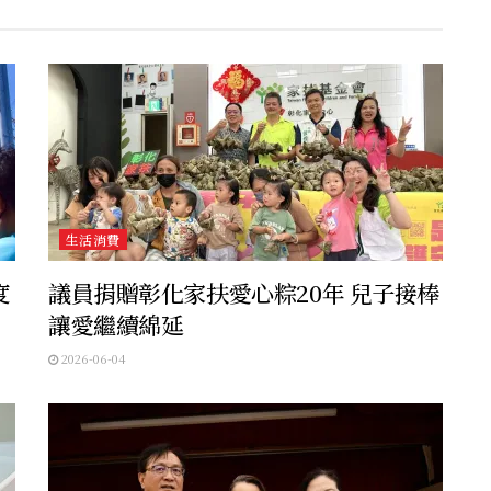
生活消費
度
議員捐贈彰化家扶愛心粽20年 兒子接棒
讓愛繼續綿延
2026-06-04