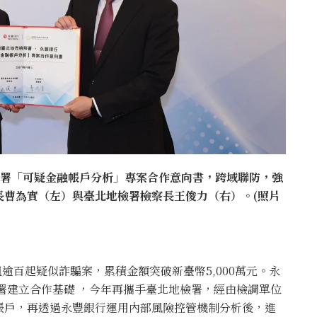
簽署「可疑金融帳戶分析」專案合作意向書，跨域聯防，強
長曹為實（左）與臺北地檢署檢察長王俊力（右）。(照片
阻逾百起疑似詐騙案，累積金額突破新臺幣5,000萬元。永
察署建立合作基礎 ，今年再攜手臺北地檢署，經由檢調單位
帳戶，再透過永豐銀行運用內部風險控管機制分析後，進