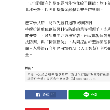
一步預測潛在詐欺犯罪可能性並給予回饋；旗下
北地檢署，以強化整體金融體系安全防護網。
產官學共研 防詐先豐打造跨域聯防網
持續扮演數位創新與科技防詐的業界領頭羊，永豐
詐先豐」，邀集臺中地方檢察署、內政部警政署
技防禦」與「情報聯防」，共同探討新型詐騙態
網。永豐銀行今年也將加強AI（人工智慧）科技
量。
標籤：
產經中心/綜合報導 響應政府「新世代打擊詐欺策略行動
融帳戶分析」專案合作意向書（Memorandum
分享
30
分享