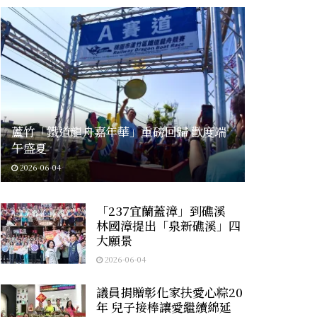
蘆竹「鐵道龍舟嘉年華」重磅回歸 歡度端
午盛夏
2026-06-04
「237宜蘭蓋漳」到礁溪
林國漳提出「泉新礁溪」四
大願景
2026-06-04
議員捐贈彰化家扶愛心粽20
年 兒子接棒讓愛繼續綿延