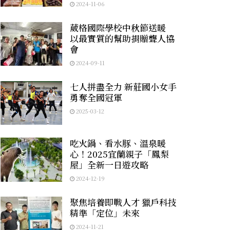
2024-11-06
葳格國際學校中秋節送暖
以最實質的幫助捐贈聾人協
會
2024-09-11
七人拼盡全力 新莊國小女手
勇奪全國冠軍
2025-03-12
吃火鍋、看水豚、溫泉暖
心！2025宜蘭親子「鳳梨
屋」全新一日遊攻略
2024-12-19
聚焦培養即戰人才 獵戶科技
精準「定位」未來
2024-11-21