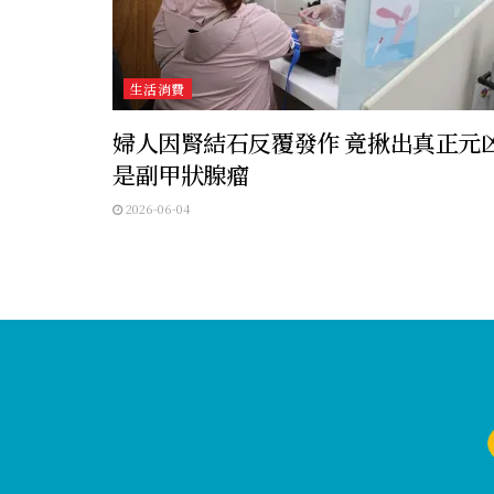
生活消費
婦人因腎結石反覆發作 竟揪出真正元
是副甲狀腺瘤
2026-06-04