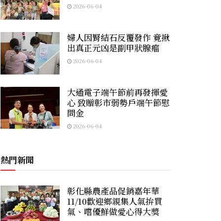
2026-06-04
婦人因腎結石反覆發作 竟揪
出真正元凶是副甲狀腺瘤
2026-06-04
大通電子端午節前再發揮愛
心 致贈彰市弱勢戶端午節慰
問金
2026-06-04
熱門新聞
彰化縣農產品促銷嘉年華
11/10歡迎鄉親集人氣拚買
氣、嚐優鮮做愛心得大獎