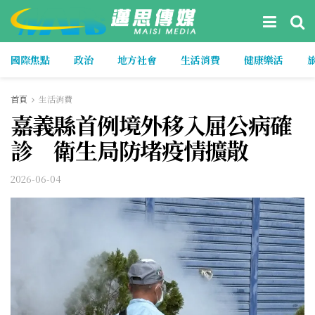
國際焦點
政治
地方社會
生活消費
健康樂活
首頁
生活消費
嘉義縣首例境外移入屈公病確
診 衛生局防堵疫情擴散
2026-06-04