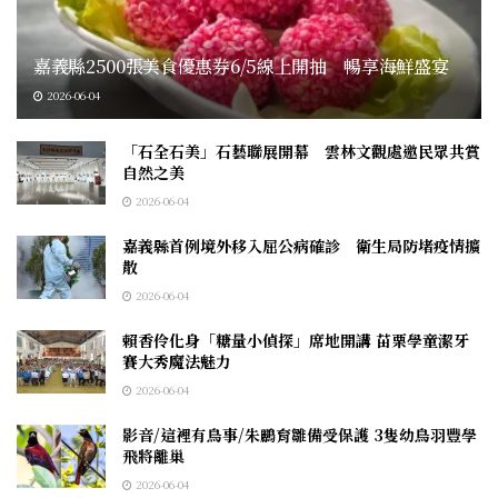
嘉義縣2500張美食優惠券6/5線上開抽 暢享海鮮盛宴
2026-06-04
「石全石美」石藝聯展開幕 雲林文觀處邀民眾共賞
自然之美
2026-06-04
嘉義縣首例境外移入屈公病確診 衛生局防堵疫情擴
散
2026-06-04
賴香伶化身「糖量小偵探」席地開講 苗栗學童潔牙
賽大秀魔法魅力
2026-06-04
影音/這裡有鳥事/朱鸝育雛備受保護 3隻幼鳥羽豐學
飛將離巢
2026-06-04