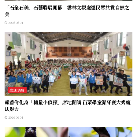
「石全石美」石藝聯展開幕 雲林文觀處邀民眾共賞自然之
美
2026-06-04
生活消費
賴香伶化身「糖量小偵探」席地開講 苗栗學童潔牙賽大秀魔
法魅力
2026-06-04