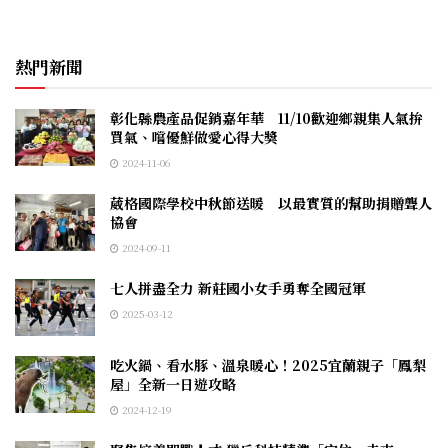
熱門新聞
彰化縣農產品促銷嘉年華 11/10歡迎鄉親集人氣拚
買氣、嚐優鮮做愛心得大獎
2024-11-06
葳格國際學校中秋節送暖 以最實質的幫助捐贈聾人
協會
2024-09-11
七人拼盡全力 新莊國小女手勇奪全國冠軍
2025-03-12
吃火鍋、看水豚、溫泉暖心！2025宜蘭親子「鳳梨
屋」全新一日遊攻略
2024-12-19