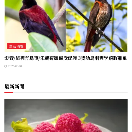
生活消費
影音/這裡有鳥事/朱鸝育雛備受保護 3隻幼鳥羽豐學飛將離巢
2026-06-04
最新新聞