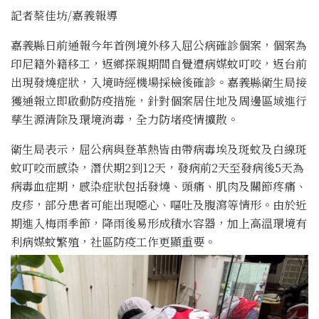
記者蔡佳坊/嘉義報導
嘉義縣日前通報今年首例境外移入屈公病確診個案，個案為
印尼籍外籍移工，返鄉探親期間自覺遭病媒蚊叮咬，返台前
出現發燒症狀，入境時經機場採檢後確診。嘉義縣衛生局接
獲通報立即啟動防疫措施，針對個案居住地及周邊區域進行
孳生源清除及環境消毒，全力防堵疫情擴散。
衛生局表示，屈公病與登革熱皆由帶病毒埃及斑蚊及白線斑
蚊叮咬而感染，潛伏期2到12天，發病前2天至發病後5天為
病毒血症期，感染症狀包括發燒、頭痛、肌肉及關節疼痛、
皮疹，部分患者可能出現噁心、嘔吐及腹瀉等情形。由於近
期進入梅雨季節，降雨後易形成積水容器，加上高溫環境有
利病媒蚊繁殖，社區防疫工作更顯重要。