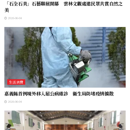
「石全石美」石藝聯展開幕 雲林文觀處邀民眾共賞自然之
美
2026-06-04
生活消費
嘉義縣首例境外移入屈公病確診 衛生局防堵疫情擴散
2026-06-04