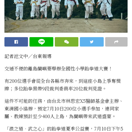
記者池文中／台東報導
交通不便的離島蘭嶼要舉辦全國性小學跆拳道大賽！
有200位選手會從全台各縣市奔來，到這座小島上爭奪獎
牌；多位跆拳黑帶9段裁判委員率20位裁判見證。
這件不可能的任務，由台北市林思宏X5醫師基金會主辦、
東清國小協辦，預定7月10日200位小選手參加，連同家
屬、教練預計至少400人上島，為蘭嶼帶來武道盛宴。
「浪之道．武之心」的跆拳道夏季公益賽，7月10日下午5