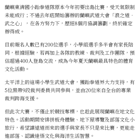
蘭嶼東清國小跆拳道隊原本今年初要出島比賽，受天氣限制
未能成行；不過去年底開始籌辦的蘭嶼武道大會「浪之道．
武之心」，在各方努力下，歷經8個月協調籌劃，終於確定
辦得成。
目前報名人數已有200位選手，小學組選手多半會有家長陪
同，根據經驗，若再加上各隊的教練、裁判及工作團隊，預
估超過400人登島交流，成為今年夏天蘭嶼最具特色的體育
文化活動。
太平洋上的這場小學生武道大會，獲跆拳道界大力支持，有
5位黑帶9段裁判委員共同參與，並由20位來自全台的專業
裁判跨海支援。
但此次大賽，不僅止於競技奪標，也趁此展現蘭嶼在地文化
特色。活動期間安排拼板舟體驗、地下屋導覽及部落文化小
旅行，希望讓遠道而來的選手與家長不只是來比賽，更能走
進部落、認識達悟文化與海洋生活智慧。