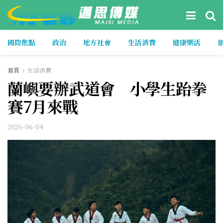
國際焦點
政治
地方社會
生活消費
健康樂活
首頁
生活消費
蘭嶼要辦武道會 小學生跆拳
賽7月來戰
2026-06-04