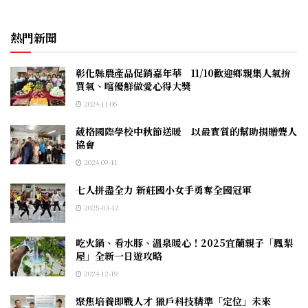
熱門新聞
彰化縣農產品促銷嘉年華 11/10歡迎鄉親集人氣拚
買氣、嚐優鮮做愛心得大獎
2024-11-06
葳格國際學校中秋節送暖 以最實質的幫助捐贈聾人
協會
2024-09-11
七人拼盡全力 新莊國小女手勇奪全國冠軍
2025-03-12
吃火鍋、看水豚、溫泉暖心！2025宜蘭親子「鳳梨
屋」全新一日遊攻略
2024-12-19
聚焦培養即戰人才 獵戶科技精準「定位」未來