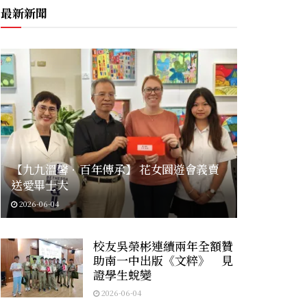
最新新聞
【九九溫馨．百年傳承】 花女園遊會義賣
送愛畢士大
2026-06-04
校友吳榮彬連續兩年全額贊
助南一中出版《文粹》 見
證學生蛻變
2026-06-04