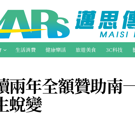
會
生活消費
健康樂活
旅遊美食
3C科技
續兩年全額贊助南
生蛻變