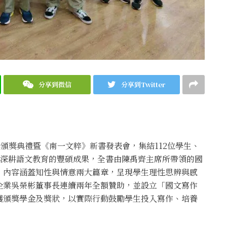
分享到微信
分享到Twitter
獎頒獎典禮暨《南一文粹》新書發表會，集結112位學生、
期深耕語文教育的豐碩成果，全書由陳禹齊主席所帶領的國
，內容涵蓋知性與情意兩大篇章，呈現學生理性思辨與感
企業吳榮彬董事長連續兩年全額贊助，並設立「國文寫作
獲頒獎學金及獎狀，以實際行動鼓勵學生投入寫作、培養