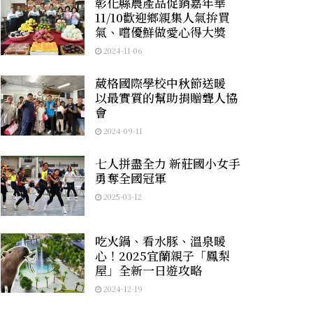
彰化縣農產品促銷嘉年華
11/10歡迎鄉親集人氣拚買
氣、嚐優鮮做愛心得大獎
2024-11-06
葳格國際學校中秋節送暖
以最實質的幫助捐贈聾人協
會
2024-09-11
七人拼盡全力 新莊國小女手
勇奪全國冠軍
2025-03-12
吃火鍋、看水豚、溫泉暖
心！2025宜蘭親子「鳳梨
屋」全新一日遊攻略
2024-12-19