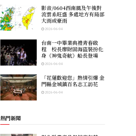
影音/0604西南風及午後對
流雲系旺盛 多處地方有局部
大雨或豪雨
2026-06-04
台南一中畢業典禮青春啟
程 校長廖財固海盜裝扮化
身《神鬼奇航》船長登場
2026-06-04
「花蓮歡迎您」熱情引爆 金
門縣金城鎮百名志工訪花
2026-06-04
熱門新聞