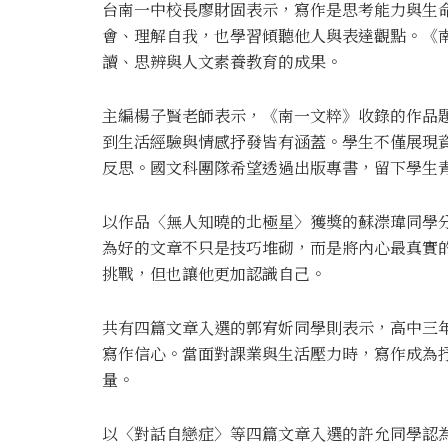
台南一中校長廖財固表示，寫作是思考能力與生
會、理解自我，也學習傾聽他人與表達觀點。《
讀、思辨與人文素養教育的成果。
主編楊子賢老師表示，《南一文粹》收錄的作品
到生活經驗與情感抒發皆有涵蓋。學生不僅展現
反思。國文科團隊希望透過出版專書，留下學生
以作品〈無人知曉的北極星〉獲獎的蘇漴瑋同學
為好的文章不只是技巧堆砌，而是將內心最真實
挑戰，但也讓他更加認識自己。
共有四篇文章入選的郭宥妡同學則表示，高中三
寫作信心。當面對課業與生活壓力時，寫作成為
量。
以〈對話自戀症〉等四篇文章入選的許允同學認