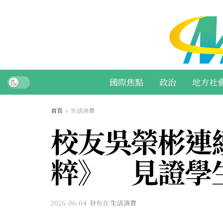
國際焦點
政治
地方社
首頁
生活消費
校友吳榮彬連
粹》 見證學
2026-06-04
發布在
生活消費