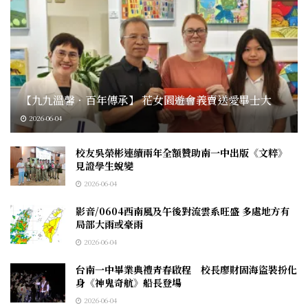
【九九溫馨．百年傳承】 花女園遊會義賣送愛畢士大
2026-06-04
校友吳榮彬連續兩年全額贊助南一中出版《文粹》
見證學生蛻變
2026-06-04
影音/0604西南風及午後對流雲系旺盛 多處地方有
局部大雨或豪雨
2026-06-04
台南一中畢業典禮青春啟程 校長廖財固海盜裝扮化
身《神鬼奇航》船長登場
2026-06-04