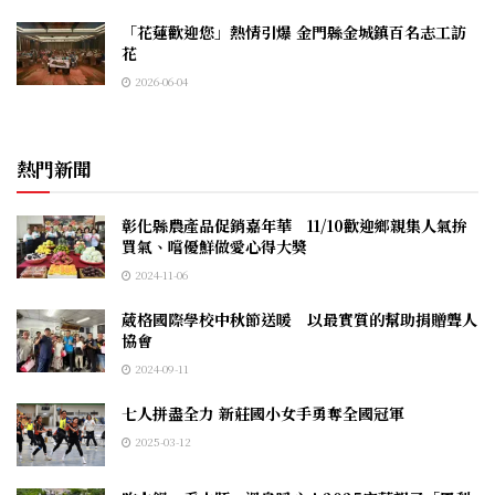
「花蓮歡迎您」熱情引爆 金門縣金城鎮百名志工訪
花
2026-06-04
熱門新聞
彰化縣農產品促銷嘉年華 11/10歡迎鄉親集人氣拚
買氣、嚐優鮮做愛心得大獎
2024-11-06
葳格國際學校中秋節送暖 以最實質的幫助捐贈聾人
協會
2024-09-11
七人拼盡全力 新莊國小女手勇奪全國冠軍
2025-03-12