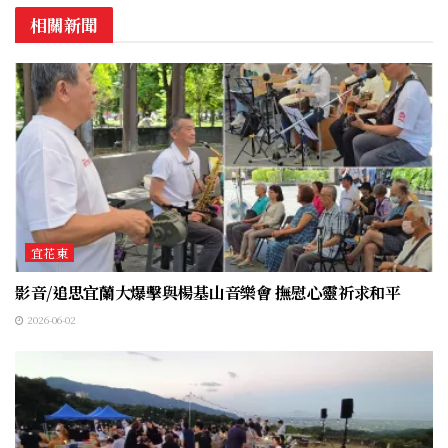
相關新聞
宜花東
影音/追思宜蘭大爆擊與楊基山音樂會 撫慰心靈祈求和平
2026-06-02