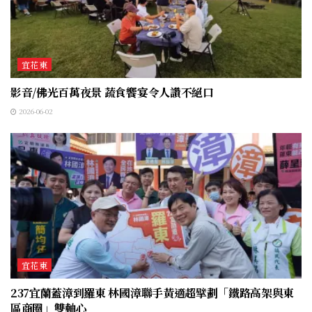
宜花東
影音/佛光百萬夜景 蔬食饗宴令人讚不絕口
2026-06-02
宜花東
237宜蘭蓋漳到羅東 林國漳聯手黃適超擘劃「鐵路高架與東
區商圈」雙軸心