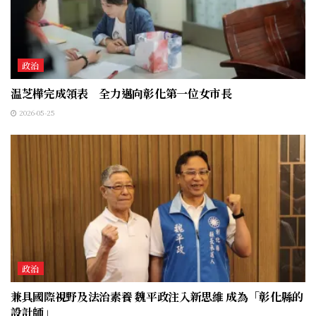
政治
温芝樺完成領表 全力邁向彰化第一位女市長
2026-05-25
政治
兼具國際視野及法治素養 魏平政注入新思維 成為「彰化縣的
設計師」