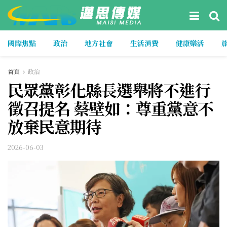
國際焦點
政治
地方社會
生活消費
健康樂活
首頁
政治
民眾黨彰化縣長選舉將不進行
徵召提名 蔡壁如：尊重黨意不
放棄民意期待
2026-06-03