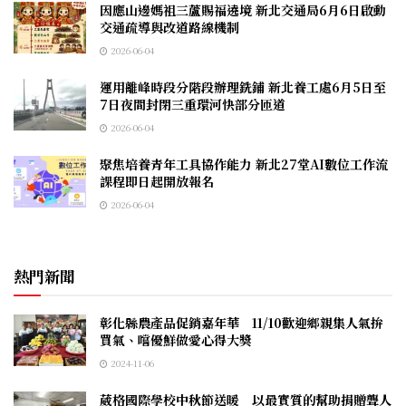
因應山邊媽祖三蘆賜福遶境 新北交通局6月6日啟動
交通疏導與改道路線機制
2026-06-04
運用離峰時段分階段辦理銑鋪 新北養工處6月5日至
7日夜間封閉三重環河快部分匝道
2026-06-04
聚焦培養青年工具協作能力 新北27堂AI數位工作流
課程即日起開放報名
2026-06-04
熱門新聞
彰化縣農產品促銷嘉年華 11/10歡迎鄉親集人氣拚
買氣、嚐優鮮做愛心得大獎
2024-11-06
葳格國際學校中秋節送暖 以最實質的幫助捐贈聾人