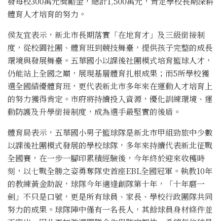
發每校300萬元獎勵金，總計1,500萬元，肯定學校長期深耕
體育人才培育的努力。
侯友宜表示，新北市長期落實「在地育才」及三級銜接制
度，從校園社團、體育班到競技舞臺，提供孩子完整的成長
環境與發展舞臺。五華國小以課後社團模式培育籃球人才，
仍能站上全國之巔，展現基層體育扎根成果；而5所學校獲
選全國績優體育班，更代表新北市多年來在運動人才培育上
的努力獲得肯定。市府將持續投入資源，優化訓練環境、運
動防護及升學銜接制度，成為選手最堅實的後盾。
體育局表示，五華國小男子籃球隊是新北市甲組勁旅中少數
以課後社團模式發展的學校球隊，多年來持續代表新北征戰
全國賽，在一步一腳印累積經驗後，今年終於迎來收穫時
刻，以七戰全勝之姿勇奪隊史首座EBL全國冠軍。執教10年
的教練黃金助說，球隊今年適逢創隊第十年，「十年磨一
劍」不只是口號，更是所有球員、家長、學校行政團隊共同
努力的成果。球隊陣中僅有一名長人，其餘球員身材條件並