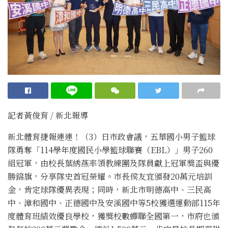
記者黃俊育 / 新北報導
新北體育捷報連連！（3）日市政會議，五華國小男子籃球
隊勇奪「114學年度國民小學籃球聯賽（EBL）」男子260
組冠軍，由校長葉綉燕率領教練團及隊員獻上冠軍獎盃與優
勝錦旗，分享隊史首冠榮耀。市長侯友宜頒發20萬元培訓
金，肯定球隊優異表現；同時，新北市明德高中、三民高
中、漳和國中、正德國中及安溪國中等5校獲選運動部115年
度體育班績效優良學校，獲獎校數蟬聯全國第一，市府也頒