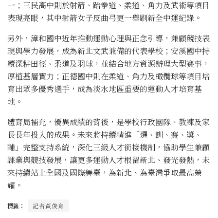
一；三民高中則於射箭、跆拳道、柔道、角力及武術等項目
表現亮眼，其中射箭女子反曲弓更一舉刷新全中運紀錄。
另外，漳和國中近年推動運動心理與正念引導，兼顧競技表
現與學力發展，成為新北文武兼備的代表學校；安溪國中持
續深耕田徑、柔道及羽球，並結合地方資源辦理大型賽事，
厚植基層實力；正德國中則在柔道、角力及橄欖球等項目培
育出眾多優秀選手，成為淡水地區重要的運動人才培育基
地。
體育局補充，優異成績的背後，是學校行政團隊、教練及家
長長年投入的成果。未來將持續精進「選、訓、賽、獎、
輔」完整支持系統，深化三級人才銜接機制，協助學生兼顧
課業與競技發展，讓更多運動人才根留新北、發光發熱，未
來持續站上全國及國際舞臺，為新北、為臺灣爭取最高榮
耀。
標籤：
記者黃俊育