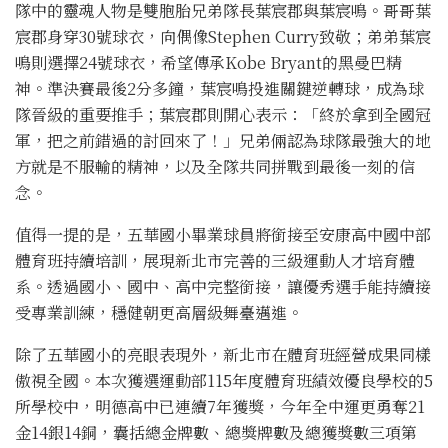
隊中的靈魂人物是雙胞胎兄弟隊長葉宸郡與葉宸鳴。哥哥葉
宸郡身穿30號球衣，向偶像Stephen Curry致敬；弟弟葉宸
鳴則選擇24號球衣，希望傳承Kobe Bryant的黑曼巴精
神。準決賽最後2分多鐘，葉宸鳴投進關鍵逆轉球，成為球
隊晉級的重要推手；葉宸郡則開心表示：「終於拿到全國冠
軍，把之前錯過的討回來了！」兄弟倆認為球隊最強大的地
方就是不服輸的精神，以及全隊共同拼戰到最後一刻的信
念。
值得一提的是，五華國小畢業球員將銜接至安康高中國中部
體育班持續培訓，展現新北市完善的三級運動人才培育體
系。透過國小、國中、高中完整銜接，讓優秀選手能持續接
受專業訓練，穩健朝更高層級舞臺邁進。
除了五華國小的亮眼表現外，新北市在體育班經營成果同樣
傲視全國。本次獲選運動部115年度體育班績效優良學校的5
所學校中，明德高中已連續7年獲獎，今年全中運更勇奪21
金14銀14銅，囊括總金牌數、總獎牌數及總獲獎數三項第