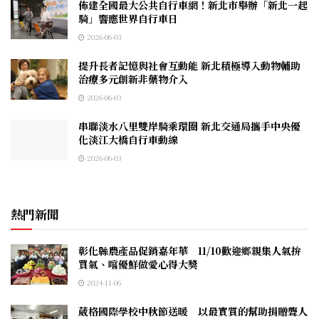
佈建全國最大公共自行車網！新北市舉辦「新北一起
騎」響應世界自行車日
2026-06-03
提升長者記憶與社會互動能 新北積極導入動物輔助
治療多元創新非藥物介入
2026-06-03
串聯淡水八里雙岸騎乘環圈 新北交通局攜手中央優
化淡江大橋自行車動線
2026-06-03
熱門新聞
彰化縣農產品促銷嘉年華 11/10歡迎鄉親集人氣拚
買氣、嚐優鮮做愛心得大獎
2024-11-06
葳格國際學校中秋節送暖 以最實質的幫助捐贈聾人