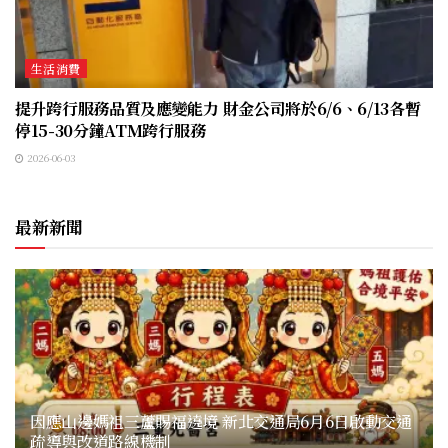
生活消費
提升跨行服務品質及應變能力 財金公司將於6/6、6/13各暫
停15-30分鐘ATM跨行服務
2026-06-03
最新新聞
因應山邊媽祖三蘆賜福遶境 新北交通局6月6日啟動交通
疏導與改道路線機制