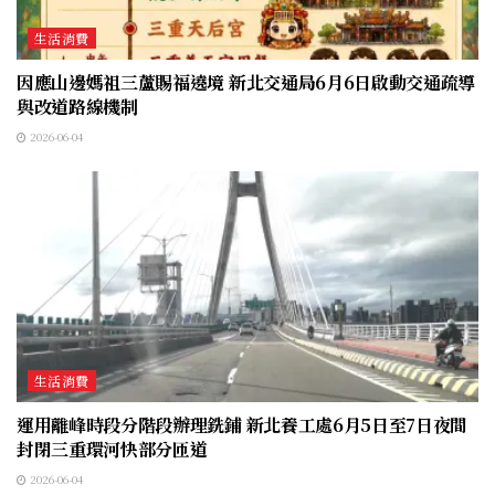
生活消費
因應山邊媽祖三蘆賜福遶境 新北交通局6月6日啟動交通疏導
與改道路線機制
2026-06-04
生活消費
運用離峰時段分階段辦理銑鋪 新北養工處6月5日至7日夜間
封閉三重環河快部分匝道
2026-06-04