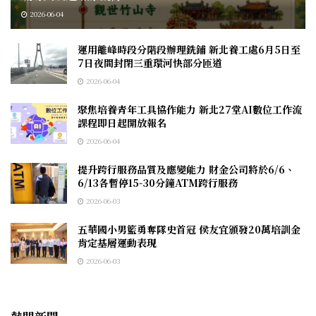
2026-06-04
運用離峰時段分階段辦理銑鋪 新北養工處6月5日至
7日夜間封閉三重環河快部分匝道
2026-06-04
聚焦培養青年工具協作能力 新北27堂AI數位工作流
課程即日起開放報名
2026-06-04
提升跨行服務品質及應變能力 財金公司將於6/6、
6/13各暫停15-30分鐘ATM跨行服務
2026-06-03
五華國小男籃勇奪隊史首冠 侯友宜頒發20萬培訓金
肯定基層運動表現
2026-06-03