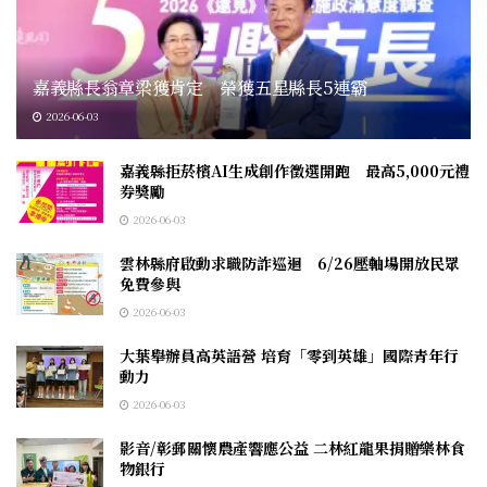
嘉義縣長翁章梁獲肯定 榮獲五星縣長5連霸
2026-06-03
嘉義縣拒菸檳AI生成創作徵選開跑 最高5,000元禮
券獎勵
2026-06-03
雲林縣府啟動求職防詐巡迴 6/26壓軸場開放民眾
免費參與
2026-06-03
大葉舉辦員高英語營 培育「零到英雄」國際青年行
動力
2026-06-03
影音/彰郵關懷農產響應公益 二林紅龍果捐贈樂林食
物銀行