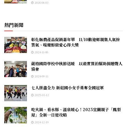
2026-06-03
熱門新聞
彰化縣農產品促銷嘉年華 11/10歡迎鄉親集人氣拚
買氣、嚐優鮮做愛心得大獎
2024-11-06
葳格國際學校中秋節送暖 以最實質的幫助捐贈聾人
協會
2024-09-11
七人拼盡全力 新莊國小女手勇奪全國冠軍
2025-03-12
吃火鍋、看水豚、溫泉暖心！2025宜蘭親子「鳳梨
屋」全新一日遊攻略
2024-12-19