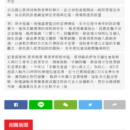
可至
日在國立雲林特殊教育學校舉行。此次特別首度開放一般民眾報名參
與，旨在將防詐意識延伸至家庭與社區。現場將提供限量
等）同步推播。透過虛實整合的宣傳網絡，全方位提升青年的防詐警
覺力，確保求職環境的透明與安全。 縣長張麗善指出，因應詐騙手法
日益精進，縣府強調「三要七不」防騙原則、薪資揭示透明化及個人
隱私保護。藉由專業藝文團隊「蘋果劇團」將實務案例融入戲劇表
演，以寓教於樂的方式取代傳統政令宣導，協助青年建立正確的求職
觀念，降低誤入就業陷阱的風險。 本年度巡迴活動壓軸場將於
記者黃郁婷/雲林報導 畢業季即將來臨，雲林縣政府為守護社會新鮮
人與打工青年之就業安全，積極推動「求職防騙、薪資揭示及就業隱
私宣導計畫」。今年以「求職先查證，安心再上工」為核心，自5月
起深入縣內14所院校辦理巡迴宣導，至今已累積超過2300名學生參
與，獲得師生熱烈迴響。 縣府今年擴大宣導規模，採取多元整合策
略。除邀請縣長張麗善親自擔任防詐代言人拍攝影片，更於台鐵通勤
列車、廣播電台及各大社群平台（如
相關新聞