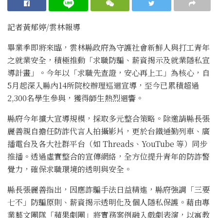
記者黃郁婷/雲林報導
畢業季即將來臨，雲林縣政府為守護社會新鮮人與打工青年
之就業安全，積極推動「求職防騙、薪資揭示及就業隱私宣
導計畫」。今年以「求職先查證，安心再上工」為核心，自
5月起深入縣內14所院校辦理巡迴宣導，至今已累積超過
2,300名學生參與，獲得師生熱烈迴響。
縣府今年擴大宣導規模，採取多元整合策略。除邀請縣長張
麗善親自擔任防詐代言人拍攝影片，更於台鐵通勤列車、廣
播電台及各大社群平台（如 Threads、YouTube 等）同步
推播。透過虛實整合的宣傳網絡，全方位提升青年的防詐警
覺力，確保求職環境的透明與安全。
縣長張麗善指出，因應詐騙手法日益精進，縣府強調「三要
七不」防騙原則、薪資揭示透明化及個人隱私保護。藉由專
業藝文團隊「蘋果劇團」將實務案例融入戲劇表演，以寓教