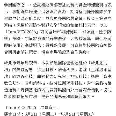
參展團隊之一、近期獲經濟部智慧創新大賞金牌臻至科技表
示，感謝青年局提供展會媒合資源，期待藉此提升團隊於半
導體生態系的能見度，並與更多國際級企業、投資人等建立
連結。深耕於預防性資訊安全領域的和誼科技表示，參加
「InnoVEX 2026」可向全球市場展現其「AI領航、量子防
護」策略，如何將複雜的資安遷移、大數據運算，轉化為可
即時使用的高效服務；另透過參展，可直接對接國際系統整
合商與企業決策者，增進市場驗證及合作機會。
新北市青年局表示，本次參展團隊包含進駐於「新北創力
坊」的維域智慧、臻至科技、酷速科技；進駐「土城綠創基
地」的沐谷科技、曲速動力研究室、神御科技；進駐「寶高
數位基地」的和誼科技、拉普拉斯智能科技。青年局將持續
透過新北青創基地的培力資源與國內外展會媒合機制，協助
新創團隊拓展市場、提升品牌曝光和國際競爭力。
【InnoVEX 2026 展覽資訊】
展會日期：6月2日（星期二）至6月5日（星期五）