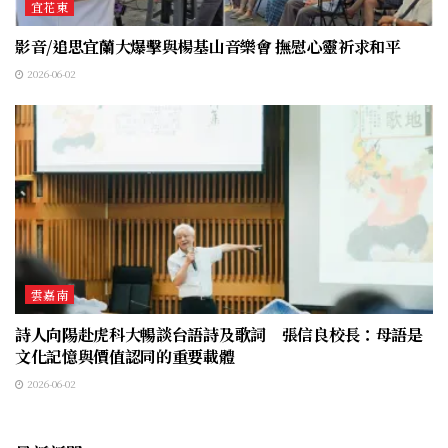
宜花東
影音/追思宜蘭大爆擊與楊基山音樂會 撫慰心靈祈求和平
2026-06-02
雲嘉南
詩人向陽赴虎科大暢談台語詩及歌詞 張信良校長：母語是
文化記憶與價值認同的重要載體
2026-06-02