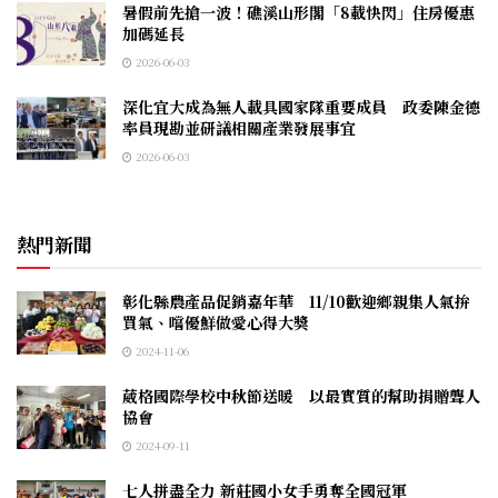
暑假前先搶一波！礁溪山形閣「8載快閃」住房優惠
加碼延長
2026-06-03
深化宜大成為無人載具國家隊重要成員 政委陳金德
率員現勘並研議相關產業發展事宜
2026-06-03
熱門新聞
彰化縣農產品促銷嘉年華 11/10歡迎鄉親集人氣拚
買氣、嚐優鮮做愛心得大獎
2024-11-06
葳格國際學校中秋節送暖 以最實質的幫助捐贈聾人
協會
2024-09-11
七人拼盡全力 新莊國小女手勇奪全國冠軍