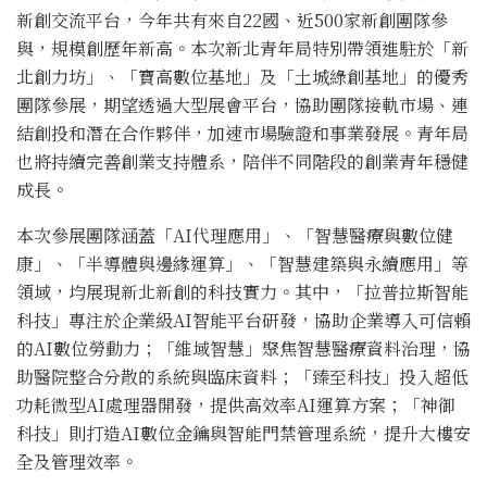
新創交流平台，今年共有來自22國、近500家新創團隊參
與，規模創歷年新高。本次新北青年局特別帶領進駐於「新
北創力坊」、「寶高數位基地」及「土城綠創基地」的優秀
團隊參展，期望透過大型展會平台，協助團隊接軌市場、連
結創投和潛在合作夥伴，加速市場驗證和事業發展。青年局
也將持續完善創業支持體系，陪伴不同階段的創業青年穩健
成長。
本次參展團隊涵蓋「AI代理應用」、「智慧醫療與數位健
康」、「半導體與邊緣運算」、「智慧建築與永續應用」等
領域，均展現新北新創的科技實力。其中，「拉普拉斯智能
科技」專注於企業級AI智能平台研發，協助企業導入可信賴
的AI數位勞動力；「維域智慧」聚焦智慧醫療資料治理，協
助醫院整合分散的系統與臨床資料；「臻至科技」投入超低
功耗微型AI處理器開發，提供高效率AI運算方案；「神御
科技」則打造AI數位金鑰與智能門禁管理系統，提升大樓安
全及管理效率。