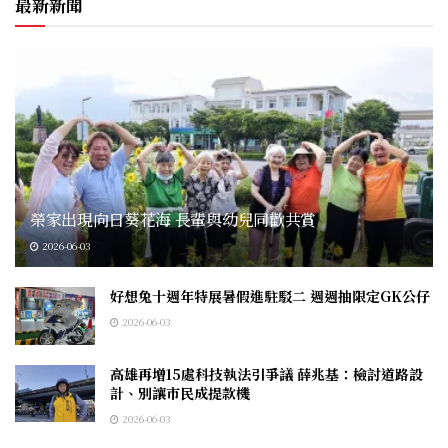
最新新聞
榮家出現向日葵花海 長輩與幼兒同歡共賞
2026-06-03
好想兔十週年特展暑假進駐駁二 週週抽限定GK公仔
2026-06-03
高雄再增15處科技執法引爭議 薛兆基：檢討道路設
計、別讓市民成提款機
2026-06-03