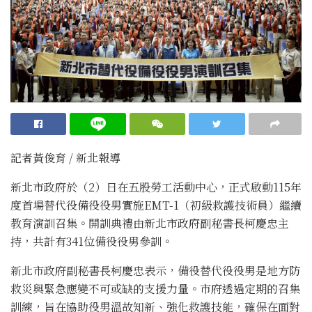
記者黃俊育 / 新北報導
新北市政府於（2）日在五股勞工活動中心，正式啟動115年
度首場替代役備役役男實施EMT-1（初級救護技術員）繼續
教育演訓召集。開訓典禮由新北市政府副秘書長柯慶忠主
持，共計有341位備役役男參訓。
新北市政府副秘書長柯慶忠表示，備役替代役役男是地方防
救災與緊急應變不可或缺的支援力量。市府透過定期的召集
訓練，旨在協助役男溫故知新、強化救護技能，確保在面對