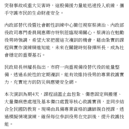
突發事故或重大災害時，這股備援力量能迅速投入前線，攜
手守護市民的生命財產安全。
內政部替代役暨社會韌性訓練中心簡任視察蔡清治、內政部
役政司專門委員周惠卿亦特別蒞臨現場關心。蔡清治在勉勵
役男時強調，希望大家把握這次複訓的機會，藉由紮實的課
程與實作演練精進知能，未來在關鍵時刻發揮所長，成為社
會穩定的重要基石。
民政局長林耀長指出，市府一向重視備役替代役的能量整
備，透過系統性的定期複訓，能有效維持役男的專業救護實
力，充實地方的防災與應變安全網。
本次演訓為期4天，課程涵蓋止血包紮、傷患固定與搬運、
大量傷病患處理及基本傷口處置等核心救護實務，並同步結
合全民國防教育。現場由具備專業資格的講師親自授課，透
過模擬情境演練，確保每位參訓役男在完訓後，提升救護技
能。