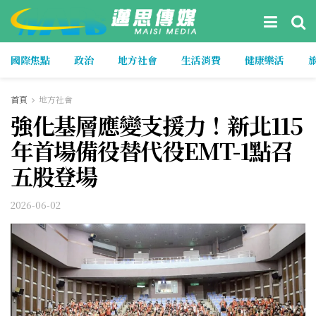
國際焦點
政治
地方社會
生活消費
健康樂活
首頁
地方社會
強化基層應變支援力！新北115
年首場備役替代役EMT-1點召
五股登場
2026-06-02