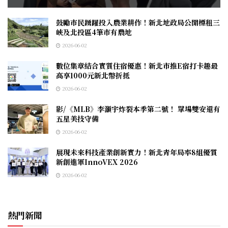
鼓勵市民踴躍投入農業耕作！新北地政局公開標租三
峽及北投區4筆市有農地
2026-06-02
數位集章結合實質住宿優惠！新北市推E宿打卡趣最
高享1000元新北幣折抵
2026-06-02
影/《MLB》李灝宇炸裂本季第二號！ 單場雙安還有
五星美技守備
2026-06-02
展現未來科技產業創新實力！新北青年局率8組優質
新創進軍InnoVEX 2026
2026-06-02
熱門新聞