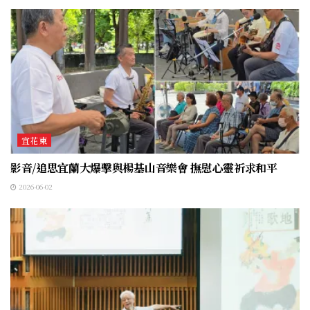
宜花東
影音/追思宜蘭大爆擊與楊基山音樂會 撫慰心靈祈求和平
2026-06-02