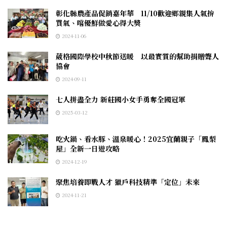
彰化縣農產品促銷嘉年華 11/10歡迎鄉親集人氣拚
買氣、嚐優鮮做愛心得大獎
2024-11-06
葳格國際學校中秋節送暖 以最實質的幫助捐贈聾人
協會
2024-09-11
七人拼盡全力 新莊國小女手勇奪全國冠軍
2025-03-12
吃火鍋、看水豚、溫泉暖心！2025宜蘭親子「鳳梨
屋」全新一日遊攻略
2024-12-19
聚焦培養即戰人才 獵戶科技精準「定位」未來
2024-11-21