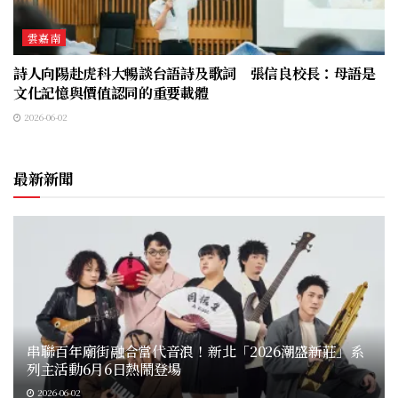
雲嘉南
詩人向陽赴虎科大暢談台語詩及歌詞 張信良校長：母語是
文化記憶與價值認同的重要載體
2026-06-02
最新新聞
串聯百年廟街融合當代音浪！新北「2026潮盛新莊」系
列主活動6月6日熱鬧登場
2026-06-02