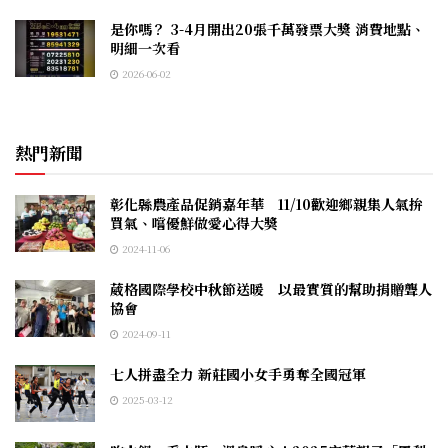
是你嗎？ 3-4月開出20張千萬發票大獎 消費地點、
明細一次看
2026-06-02
熱門新聞
彰化縣農產品促銷嘉年華 11/10歡迎鄉親集人氣拚
買氣、嚐優鮮做愛心得大獎
2024-11-06
葳格國際學校中秋節送暖 以最實質的幫助捐贈聾人
協會
2024-09-11
七人拼盡全力 新莊國小女手勇奪全國冠軍
2025-03-12