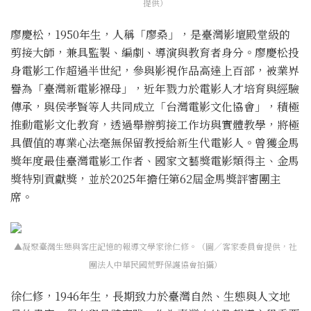
提供）
廖慶松，1950年生，人稱「廖桑」，是臺灣影壇殿堂級的
剪接大師，兼具監製、編劇、導演與教育者身分。廖慶松投
身電影工作超過半世紀，參與影視作品高達上百部，被業界
譽為「臺灣新電影褓母」，近年戮力於電影人才培育與經驗
傳承，與侯孝賢等人共同成立「台灣電影文化協會」，積極
推動電影文化教育，透過舉辦剪接工作坊與實體教學，將極
具價值的專業心法毫無保留教授給新生代電影人。曾獲金馬
獎年度最佳臺灣電影工作者、國家文藝獎電影類得主、金馬
獎特別貢獻獎，並於2025年擔任第62屆金馬獎評審團主
席。
▲凝聚臺灣生態與客庄記憶的報導文學家徐仁修。（圖／客家委員會提供，社
團法人中華民國荒野保護協會拍攝）
徐仁修，1946年生，長期致力於臺灣自然、生態與人文地