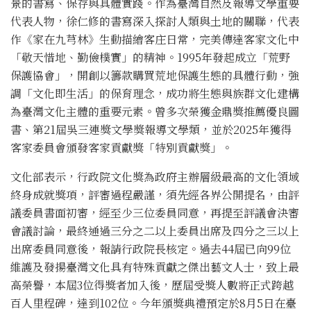
景的書寫、保存與具體實踐。作為臺灣自然及報導文學重要
代表人物，徐仁修的書寫深入探討人類與土地的關聯，代表
作《家在九芎林》生動描繪客庄日常，完美傳達客家文化中
「敬天惜地、勤儉樸實」的精神。1995年發起成立「荒野
保護協會」，開創以籌款購買荒地保護生態的具體行動，強
調「文化即生活」的保育理念，成功將生態與族群文化建構
為臺灣文化主體的重要元素。曾多次榮獲金鼎獎推薦優良圖
書、第21屆吳三連獎文學獎報導文學類，並於2025年獲得
客家委員會頒發客家貢獻獎「特別貢獻獎」。
文化部表示，行政院文化獎為政府主辦層級最高的文化領域
終身成就獎項，評審過程嚴謹，須先經各界公開提名，由評
議委員書面初審，經至少三位委員同意，再提至評議會決審
會議討論，最終通過三分之二以上委員出席及四分之三以上
出席委員同意後，報請行政院長核定。過去44屆已向99位
維護及發揚臺灣文化具有特殊貢獻之傑出藝文人士，致上最
高榮譽，本屆3位得獎者加入後，歷屆受獎人數將正式跨越
百人里程碑，達到102位。今年頒獎典禮預定於8月5日在臺