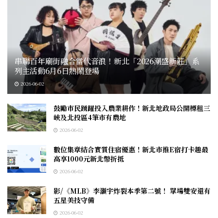
串聯百年廟街融合當代音浪！新北「2026潮盛新莊」系
列主活動6月6日熱鬧登場
2026-06-02
鼓勵市民踴躍投入農業耕作！新北地政局公開標租三
峽及北投區4筆市有農地
2026-06-02
數位集章結合實質住宿優惠！新北市推E宿打卡趣最
高享1000元新北幣折抵
2026-06-02
影/《MLB》李灝宇炸裂本季第二號！ 單場雙安還有
五星美技守備
2026-06-02