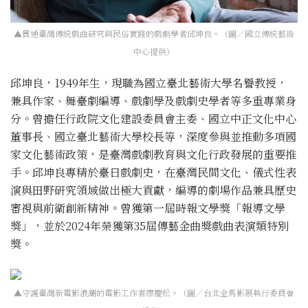
▲貫通臺灣傳統戲曲研究與民俗實踐的戲劇學者邱坤良。（圖／國立傳統藝術
中心提供）
邱坤良，1949年生，現職為國立臺北藝術大學名譽教授，
兼具作家、舞臺劇編導、戲劇學及戲劇史學者等多重專業身
分。曾擔任行政院文化建設委員會主委、國立中正文化中心
董事長、國立臺北藝術大學校長等，深度參與並推動多項國
家文化藝術政策，是臺灣戲劇教育與文化行政發展的重要推
手。邱坤良專精於臺日戲劇史，在臺灣民間文化、儀式性表
演與田野研究領域做出極大貢獻，編導的劇場作品兼具歷史
審視與前衛創新精神。曾獲第一屆時報文學獎「報導文學
獎」，並於2024年榮獲第35屆傳藝金曲獎戲曲表演類特別
獎。
▲守護臺灣新電影浪潮的電影工作者廖慶松。（圖／台北金馬影展執行委員會