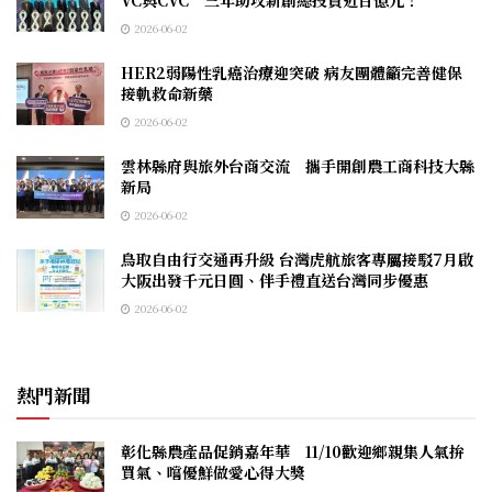
2026-06-02
HER2弱陽性乳癌治療迎突破 病友團體籲完善健保
接軌救命新藥
2026-06-02
雲林縣府與旅外台商交流 攜手開創農工商科技大縣
新局
2026-06-02
鳥取自由行交通再升級 台灣虎航旅客專屬接駁7月啟
大阪出發千元日圓、伴手禮直送台灣同步優惠
2026-06-02
熱門新聞
彰化縣農產品促銷嘉年華 11/10歡迎鄉親集人氣拚
買氣、嚐優鮮做愛心得大獎