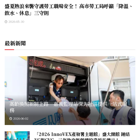
盛夏熱浪來襲守護勞工職場安全！ 高市勞工局呼籲「降溫、
飲水、休息」三守則
2026-05-30
最新新聞
高齡換照新制上路 嘉義監理站深入社區提供一站式服
務
2026-06-02
「2026 InnoVEX產發署主題館」盛大開館 鏈結
VC與CVC 三年助攻新創總投資近百億元！