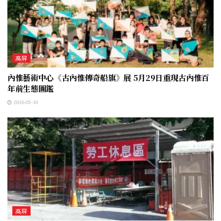
高屏
內惟藝術中心《古內惟傳奇船旗》展 5月29日重現古內惟百
年前生態圖鑑
2026-05-30
高屏