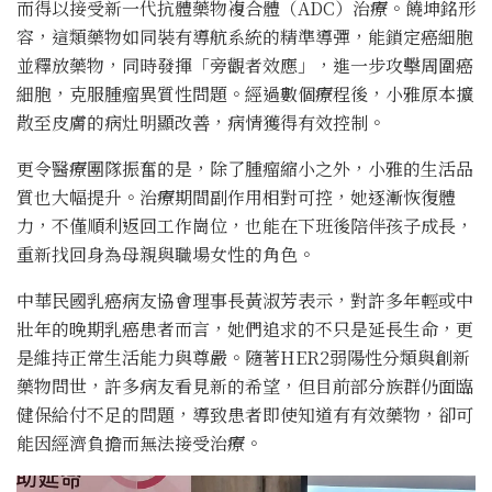
而得以接受新一代抗體藥物複合體（ADC）治療。饒坤銘形
容，這類藥物如同裝有導航系統的精準導彈，能鎖定癌細胞
並釋放藥物，同時發揮「旁觀者效應」，進一步攻擊周圍癌
細胞，克服腫瘤異質性問題。經過數個療程後，小雅原本擴
散至皮膚的病灶明顯改善，病情獲得有效控制。
更令醫療團隊振奮的是，除了腫瘤縮小之外，小雅的生活品
質也大幅提升。治療期間副作用相對可控，她逐漸恢復體
力，不僅順利返回工作崗位，也能在下班後陪伴孩子成長，
重新找回身為母親與職場女性的角色。
中華民國乳癌病友協會理事長黃淑芳表示，對許多年輕或中
壯年的晚期乳癌患者而言，她們追求的不只是延長生命，更
是維持正常生活能力與尊嚴。隨著HER2弱陽性分類與創新
藥物問世，許多病友看見新的希望，但目前部分族群仍面臨
健保給付不足的問題，導致患者即使知道有有效藥物，卻可
能因經濟負擔而無法接受治療。