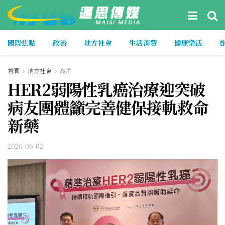
國際焦點
政治
地方社會
生活消費
健康樂活
首頁
地方社會
高屏
HER2弱陽性乳癌治療迎突破
病友團體籲完善健保接軌救命
新藥
2026-06-02