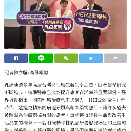
記者陳立驌/高雄報導
乳癌連續多年高居台灣女性癌症發生率之首，隨著醫學研究
不斷進步，精準醫療已成為提升患者存活率的重要關鍵。醫
界近期指出，國際乳癌治療已正式邁入「HER2弱陽性」新
時代，透過更精細的病理分類與創新藥物應用，讓許多過去
被歸類為治療選擇有限的患者，重新獲得延長生命與改善生
活品質的機會。一名41歲轉移性乳癌患者歷經癌細胞三度轉
變，幾乎陷入無藥可醫的困境，最終因精準新藥治療而成功