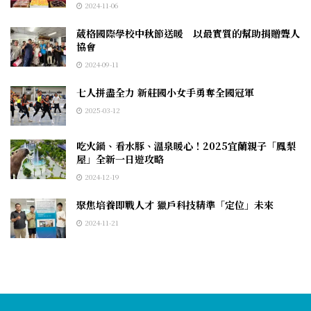
2024-11-06
葳格國際學校中秋節送暖 以最實質的幫助捐贈聾人
協會
2024-09-11
七人拼盡全力 新莊國小女手勇奪全國冠軍
2025-03-12
吃火鍋、看水豚、溫泉暖心！2025宜蘭親子「鳳梨
屋」全新一日遊攻略
2024-12-19
聚焦培養即戰人才 獵戶科技精準「定位」未來
2024-11-21