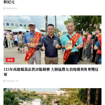
新紀元
2026-06-01
高屏
115年高雄鳳荔品質評鑑競賽 大樹區農友表現優異勇奪雙冠
軍
2026-05-30