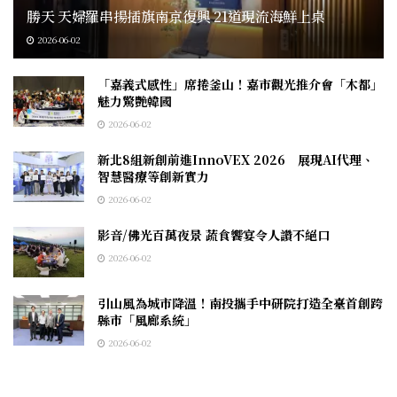
勝天 天婦羅串揚插旗南京復興 21道現流海鮮上桌
2026-06-02
「嘉義式感性」席捲釜山！嘉市觀光推介會「木都」
魅力驚艷韓國
2026-06-02
新北8組新創前進InnoVEX 2026 展現AI代理、
智慧醫療等創新實力
2026-06-02
影音/佛光百萬夜景 蔬食饗宴令人讚不絕口
2026-06-02
引山風為城市降溫！南投攜手中研院打造全臺首創跨
縣市「風廊系統」
2026-06-02