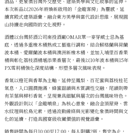
酒品，更象徵台灣外交歷史、建築美學與文化故事的延伸。
本次新品以2026年將煥新啟用的「金龍客房」為靈感，延
續宮殿式建築語彙，融合東方美學與當代設計思維，展現圓
山持續走向國際的文化視野。
酒體以台灣菸酒公司南投酒廠OMAR單一麥芽威士忌為基
底，透過多重橡木桶熟成工藝進行調和，結合蘇格蘭與荷蘭
波本桶、愛爾蘭波本桶與澳洲新橡木桶，並加入埔里百香果
桶與彰化荔枝酒桶增添果香層次，最後以10年波本桶與15年
PX雪莉桶強化深度結構，形塑多層次風味表現。
香氣以橙花與香草為主軸，延伸至鳳梨、百花蜜與荔枝桂花
氣息，入口圓潤飽滿，蜂蜜甜韻與木質調性交融，尾韻則帶
有茶葉與柳杉香氣，呈現兼具細膩與層次的台灣風味特色。
外觀設計則以「金龍噴泉」為核心意象，融合金頂屋脊、雲
水紋理與松鳥元素，透過流動線條與光影變化象徵時間與文
化的延續，打造具國宴級收藏價值的視覺語彙。
銷售時間為每日10:00至17:00，每人限購2瓶，售完為止，