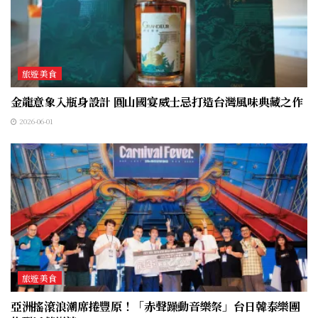
旅遊美食
金龍意象入瓶身設計 圓山國宴威士忌打造台灣風味典藏之作
2026-06-01
旅遊美食
亞洲搖滾浪潮席捲豐原！「赤聲躁動音樂祭」台日韓泰樂團