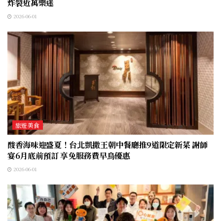
炸裂近萬樂迷
2026-06-01
旅遊美食
酸香海味迎盛夏！台北凱撒王朝中餐廳推9道限定新菜 謝師
宴6月底前預訂 享免服務費早鳥優惠
2026-06-01