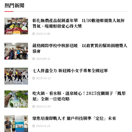
熱門新聞
彰化縣農產品促銷嘉年華 11/10歡迎鄉親集人氣拚
買氣、嚐優鮮做愛心得大獎
2024-11-06
葳格國際學校中秋節送暖 以最實質的幫助捐贈聾人
協會
2024-09-11
七人拼盡全力 新莊國小女手勇奪全國冠軍
2025-03-12
吃火鍋、看水豚、溫泉暖心！2025宜蘭親子「鳳梨
屋」全新一日遊攻略
2024-12-19
聚焦培養即戰人才 獵戶科技精準「定位」未來
2024-11-21