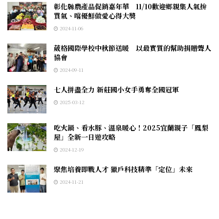
彰化縣農產品促銷嘉年華 11/10歡迎鄉親集人氣拚
買氣、嚐優鮮做愛心得大獎
2024-11-06
葳格國際學校中秋節送暖 以最實質的幫助捐贈聾人
協會
2024-09-11
七人拼盡全力 新莊國小女手勇奪全國冠軍
2025-03-12
吃火鍋、看水豚、溫泉暖心！2025宜蘭親子「鳳梨
屋」全新一日遊攻略
2024-12-19
聚焦培養即戰人才 獵戶科技精準「定位」未來
2024-11-21