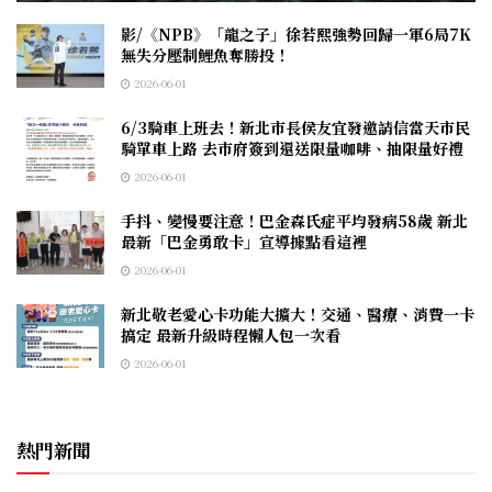
影/《NPB》「龍之子」徐若熙強勢回歸一軍6局7K
無失分壓制鯉魚奪勝投！
2026-06-01
6/3騎車上班去！新北市長侯友宜發邀請信當天市民
騎單車上路 去市府簽到還送限量咖啡、抽限量好禮
2026-06-01
手抖、變慢要注意！巴金森氏症平均發病58歲 新北
最新「巴金勇敢卡」宣導據點看這裡
2026-06-01
新北敬老愛心卡功能大擴大！交通、醫療、消費一卡
搞定 最新升級時程懶人包一次看
2026-06-01
熱門新聞