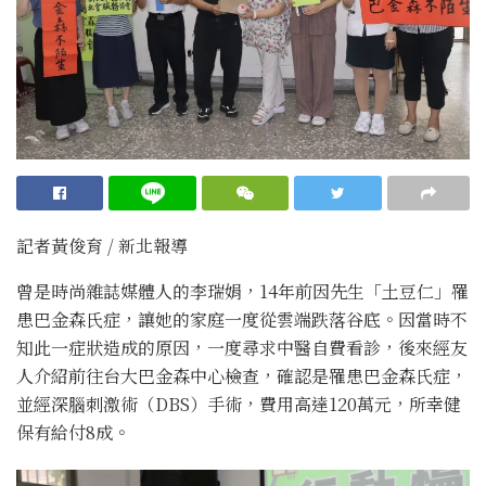
記者黃俊育 / 新北報導
曾是時尚雜誌媒體人的李瑞娟，14年前因先生「土豆仁」罹
患巴金森氏症，讓她的家庭一度從雲端跌落谷底。因當時不
知此一症狀造成的原因，一度尋求中醫自費看診，後來經友
人介紹前往台大巴金森中心檢查，確認是罹患巴金森氏症，
並經深腦刺激術（DBS）手術，費用高達120萬元，所幸健
保有給付8成。