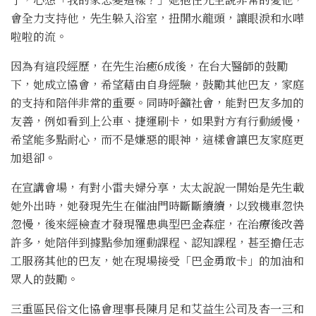
會全力支持他，先生躲入浴室，扭開水龍頭，讓眼淚和水嘩
啦啦的流。
因為有這段經歷，在先生治癒6成後，在台大醫師的鼓勵
下，她成立協會，希望藉由自身經驗，鼓勵其他巴友，家庭
的支持和陪伴非常的重要。同時呼籲社會，能對巴友多加的
友善，例如看到上公車、捷運刷卡，如果對方有行動緩慢，
希望能多點耐心，而不是嫌惡的眼神，這樣會讓巴友家庭更
加退卻。
在宣講會場，有對小雷夫婦分享，太太說說一開始是先生載
她外出時，她發現先生在催油門時斷斷續續，以致機車忽快
忽慢，後來經檢查才發現罹患典型巴金森症，在治療後改善
許多，她陪伴到據點參加運動課程、認知課程，甚至擔任志
工服務其他的巴友，她在現場接受「巴金勇敢卡」的加油和
眾人的鼓勵。
三重區民俗文化協會理事長陳月足和艾益生公司及杏一三和