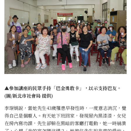
▲參加講座的民眾手持「巴金勇敢卡」，以示支持巴友。
(圖/新北市社會局 提供)
李瑞娟說，當她先生43歲罹患早發性時，一度意志消沉，覺
得自己是個廢人。有天她下班回家，發現屋內黑漆漆，女兒
在房內寫功課，先生卻躲在黑暗的客廳打電動，她一時崩潰
了，心想「我的家怎變這樣？」她抱住先生說非常的愛他，