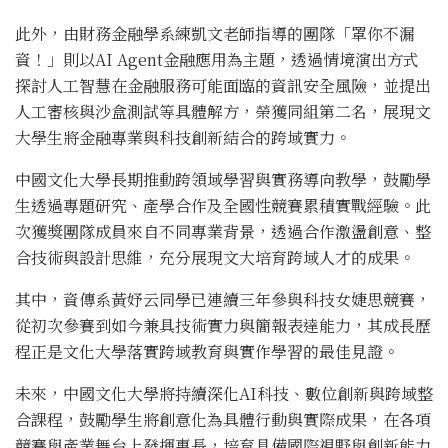
此外，由財務金融學系練凱文老師指導的團隊「罩你不漏
資！」則以AI Agent金融應用為主題，透過情境演出方式
探討人工智慧在金融服務可能面臨的資訊安全風險，並提出
人工審核與沙盒測試等具體解方，榮獲同組第二名，展現文
大學生將金融專業與科技創新結合的跨域實力。
中國文化大學長期推動跨領域學習與實務導向教學，鼓勵學
生透過專題研究、產學合作及全國性競賽累積實戰經驗。此
次獲獎團隊成員來自不同專業背景，透過合作激盪創意、整
合技術與設計思維，充分展現文大培育跨域人才的成果。
其中，資傳系黃妤云同學已連續三年參與科技女婕思競賽，
從初次參賽到如今兼具技術實力與簡報表達能力，其成長歷
程正是文化大學落實跨域教育與實作學習的最佳見證。
未來，中國文化大學將持續深化AI科技、數位創新與跨域整
合課程，鼓勵學生將創意化為具體行動與實際成果，在各項
競賽與產業舞台上發揮專長，培育具備國際視野與創新能力