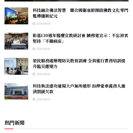
科技融合佛法智慧 聯合國衛塞節開啟佛教文化零門
檻傳播新紀元
2026-06-01
彰基130週年醫療宣教研討會 陳穆寬宣示：不忘初衷
堅持「不關病床」
2026-06-01
榮民服務處辦理防災教育訓練 全員進行實務培訓提
升臨災應變力
2026-06-01
科技執法建功違規大戶無所遁形 扣押愛車義務人繳
清罰鍰欠款
2026-06-01
熱門新聞