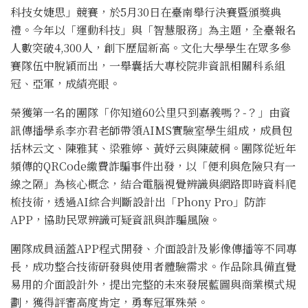
科技女婕思」競賽，於5月30日在臺南舉行決賽暨頒獎典
禮。今年以「運動科技」與「智慧服務」為主題，全臺報名
人數突破4,300人，創下歷屆新高。文化大學學生在眾多參
賽隊伍中脫穎而出，一舉囊括大專校院非資訊相關科系組
冠、亞軍，成績亮眼。
榮獲第一名的團隊「你知道60公里只到嘉義嗎？-？」由資
訊傳播學系李亦君老師帶領AIMS實驗室學生組成，成員包
括林云文、陳雅萁、梁雅婷、黃妤云與陳葳桐。團隊從近年
頻傳的QRCode繳費詐騙事件出發，以「便利與危險只有一
線之隔」為核心概念，結合電腦視覺辨識與網路即時資料爬
梳技術，透過AI綜合判斷設計出「Phony Pro」防詐
APP，協助民眾辨識可疑資訊與詐騙風險。
團隊成員涵蓋APP程式開發、介面設計及影像傳播等不同專
長，成功整合技術研發與使用者體驗需求。作品除具備直覺
易用的介面設計外，提出完整的未來發展藍圖與商業模式規
劃，獲得評審高度肯定，勇奪冠軍殊榮。