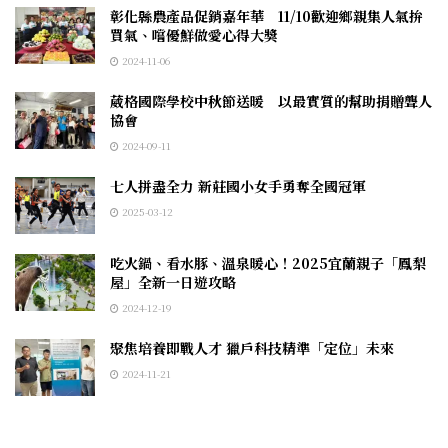
彰化縣農產品促銷嘉年華 11/10歡迎鄉親集人氣拚
買氣、嚐優鮮做愛心得大獎
2024-11-06
葳格國際學校中秋節送暖 以最實質的幫助捐贈聾人
協會
2024-09-11
七人拼盡全力 新莊國小女手勇奪全國冠軍
2025-03-12
吃火鍋、看水豚、溫泉暖心！2025宜蘭親子「鳳梨
屋」全新一日遊攻略
2024-12-19
聚焦培養即戰人才 獵戶科技精準「定位」未來
2024-11-21