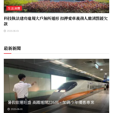
生活消費
科技執法建功違規大戶無所遁形 扣押愛車義務人繳清罰鍰欠
款
2026-06-01
最新新聞
暑假旅運旺盛 高鐵增開226班、加碼少年優惠專案
2026-06-01