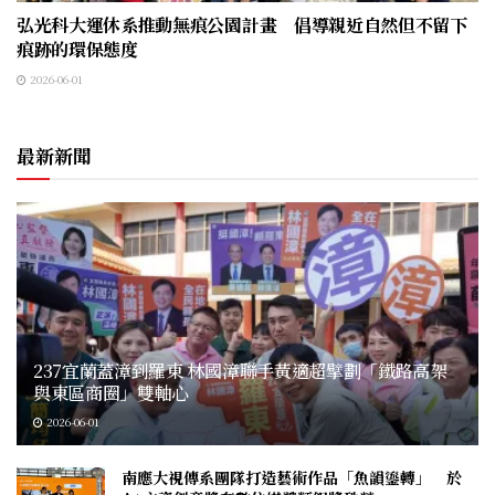
弘光科大運休系推動無痕公園計畫 倡導親近自然但不留下
痕跡的環保態度
2026-06-01
最新新聞
237宜蘭蓋漳到羅東 林國漳聯手黃適超擘劃「鐵路高架
與東區商圈」雙軸心
2026-06-01
南應大視傳系團隊打造藝術作品「魚韻鎏轉」 於