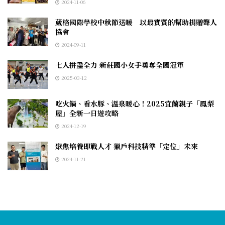
2024-11-06
葳格國際學校中秋節送暖 以最實質的幫助捐贈聾人
協會
2024-09-11
七人拼盡全力 新莊國小女手勇奪全國冠軍
2025-03-12
吃火鍋、看水豚、溫泉暖心！2025宜蘭親子「鳳梨
屋」全新一日遊攻略
2024-12-19
聚焦培養即戰人才 獵戶科技精準「定位」未來
2024-11-21