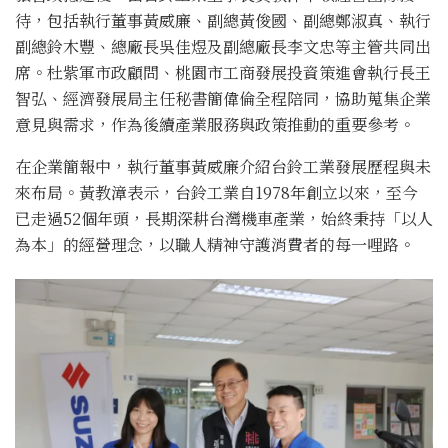
待，包括執行董事黃威廉、副總黃俊國、副總鄭淑真、執行
副總鈴木豐、總廠長吳佳煜及副總廠長李文忠等主管共同出
席。杜紫軍市政顧問、桃園市工商發展投資策進會執行長王
智弘、經濟發展局主任秘書簡偉倫全程陪同，協助蒐集企業
意見與需求，作為後續產業服務與政策推動的重要參考。
在企業簡報中，執行董事黃威廉介紹台鈴工業發展歷程與未
來布局。黃教漳表示，台鈴工業自1978年創立以來，至今
已走過52個年頭，長期深耕台灣機車產業，始終秉持「以人
為本」的經營理念，以職人精神守護消費者的每一哩路。