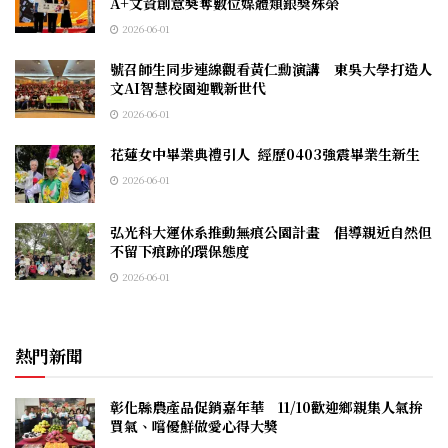
A+文資創意奬奪數位媒體類銀獎殊榮
2026-06-01
號召師生同步連線觀看黃仁勳演講 東吳大學打造人
文AI智慧校園迎戰新世代
2026-06-01
花蓮女中畢業典禮引人 經歷0403強震畢業生新生
2026-06-01
弘光科大運休系推動無痕公園計畫 倡導親近自然但
不留下痕跡的環保態度
2026-06-01
熱門新聞
彰化縣農產品促銷嘉年華 11/10歡迎鄉親集人氣拚
買氣、嚐優鮮做愛心得大獎