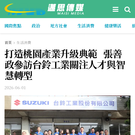
國際焦點
政治
地方社會
生活消費
健康樂活
首頁
生活消費
打造桃園產業升級典範 張善
政參訪台鈴工業關注人才與智
慧轉型
2026-06-01