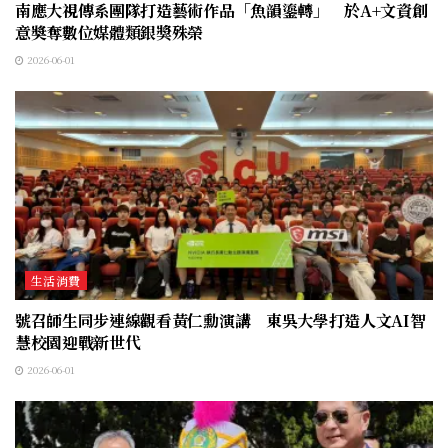
南應大視傳系團隊打造藝術作品「魚韻鎏轉」 於A+文資創
意奬奪數位媒體類銀獎殊榮
2026-06-01
生活消費
號召師生同步連線觀看黃仁勳演講 東吳大學打造人文AI智
慧校園迎戰新世代
2026-06-01